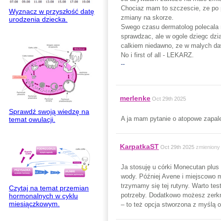
Chociaz mam to szczescie, ze po 
Wyznacz w przyszłość datę
zmiany na skorze.
urodzenia dziecka.
Swego czasu dermatolog polecala 
sprawdzac, ale w ogole dziegc dzi
calkiem niedawno, ze w malych daw
No i first of all - LEKARZ.
--
merlenke
Oct 29th 2025
Sprawdź swoją wiedzę na
A ja mam pytanie o atopowe zapal
temat owulacji.
KarpatkaST
Oct 29th 2025
zmieniony
Ja stosuję u córki Monecutan plus 
wody. Później Avene i miejscowo m
trzymamy się tej rutyny. Warto te
Czytaj na temat przemian
potrzeby. Dodatkowo możesz zerk
hormonalnych w cyklu
miesiączkowym.
– to też opcja stworzona z myślą 