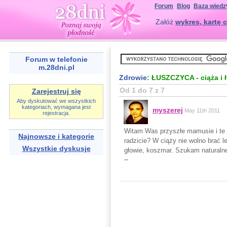
Forum
Blog
Baza wiedz
Załóż
wykres, kartę c
Forum w telefonie
m.28dni.pl
Zdrowie
: ŁUSZCZYCA - ciąża i ł
Od 1 do 7 z 7
Zarejestruj się
Aby dyskutować we wszystkich
kategoriach, wymagana jest
myszerej
May 11th 2011
rejestracja.
Witam Was przyszłe mamusie i te 
Najnowsze i kategorie
radzicie? W ciąży nie wolno brać 
Wszystkie dyskusje
głowie, koszmar. Szukam naturalne
--