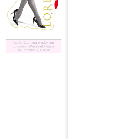
Vanilla 1.1.4
jest produktem
Lussumo
. Więcej informacji:
Dokumentacja
,
Forum
.