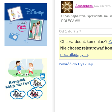
Amaterasu
Nov 4th 2025
U nas najbardziej sprawdziła sie l
POLECAM!!!
Od 1 do 7 z 7
Chcesz dodać komentarz?
Za
Nie chcesz rejestrować ko
początkujących
.
Powróć do Dyskusji