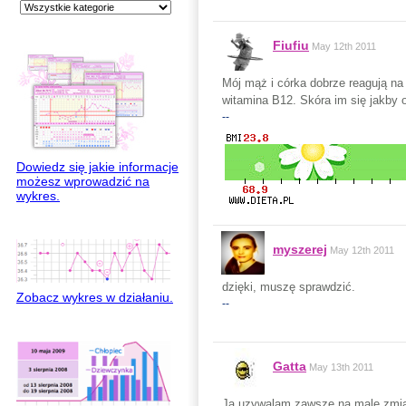
Fiufiu
May 12th 2011
Mój mąż i córka dobrze reagują na
witamina B12. Skóra im się jakby 
--
Dowiedz się jakie informacje
możesz wprowadzić na
wykres.
myszerej
May 12th 2011
dzięki, muszę sprawdzić.
Zobacz wykres w działaniu.
--
Gatta
May 13th 2011
Ja uzywalam zawsze na male zmian