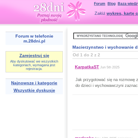
Forum
Blog
Baza wiedz
Załóż
wykres, kartę c
Forum w telefonie
m.28dni.pl
Macierzynstwo i wychowanie d
Od 1 do 2 z 2
Zarejestruj się
Aby dyskutować we wszystkich
kategoriach, wymagana jest
KarpatkaST
Jun 5th 2025
rejestracja.
Jak przygotować się na rozmowę z
Najnowsze i kategorie
do dzieci i wychowawczyni zaznac
Wszystkie dyskusje