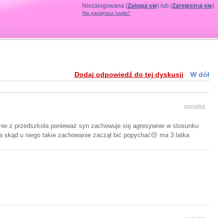
Niezalogowana (
Zaloguj się
) lub (
Zarejestruj się
)
Nie pamiętasz hasła?
Dodaj odpowiedź do tej dyskusji
W dół
permalink
anie z przedszkola ponieważ syn zachowuje się agresywnie w stosunku
a skąd u niego takie zachowanie zaczął bić popychać😔 ma 3 latka