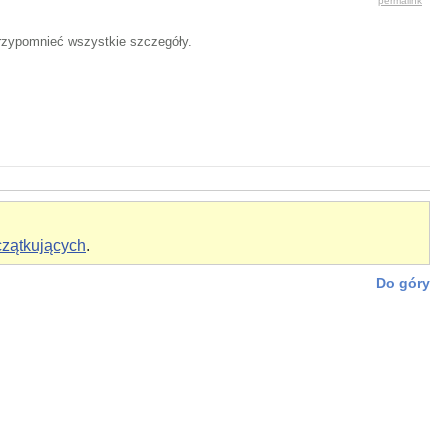
permalink
 przypomnieć wszystkie szczegóły.
czątkujących
.
Do góry