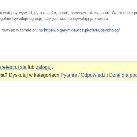
bi wstępny wywiad, pyta o ciążę, poród, pierwszy rok życia itd. Warto sobie
gólnie wywołuje agresję, czy jest coś co wywołują ją zawsze.
 również w formie online
https://olgarymkiewicz.pl/oferta/psycholog/
rejestruj się
lub
zaloguj
.
nta?
Dyskutuj w kategoriach
Pytanie / Odpowiedź
i
Dział dla po