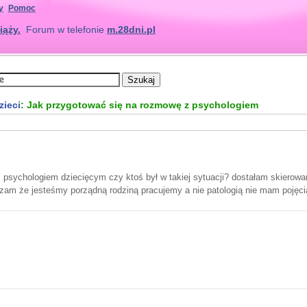
y
Pomoc
iąży.
Forum w telefonie
m.28dni.pl
zieci
: Jak przygotować się na rozmowę z psychologiem
 psychologiem dziecięcym czy ktoś był w takiej sytuacji? dostałam skierow
zam że jesteśmy porządną rodziną pracujemy a nie patologią nie mam pojęci