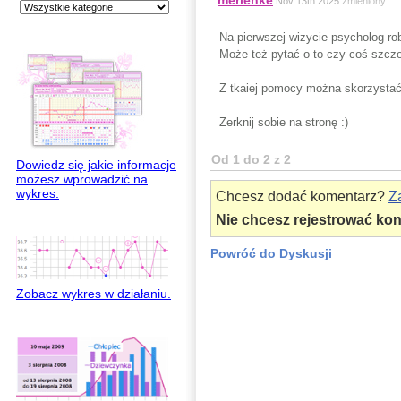
merlenke
Nov 13th 2025
zmieniony
Na pierwszej wizycie psycholog ro
Może też pytać o to czy coś szcze
Z tkaiej pomocy można skorzystać
Zerknij sobie na stronę :)
Od 1 do 2 z 2
Dowiedz się jakie informacje
możesz wprowadzić na
wykres.
Chcesz dodać komentarz?
Za
Nie chcesz rejestrować ko
Powróć do Dyskusji
Zobacz wykres w działaniu.