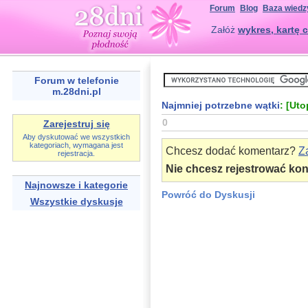
Forum
Blog
Baza wiedz
Załóż
wykres, kartę c
Forum w telefonie
m.28dni.pl
Najmniej potrzebne wątki
: [Uto
0
Zarejestruj się
Aby dyskutować we wszystkich
kategoriach, wymagana jest
Chcesz dodać komentarz?
Za
rejestracja.
Nie chcesz rejestrować ko
Najnowsze i kategorie
Powróć do Dyskusji
Wszystkie dyskusje