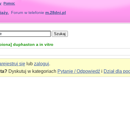
y
Pomoc
iąży.
Forum w telefonie
m.28dni.pl
piona] duphaston a in vitro
rejestruj się
lub
zaloguj
.
nta?
Dyskutuj w kategoriach
Pytanie / Odpowiedź
i
Dział dla po