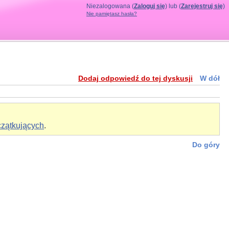
Niezalogowana (
Zaloguj się
) lub (
Zarejestruj się
)
Nie pamiętasz hasła?
Dodaj odpowiedź do tej dyskusji
W dół
czątkujących
.
Do góry