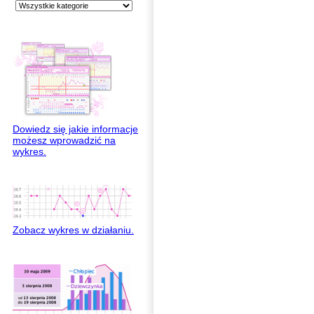
Dowiedz się jakie informacje
możesz wprowadzić na
wykres.
Zobacz wykres w działaniu.