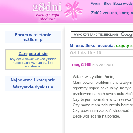
Forum
Blog
Baza wiedz
Załóż
wykres, kartę c
Forum w telefonie
m.28dni.pl
Milosc, Seks, uczucia
: częsty 
Od 1 do 19 z 19
Zarejestruj się
Aby dyskutować we wszystkich
kategoriach, wymagana jest
megi1988
Nov 20th 2011
rejestracja.
Witam wszystkie Panie,
Najnowsze i kategorie
Mam pewien problem i chcialabym s
Wszystkie dyskusje
ogromny popęd seksualny, na tyle s
przelewam na nich swoja całą złoś
Czy to jest normalne w tym wieku?
Czy moze mam zaburzenia hormo
Czy powinnam zaczać stosować tab
Bede wdzieczna na porade.