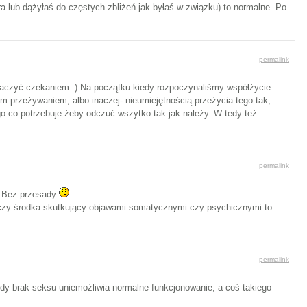
a lub dążyłaś do częstych zbliżeń jak byłaś w związku) to normalne. Po
permalink
tłumaczyć czekaniem :) Na początku kiedy rozpoczynaliśmy współżycie
m przeżywaniem, albo inaczej- nieumiejętnością przeżycia tego tak,
o co potrzebuje żeby odczuć wszytko tak jak należy. W tedy też
permalink
.. Bez przesady
i czy środka skutkujący objawami somatycznymi czy psychicznymi to
permalink
gdy brak seksu uniemożliwia normalne funkcjonowanie, a coś takiego