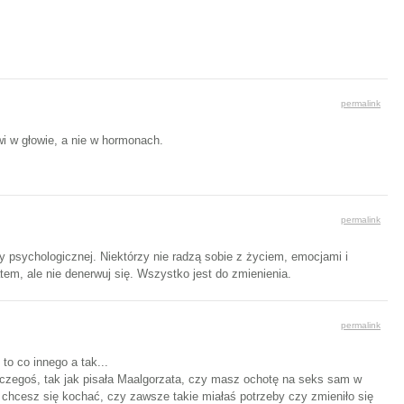
permalink
i w głowie, a nie w hormonach.
permalink
y psychologicznej. Niektórzy nie radzą sobie z życiem, emocjami i
atem, ale nie denerwuj się. Wszystko jest do zmienienia.
permalink
to co innego a tak...
m czegoś, tak jak pisała Maalgorzata, czy masz ochotę na seks sam w
 chcesz się kochać, czy zawsze takie miałaś potrzeby czy zmieniło się