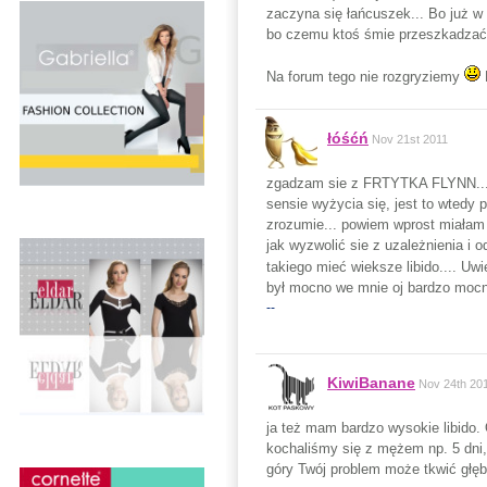
zaczyna się łańcuszek... Bo już w 
bo czemu ktoś śmie przeszkadzać, 
Na forum tego nie rozgryziemy
łóśćń
Nov 21st 2011
zgadzam sie z FRTYTKA FLYNN... J
sensie wyżycia się, jest to wtedy 
zrozumie... powiem wprost miałam t
jak wyzwolić sie z uzależnienia i 
takiego mieć wieksze libido.... Uwi
był mocno we mnie oj bardzo moc
--
KiwiBanane
Nov 24th 20
ja też mam bardzo wysokie libido.
kochaliśmy się z mężem np. 5 dni,
góry Twój problem może tkwić głę