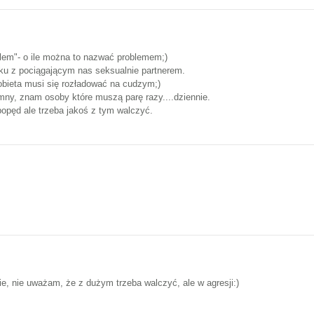
blem"- o ile można to nazwać problemem;)
ku z pociągającym nas seksualnie partnerem.
kobieta musi się rozładować na cudzym;)
omny, znam osoby które muszą parę razy....dziennie.
opęd ale trzeba jakoś z tym walczyć.
ie, nie uważam, że z dużym trzeba walczyć, ale w agresji:)