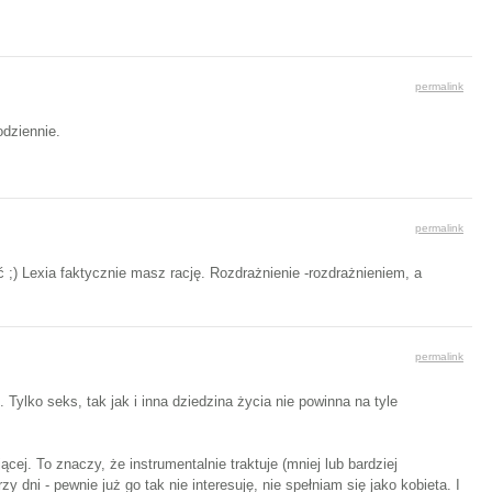
permalink
odziennie.
permalink
;) Lexia faktycznie masz rację. Rozdrażnienie -rozdrażnieniem, a
permalink
Tylko seks, tak jak i inna dziedzina życia nie powinna na tyle
ej. To znaczy, że instrumentalnie traktuje (mniej lub bardziej
 dni - pewnie już go tak nie interesuję, nie spełniam się jako kobieta. I