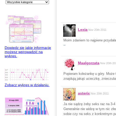
Lexia
Nov 20th 2011
Moim zdaniem to najpierw przydał
--
Dowiedz się jakie informacje
możesz wprowadzić na
wykres.
Maalgorzata
Nov 20th 20
Popieram koleżankę u góry. Może t
znajdują jakąś ucieczkę, znieczula
Zobacz wykres w działaniu.
asterix
Nov 20th 2011
Ja nie sądzę żeby seks raz na 3-4 
Generalnie nie widzę w tym nic zł
sobie czy na seks z konkretnym pa