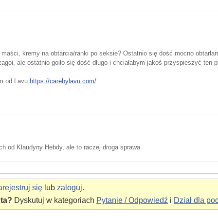
maści, kremy na obtarcia/ranki po seksie? Ostatnio się dość mocno obtarła
goi, ale ostatnio goiło się dość długo i chciałabym jakoś przyspieszyć ten p
em od Lavu
https://carebylavu.com/
ych od Klaudyny Hebdy, ale to raczej droga sprawa.
rejestruj się
lub
zaloguj
.
nta?
Dyskutuj w kategoriach
Pytanie / Odpowiedź
i
Dział dla po