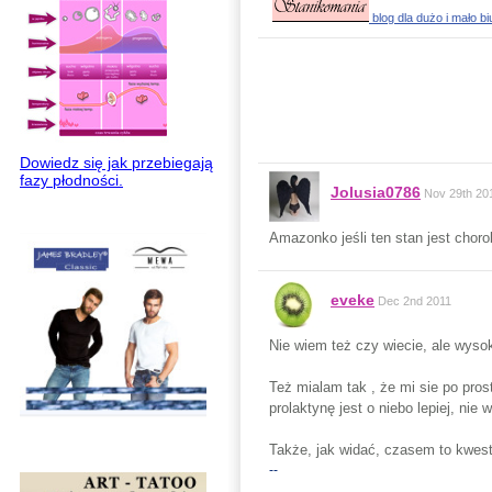
blog dla dużo i mało b
Dowiedz się jak przebiegają
fazy płodności.
Jolusia0786
Nov 29th 20
Amazonko jeśli ten stan jest choro
eveke
Dec 2nd 2011
Nie wiem też czy wiecie, ale wysok
Też mialam tak , że mi sie po pros
prolaktynę jest o niebo lepiej, ni
Także, jak widać, czasem to kwest
--