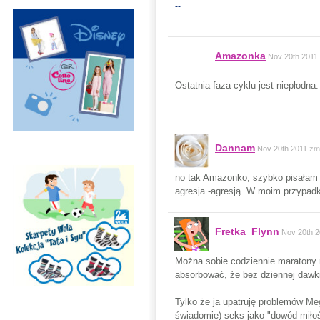
--
Amazonka
Nov 20th 2011
Ostatnia faza cyklu jest niepłodn
--
Dannam
Nov 20th 2011
zm
no tak Amazonko, szybko pisałam w
agresja -agresją. W moim przypadk
Fretka_Flynn
Nov 20th 2
Można sobie codziennie maratony ro
absorbować, że bez dziennej dawk
Tylko że ja upatruję problemów Meg
świadomie) seks jako "dowód miłośc