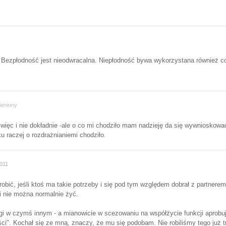
a. Bezpłodność jest nieodwracalna. Niepłodność bywa wykorzystana również c
ieniony
ięc i nie dokładnie -ale o co mi chodziło mam nadzieję da się wywnioskować 
u raczej o rozdrażnianiemi chodziło.
011
bić, jeśli ktoś ma takie potrzeby i się pod tym względem dobrał z partnerem. 
i nie można normalnie żyć.
i w czymś innym - a mianowicie w scezowaniu na współżycie funkcji aprobując
i". Kochał się ze mną, znaczy, że mu się podobam. Nie robiliśmy tego już trzy