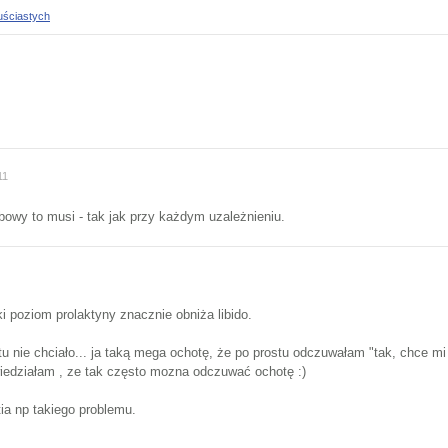
iuściastych
11
bowy to musi - tak jak przy każdym uzależnieniu.
i poziom prolaktyny znacznie obniża libido.
tu nie chciało... ja taką mega ochotę, że po prostu odczuwałam "tak, chce m
e wiedziałam , ze tak często mozna odczuwać ochotę :)
ia np takiego problemu.