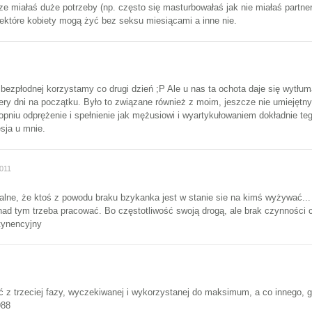
ze miałaś duże potrzeby (np. często się masturbowałaś jak nie miałaś partner
iektóre kobiety mogą żyć bez seksu miesiącami a inne nie.
yli bezpłodnej korzystamy co drugi dzień ;P Ale u nas ta ochota daje się wy
ry dni na początku. Było to związane również z moim, jeszcze nie umiejętny
niu odprężenie i spełnienie jak mężusiowi i wyartykułowaniem dokładnie teg
sja u mnie.
011
ormalne, że ktoś z powodu braku bzykanka jest w stanie sie na kimś wyżywać.
nad tym trzeba pracować. Bo częstotliwość swoją drogą, ale brak czynnośc
tynencyjny
ć z trzeciej fazy, wyczekiwanej i wykorzystanej do maksimum, a co innego, 
988