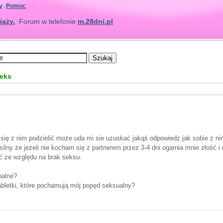
y
Pomoc
iąży.
Forum w telefonie
m.28dni.pl
seks
ię z nim podzielić może uda mi sie uzuskać jakąś odpowiedz jak sobie z ni
ilny że jeżeli nie kocham się z partnerem przez 3-4 dni ogarnia mnie złość i
ć ze względu na brak seksu.
nalne?
letki, które pochamują mój popęd seksualny?