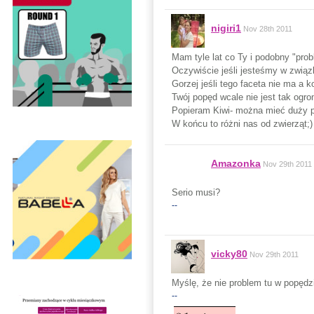
nigiri1
Nov 28th 2011
Mam tyle lat co Ty i podobny "pro
Oczywiście jeśli jesteśmy w związ
Gorzej jeśli tego faceta nie ma a 
Twój popęd wcale nie jest tak ogr
Popieram Kiwi- można mieć duży p
W końcu to różni nas od zwierząt;)
Amazonka
Nov 29th 2011
Serio musi?
--
vicky80
Nov 29th 2011
Myślę, że nie problem tu w popędz
--