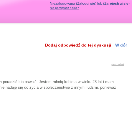
Niezalogowana (
Zaloguj się
) lub (
Zarejestruj się
)
Nie pamiętasz hasła?
Dodaj odpowiedź do tej dyskusji
W dół
permalink
m poradzić lub oswoić. Jestem młodą kobieta w wieku 23 lat i mam
 nie nadaję się do życia w spoleczeństwie z innymi ludzmi, ponieważ