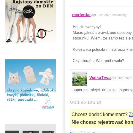
merlenke
Apr 13th 2026
zmieniony
Hej dziewczyny!
Macie jakieś sprawdzone sposoby, 
stosunku. Wiem, że samo też się za
Kolezanka poleciła mi żel oraz kr
Czy któraś z Was próbowała?
WalkaTrwa
Apr 16th 2026
super jest olejek do okolic intymn
Od 1 do 19 z 19
Chcesz dodać komentarz?
Za
Nie chcesz rejestrować ko