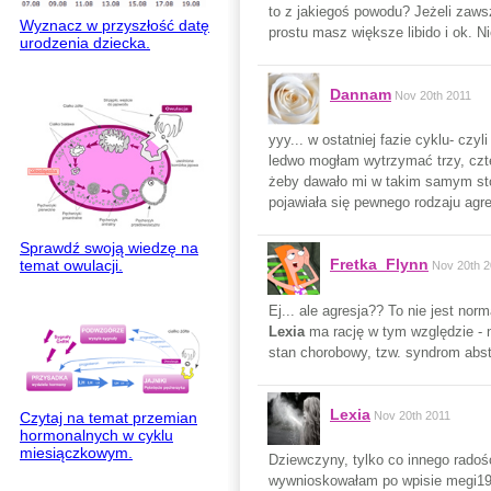
to z jakiegoś powodu? Jeżeli zaws
Wyznacz w przyszłość datę
prostu masz większe libido i ok. N
urodzenia dziecka.
Dannam
Nov 20th 2011
yyy... w ostatniej fazie cyklu- cz
ledwo mogłam wytrzymać trzy, czte
żeby dawało mi w takim samym stop
pojawiała się pewnego rodzaju agre
Sprawdź swoją wiedzę na
Fretka_Flynn
temat owulacji.
Nov 20th 2
Ej... ale agresja?? To nie jest n
Lexia
ma rację w tym względzie - 
stan chorobowy, tzw. syndrom abs
Lexia
Czytaj na temat przemian
Nov 20th 2011
hormonalnych w cyklu
miesiączkowym.
Dziewczyny, tylko co innego radoś
wywnioskowałam po wpisie megi1