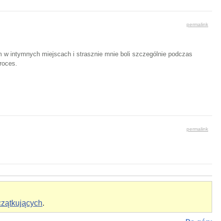
permalink
m w intymnych miejscach i strasznie mnie boli szczególnie podczas
roces.
permalink
czątkujących
.