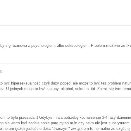
aby się rozmowa z psychologiem, albo seksuologiem. Problem możliwe że tkw
11
o być hiperseksualność czyli duży popęd, ale może to być też problem natur
cz. U jednych mogą to być zakupy, alkohol, seks itp. itd. Zajmij się tym tem
dni to była przesada :) Gdybyś miała potrzebę kochanie się 3-4 razy dziennie 
ego ale warto byś zadała sobie parę pytań m.in czy seks nie jest substytute
rtnerem (jeżeli jesteście dość "świeżym" związkiem to normalne że częściej