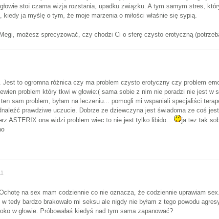
głowie stoi czarna wizja rozstania, upadku związku. A tym samym stres, który 
kiedy ja myślę o tym, że moje marzenia o miłości właśnie się sypią.
Megi, możesz sprecyzować, czy chodzi Ci o sferę czysto erotyczną (potrze
est to ogromna różnica czy ma problem czysto erotyczny czy problem emocj
pewien problem który tkwi w głowie:( sama sobie z nim nie poradzi nie jest w
en sam problem, byłam na leczeniu... pomogli mi wspaniali specjaliści terape
odnaleźć prawdziwe uczucie. Dobrze ze dziewczyna jest świadoma ze coś jest n
erz ASTERIX ona widzi problem wiec to nie jest tylko libido...
ja tez tak s
no
11
 Ochotę na sex mam codziennie co nie oznacza, że codziennie uprawiam sex.
 w tedy bardzo brakowało mi seksu ale nigdy nie byłam z tego powodu agres
boko w głowie. Próbowałaś kiedyś nad tym sama zapanować?