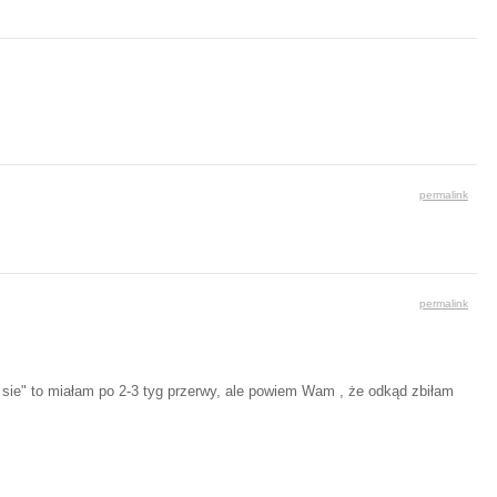
permalink
permalink
i sie" to miałam po 2-3 tyg przerwy, ale powiem Wam , że odkąd zbiłam