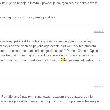
rzutuje na relacje z innymi i powoduje nakręcającą się spiralę złości,
ba samej czynności), czy emocjonalną?
permalink
onalny, jeśli jest to problem typowo sexualnego aktu, w pewnym
 stanie, znaleźć dobrego psychologa bedzie ciężko który ten problem
uci.... polecam lekture "od nałogu do miłości" Patrick Carnes. Opisuje
ie tak, już to jest ogromny sukces. A wielu ludzi uważa ze to nic
obie tłumaczyłm mam wieksze libido wiec ok
a problem był głębiej... bo
permalink
 Potrafię jakoś nad tym zapanować, czasem się zdarzało, że nie
ywna i nie przelewam swoich emocji na innych. Popieram koleżankę u