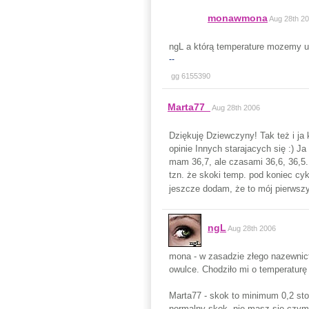
monawmona
Aug 28th 2
ngL a którą temperature mozemy 
--
gg 6155390
Marta77_
Aug 28th 2006
Dziękuję Dziewczyny! Tak też i ja
opinie Innych starajacych się :) J
mam 36,7, ale czasami 36,6, 36,5.
tzn. że skoki temp. pod koniec c
jeszcze dodam, że to mój pierwszy
ngL
Aug 28th 2006
mona - w zasadzie złego nazewnict
owulce. Chodziło mi o temperaturę 
Marta77 - skok to minimum 0,2 sto
normalny skok, nie masz się czym 