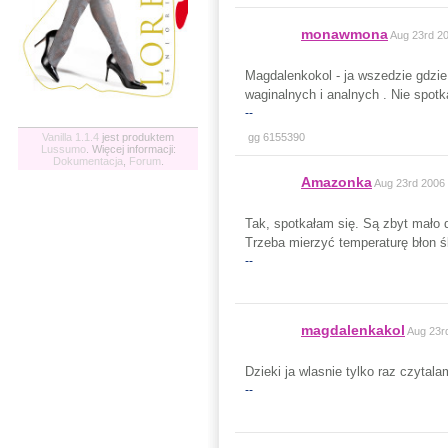
monawmona
Aug 23rd 2
Magdalenkokol - ja wszedzie gdzie
waginalnych i analnych . Nie spot
--
Vanilla 1.1.4
jest produktem
gg 6155390
Lussumo
. Więcej informacji:
Dokumentacja
,
Forum
.
Amazonka
Aug 23rd 2006
Tak, spotkałam się. Są zbyt mało 
Trzeba mierzyć temperaturę błon ś
--
magdalenkakol
Aug 23r
Dzieki ja wlasnie tylko raz czytala
--