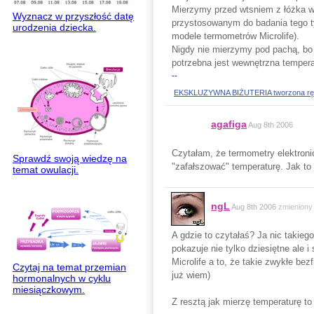
Mierzymy przed wtsniem z łóżka w
Wyznacz w przyszłość datę
przystosowanym do badania tego ty
urodzenia dziecka.
modele termometrów Microlife).
Nigdy nie mierzymy pod pachą, bo
potrzebna jest wewnętrzna tempera
--
EKSKLUZYWNA BIŻUTERIA tworzona ręczni
agafiga
Aug 8th 2006
Czytałam, że termometry elektroni
Sprawdź swoją wiedzę na
"zafałszować" temperaturę. Jak to j
temat owulacji.
ngL
Aug 8th 2006
zmieniony
A gdzie to czytałaś? Ja nic takieg
pokazuje nie tylko dziesiętne ale i
Microlife a to, że takie zwykłe b
Czytaj na temat przemian
już wiem)
hormonalnych w cyklu
miesiączkowym.
Z resztą jak mierzę temperaturę to 