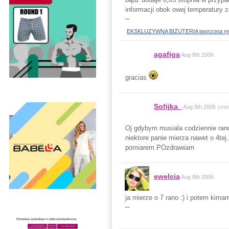
informacji obok owej temperatury 
--
EKSKLUZYWNA BIŻUTERIA tworzona ręczni
agafiga
Aug 8th 2006
gracias
Sofijka_
Aug 8th 2006
zmie
Oj gdybym musiala codziennie rano
niektore panie mierza nawet o 4te
pomiarem.POzdrawiam
ewelcia
Aug 8th 2006
ja mierze o 7 rano :) i potem kimam
--