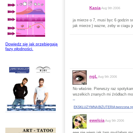
Kasia
Aug 9th 2006
ja mierze o 7, musi byc 6 godzin s
jak mierze:) wazne, zeby w ciagu 
Dowiedz się jak przebiegają
fazy płodności.
ngL
Aug 9th 2006
No właśnie. Pierwszy raz spotykam
wszelkich znanych mi źródłach mow
--
EKSKLUZYWNA BIŻUTERIA tworzona ręczni
ewelcia
Aug 9th 2006
eee nie wiem jak tam myślałam moż