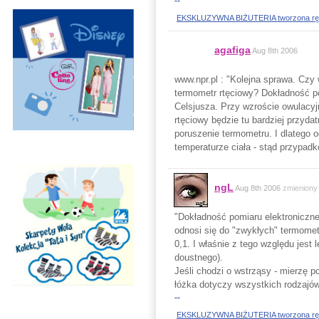
--
EKSKLUZYWNA BIŻUTERIA tworzona ręczni
agafiga
Aug 8th 2006
www.npr.pl : "Kolejna sprawa. Czy
termometr rtęciowy? Dokładność p
Celsjusza. Przy wzroście owulacyj
rtęciowy będzie tu bardziej przyd
poruszenie termometru. I dlatego
temperaturze ciała - stąd przypad
ngL
Aug 8th 2006
zmieniony
"Dokładność pomiaru elektroniczn
odnosi się do "zwykłych" termomet
0,1. I właśnie z tego względu jest
doustnego).
Jeśli chodzi o wstrząsy - mierzę 
łóżka dotyczy wszystkich rodzajó
--
EKSKLUZYWNA BIŻUTERIA tworzona ręczni