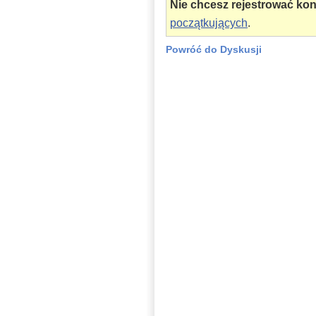
Nie chcesz rejestrować ko
początkujących
.
Powróć do Dyskusji