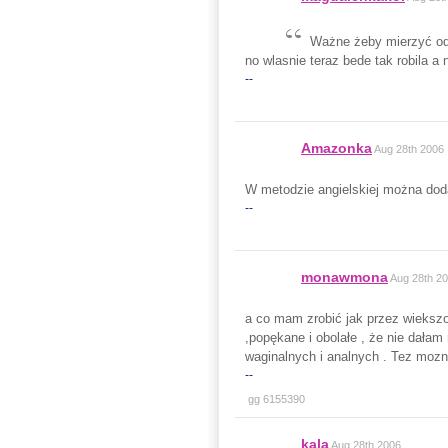
Ważne żeby mierzyć od r
no wlasnie teraz bede tak robila a
--
Amazonka
Aug 28th 2006
W metodzie angielskiej można doda
--
monawmona
Aug 28th 2
a co mam zrobić jak przez wiekszo
,popękane i obolałe , że nie dałam
waginalnych i analnych . Tez moz
--
gg 6155390
kala
Aug 28th 2006