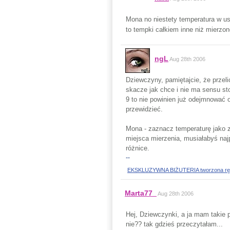
Mona no niestety temperatura w ust
to tempki całkiem inne niż mierzon
ngL
Aug 28th 2006
Dziewczyny, pamiętajcie, że przeli
skacze jak chce i nie ma sensu st
9 to nie powinien już odejmnować
przewidzieć.
Mona - zaznacz temperaturę jako z
miejsca mierzenia, musiałabyś naj
różnice.
--
EKSKLUZYWNA BIŻUTERIA tworzona ręczni
Marta77_
Aug 28th 2006
Hej, Dziewczynki, a ja mam takie p
nie?? tak gdzieś przeczytałam...