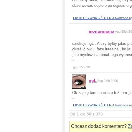
obserwować dopiero po dojściu org
--
EKSKLUZYWNA BIŻUTERIA tworzona ręczni
monawmona
Aug 28th 2
dziekuje ngL . A czy byłby jakiś 
określić owu i faze lutealną , bo j
, co myślisz na temat tego wykres
--
gg 6155390
ngL
Aug 28th 2006
Ok zajrzę tam i napiszę też tam ;)
--
EKSKLUZYWNA BIŻUTERIA tworzona ręczni
Od 1 do 50 z 376
Chcesz dodać komentarz?
Za