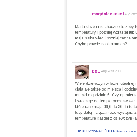
magdalenkakol
Aug 28t
Marta chyba nie chodzi o to zeby 
temperatury i pozniej wzrastal lu
maja niska wiec i pozniej tez ta te
Chyba prawde napisalam co?
--
ngL
Aug 28th 2006
Wiele dziewczyn w fazie lutealnej
ciała ale także od miejsca i godzi
tempki o godzinie 6. Czy np mier
I wracając do tempki podstawowej 
które rano mają 36,6 do 36,8 i to t
Idąc dalej - ciąża może wystąpić 
temperaturę każdej z dziewczyn (a
--
EKSKLUZYWNA BIŻUTERIA tworzona ręczni