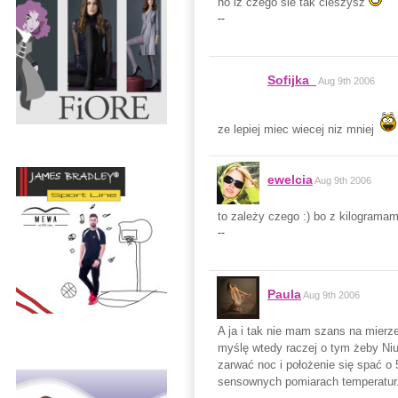
no iz czego sie tak cieszysz
--
Sofijka_
Aug 9th 2006
ze lepiej miec wiecej niz mniej
ewelcia
Aug 9th 2006
to zależy czego :) bo z kilogramam
--
Paula
Aug 9th 2006
A ja i tak nie mam szans na mierze
myślę wtedy raczej o tym żeby Niu
zarwać noc i położenie się spać o
sensownych pomiarach temperatur