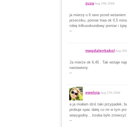
zuza
Aug 24th 2006
ja mierzę o 6 rano przed wstanie
przecinku, pomiar trwa ok 0,5 minu
robię kilkusekundowy pomiar i śpię 
--
magdalenkakol
Aug 25t
Ja mierze ok 6,45 . Tak wstaje na
nastawiony.
--
ewelcia
Aug 27th 2006
a ja miałam dziś taki przypadek, b
probuje spac dalej co mi w tym prz
wiarygodny... trzeba było zmierzyć
--