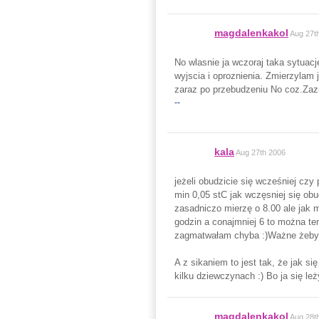
magdalenkakol
Aug 27t
No wlasnie ja wczoraj taka sytua
wyjscia i oproznienia. Zmierzylam
zaraz po przebudzeniu No coz.Zaz
--
kala
Aug 27th 2006
jeżeli obudzicie się wcześniej czy 
min 0,05 stC jak wczęsniej się obu
zasadniczo mierzę o 8.00 ale jak mn
godzin a conajmniej 6 to można te
zagmatwałam chyba :)Ważne żeby mi
A z sikaniem to jest tak, że jak s
kilku dziewczynach :) Bo ja się le
magdalenkakol
Aug 28t