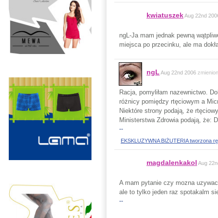
kwiatuszek
Aug 22nd 200
ngL-Ja mam jednak pewną wątpliwoś
miejsca po przecinku, ale ma dokła
ngL
Aug 22nd 2006
zmienio
Racja, pomyliłam nazewnictwo. Dok
różnicy pomiędzy rtęciowym a Micr
Niektóre strony podają, że rtęciow
Ministerstwa Zdrowia podają, że: D
--
EKSKLUZYWNA BIŻUTERIA tworzona ręczni
magdalenkakol
Aug 22n
A mam pytanie czy mozna uzywac 
ale to tylko jeden raz spotakalm s
--