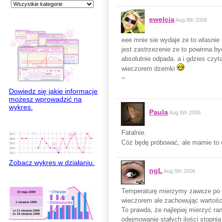
ewelcia
Aug 8th 2006
eee mnie sie wydaje ze to wlasnie
jest zastrzezenie ze to powinna by
absolutnie odpada. a i gdzies czy
wieczorem dzemki
--
Dowiedz się jakie informacje
możesz wprowadzić na
wykres.
Paula
Aug 8th 2006
Fatalnie.
Cóż będę próbować, ale marnie to 
Zobacz wykres w działaniu.
ngL
Aug 8th 2006
Temperaturę mierzymy zawsze po co
wieczorem ale zachowując wartości
To prawda, że najlepiej mierzyć r
odejmowanie stałych ilości stopnia