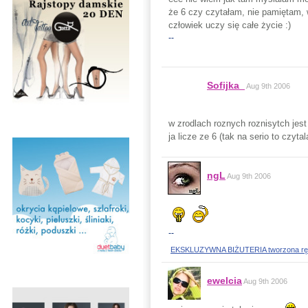
że 6 czy czytałam, nie pamiętam, 
człowiek uczy się całe życie :)
--
Sofijka_
Aug 9th 2006
w zrodlach roznych roznisytch jest 
ja licze ze 6 (tak na serio to czyt
ngL
Aug 9th 2006
--
EKSKLUZYWNA BIŻUTERIA tworzona ręczni
ewelcia
Aug 9th 2006