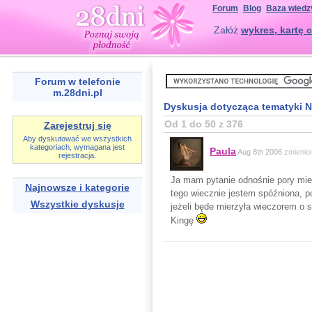
Forum
Blog
Baza wiedz
Załóż
wykres, kartę c
Forum w telefonie
m.28dni.pl
Dyskusja dotycząca tematyki 
Od 1 do 50 z 376
Zarejestruj się
Aby dyskutować we wszystkich
kategoriach, wymagana jest
Paula
Aug 8th 2006
zmienio
rejestracja.
Ja mam pytanie odnośnie pory mierz
Najnowsze i kategorie
tego wiecznie jestem spóźniona, 
Wszystkie dyskusje
jeżeli będe mierzyła wieczorem o s
Kingę