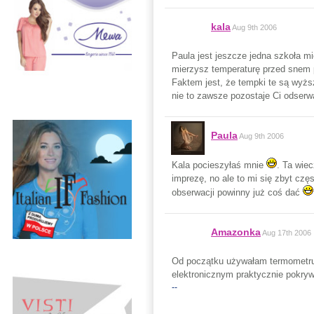
kala
Aug 9th 2006
Paula jest jeszcze jedna szkoła m
mierzysz temperaturę przed snem p
Faktem jest, że tempki te są wyższ
nie to zawsze pozostaje Ci odserwaj
Paula
Aug 9th 2006
Kala pocieszyłaś mnie
. Ta wiec
imprezę, no ale to mi się zbyt czę
obserwacji powinny już coś dać
Amazonka
Aug 17th 2006
Od początku używałam termometru 
elektronicznym praktycznie pokryw
--