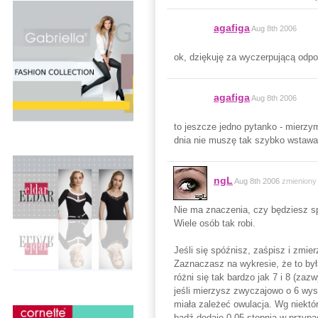
agafiga
Aug 8th 2006
ok, dziękuję za wyczerpującą odpo
agafiga
Aug 8th 2006
to jeszcze jedno pytanko - mierzym
dnia nie muszę tak szybko wstawać
ngL
Aug 8th 2006
zmieniony
Nie ma znaczenia, czy będziesz sp
Wiele osób tak robi.
Jeśli się spóźnisz, zaśpisz i zmier
Zaznaczasz na wykresie, że to była
różni się tak bardzo jak 7 i 8 (za
jeśli mierzysz zwyczajowo o 6 wys
miała zależeć owulacja. Wg niektó
bądź dodaje 0,05 stopnia w przyp