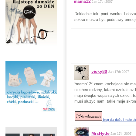
mama12
Jan 17th 2007
Dokladnie tak, pani_wonko. I dorz
seksu musza byc podstawy emocjona
vicky80
Jan 17th 2007
*mamo12* znam kochajace sie malz
niechec rodziny, latami czekali az 
maja dwojke wspanialych dzieci. t
musi sluzyc nam. takie moje skro
--
blog dla dużo i mało b
MrsHyde
Jan 17th 2007