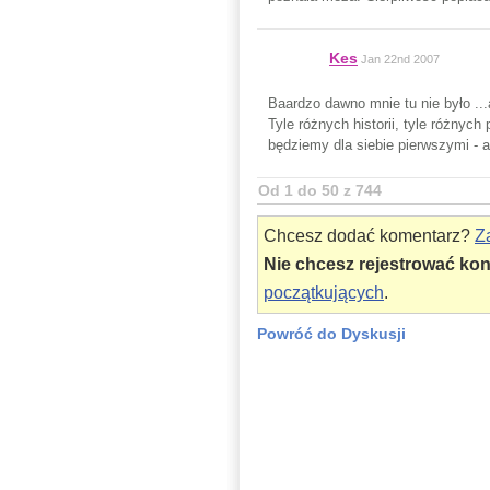
Kes
Jan 22nd 2007
Baardzo dawno mnie tu nie było ...
Tyle różnych historii, tyle różnych
będziemy dla siebie pierwszymi - a
Od 1 do 50 z 744
Chcesz dodać komentarz?
Za
Nie chcesz rejestrować ko
początkujących
.
Powróć do Dyskusji