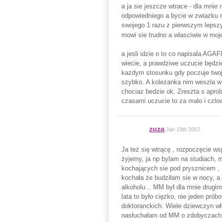
a ja sie jeszcze wtrace - dla mnie
odpowiedniego a bycie w zwiazku np
swojego 1 razu z pierwszym lepszy
mowi sie trudno a wlasciwie w moje
a jesli idzie o to co napisala AGAF
wiecie, a prawdziwe uczucie będzie
kazdym stosunku gdy poczuje twoj z
szybko. A kolezanka nim weszla w
chociaz bedzie ok. Zreszta s apro
czasami uczucie to za malo i czlo
zuza
Jan 19th 2007
Ja też się wtrącę , rozpoczęcie ws
żyjemy, ja np bylam na studiach, 
kochających sie pod prysznicem , 
kochała że budziłam sie w nocy, a 
alkoholu... MM był dla mnie drugi
lata to było ciężko, nie jeden prób
doktoranckich. Wiele dziewczyn wł
nasłuchałam od MM o zdobyczach s