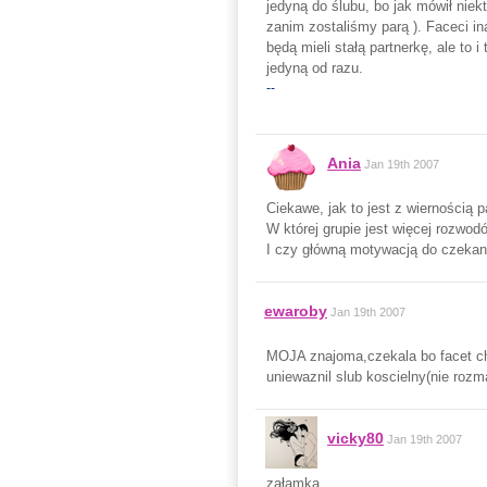
jedyną do ślubu, bo jak mówił niekt
zanim zostaliśmy parą ). Faceci i
będą mieli stałą partnerkę, ale to 
jedyną od razu.
--
Ania
Jan 19th 2007
Ciekawe, jak to jest z wiernością pa
W której grupie jest więcej rozwodów
I czy główną motywacją do czekania
ewaroby
Jan 19th 2007
MOJA znajoma,czekala bo facet chc
uniewaznil slub koscielny(nie rozm
vicky80
Jan 19th 2007
załamka..