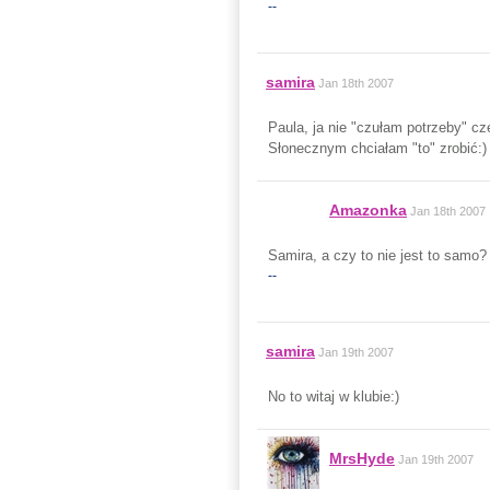
--
samira
Jan 18th 2007
Paula, ja nie "czułam potrzeby" c
Słonecznym chciałam "to" zrobić:)
Amazonka
Jan 18th 2007
Samira, a czy to nie jest to samo?
--
samira
Jan 19th 2007
No to witaj w klubie:)
MrsHyde
Jan 19th 2007