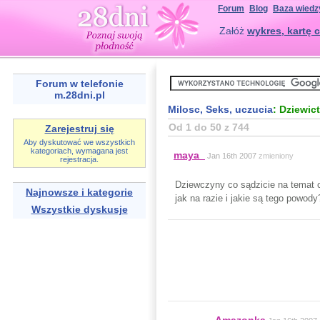
Forum
Blog
Baza wiedz
Załóż
wykres, kartę c
Forum w telefonie
m.28dni.pl
Milosc, Seks, uczucia
: Dziewic
Od 1 do 50 z 744
Zarejestruj się
Aby dyskutować we wszystkich
kategoriach, wymagana jest
maya_
Jan 16th 2007
zmieniony
rejestracja.
Dziewczyny co sądzicie na temat c
Najnowsze i kategorie
jak na razie i jakie są tego powody
Wszystkie dyskusje