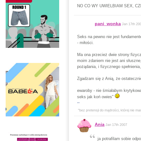
NO CO WY UWIELBIAM SEX, CZEK
pani_wonka
Jan 17th 20
Seks na pewno nie jest fundamente
- miłości.
Ma ona przecież dwie strony:fizycz
moim zdaniem nie jest ani słuszne,
pożądania, i fizycznego spełnienia
Zgadzam się z Anią, że ostateczni
ewaroby - nie śmiałabym krytykow
seks jak koń owies"
--
"bez pretensji do mądrości, której nie ma
Ania
Jan 17th 2007
ja potrafilam sobie od