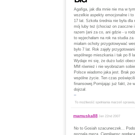
Agafiga, jak dla mnie nie ma w t
wszelkie aspekty emocjonalne i to
17 lat. Szkoła średnia nie była d
mój luby też (chociaż on zaoczne 
razem (ani za co, ani gdzie - u ro
to wyjechałam na rok na studia za 
miałam ochoty przygotowywać wesel
było 7 lat. Rok zajęły przygotowa
wspólnego mieszkania i tak po 8 l
Wydaje mi się, że dużo ludzi obec
MM również i nie wyobrażam sobie
Polsce wiadomo jaka jest. Brak po
wspólne życie. Ten czas poświęcili
finansowej.Pomijając już fakt, że
dojrzał.
--
To możliwość spełniania marzeń sprawia,ż
mamuska88
Jan 22nd 2007
No to Gosiah szacuneczek... Podob
poznala meza. Cierpliwosc popłaca