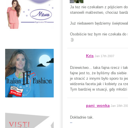
Ja tez nie czekałam z pójściem do
stanowili małżestwo, chociaz bard
Już niebawem będziemy świętowali 
Osobiście tez bym nie czekała do 
:))
Kris
Jan 17th 2007
Dziewictwo... taka fajna rzecz i t
fajne jest to, że byliśmy dla sieb
je stracić z innymi było sporo to 
widzenia faceta jak i kobiety za 
Tym bardziej w stuacji, gdy młodzi 
pani_wonka
Jan 18th 20
Dokładnie tak.
--