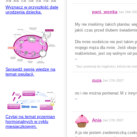
Wyznacz w przyszłość datę
pani_wonka
urodzenia dziecka.
Jan 16th 20
My nie mieliśmy takich planów, wi
jakiś czas przed ślubem świadomi
Dla mnie osobiście nie jest takim 
mojego męża dla mnie. Jeśli oboje
małżeństwo, jest się wolnym od p
--
"bez pretensji do mądrości, której nie ma
Sprawdź swoją wiedzę na
temat owulacji.
zuza
Jan 17th 2007
no i nie można porównać M z inn
--
Czytaj na temat przemian
Ania
Jan 17th 2007
hormonalnych w cyklu
miesiączkowym.
A ja nie jestem zwolenniczką czeka