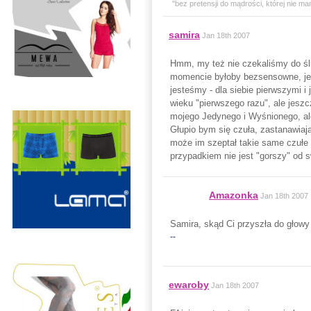
"bez pretensji do mądrości, której nie ma
samira
Jan 18th 2007
Hmm, my też nie czekaliśmy do ślu
momencie byłoby bezsensowne, jeś
jesteśmy - dla siebie pierwszymi i
wieku "pierwszego razu", ale jesz
mojego Jedynego i Wyśnionego, ale
Głupio bym się czuła, zastanawiaj
może im szeptał takie same czułe 
przypadkiem nie jest "gorszy" od 
Amazonka
Jan 18th 2007
Samira, skąd Ci przyszła do głowy
--
ewaroby
Jan 18th 2007