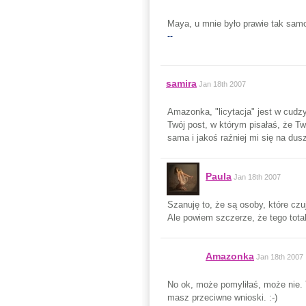
Maya, u mnie było prawie tak samo
--
samira
Jan 18th 2007
Amazonka, "licytacja" jest w cudzy
Twój post, w którym pisałaś, że Tw
sama i jakoś raźniej mi się na du
Paula
Jan 18th 2007
Szanuję to, że są osoby, które cz
Ale powiem szczerze, że tego total
Amazonka
Jan 18th 2007
No ok, może pomyliłaś, może nie. T
masz przeciwne wnioski. :-)