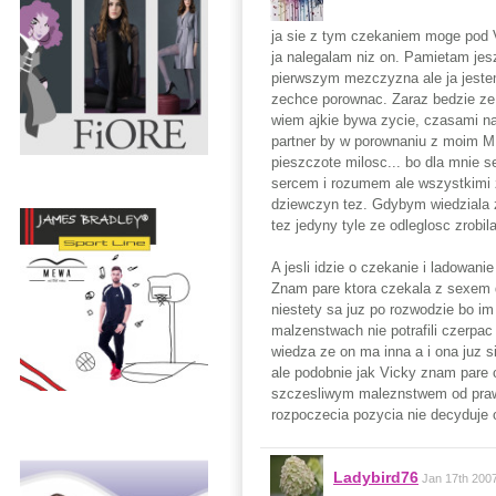
ja sie z tym czekaniem moge pod 
ja nalegalam niz on. Pamietam jes
pierwszym mezczyzna ale ja jeste
zechce porownac. Zaraz bedzie ze
wiem ajkie bywa zycie, czasami na
partner by w porownaniu z moim M 
pieszczote milosc... bo dla mnie se
sercem i rozumem ale wszystkimi z
dziewczyn tez. Gdybym wiedziala 
tez jedyny tyle ze odleglosc zrobil
A jesli idzie o czekanie i ladowani
Znam pare ktora czekala z sexem do
niestety sa juz po rozwodzie bo im 
malzenstwach nie potrafili czerpa
wiedza ze on ma inna a i ona juz s
ale podobnie jak Vicky znam pare c
szczesliwym maleznstwem od prawie
rozpoczecia pozycia nie decyduje 
Ladybird76
Jan 17th 200