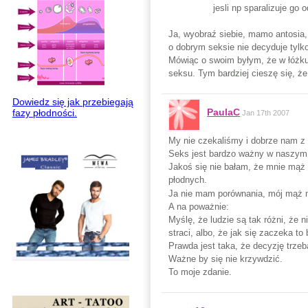
jesli np sparalizuje go 
Ja, wyobraź siebie, mamo antosia,
o dobrym seksie nie decyduje tylko
Mówiąc o swoim byłym, że w łóżku t
seksu. Tym bardziej cieszę się, ż
Dowiedz się jak przebiegają
PaulaC
fazy płodności.
Jan 17th 2007
My nie czekaliśmy i dobrze nam z
Seks jest bardzo ważny w naszym z
Jakoś się nie bałam, że mnie mąż 
płodnych.
Ja nie mam porównania, mój mąż m
A na poważnie:
Myślę, że ludzie są tak różni, że 
straci, albo, że jak się zaczeka to
Prawda jest taka, że decyzję trze
Ważne by się nie krzywdzić.
To moje zdanie.