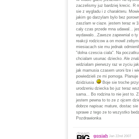
zaczelismy juz bardziej krecic. R 
sie z wygladu i z charakteru. Mow
jakim go darzylam bylo bez porowna
zaszlam w ciaze. jestem teraz w 18
caly czas przede mna udawal... je
wydawalo...Zawsze zapewnial o ty z
reakcji rodzicow a on mowil zebym
miesiacach sie mu jednak odmienilo.
"dolna czescia ciala". Na poczatk
chcialam usunac dziecko. Ale znal
widzialam pierwszy raz w zyciu ja
jak mamusia czasem uroni łze i wi
powiedzieli ze mi pomoga. Planuje
dzidziusia .
Boje sie troche przy
urodzeniu dziecka bo juz teraz wsz
sama... Bo rodzina to nie jest to. 
jestem pewna to to ze z ojcem dz
dobrze napisac mature, dostac sie
sprawe z tego ze to wszystko bedz
Pozdrawionka
gosiah
Jan 22nd 2007