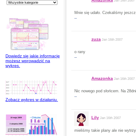
Amazonka
Jan 16th 2007
Mnie się udało. Czekaliśmy jeszcze
--
zuza
Jan 16th 2007
o rany
Dowiedz się jakie informacje
--
możesz wprowadzić na
wykres.
Amazonka
Jan 16th 2007
Nic nowego pod słońcem. Na 28dni
--
Zobacz wykres w działaniu.
Lily
Jan 16th 2007
mieliśmy takie plany ale nie wytr