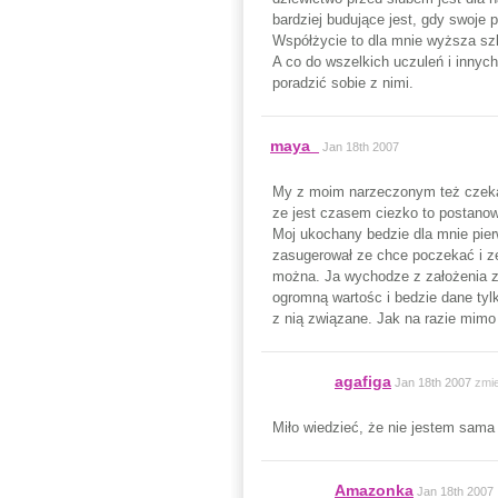
bardziej budujące jest, gdy swoje 
Współżycie to dla mnie wyższa szk
A co do wszelkich uczuleń i innych
poradzić sobie z nimi.
maya_
Jan 18th 2007
My z moim narzeczonym też czekamy
ze jest czasem ciezko to postanow
Moj ukochany bedzie dla mnie pierw
zasugerował ze chce poczekać i ze
można. Ja wychodze z założenia z
ogromną wartośc i bedzie dane ty
z nią związane. Jak na razie mimo
agafiga
Jan 18th 2007
zmi
Miło wiedzieć, że nie jestem sama 
Amazonka
Jan 18th 2007