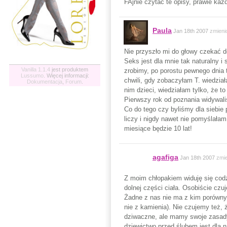
FAjnie czytac te opisy, prawie kazd
Paula
Jan 18th 2007
zmieni
Nie przyszło mi do głowy czekać d
Seks jest dla mnie tak naturalny i 
Vanilla 1.1.4
jest produktem
zrobimy, po porostu pewnego dnia to
Lussumo
. Więcej informacji:
chwili, gdy zobaczyłam T. wiedzia
Dokumentacja
,
Forum
.
nim dzieci, wiedziałam tylko, że 
Pierwszy rok od poznania widywal
Co do tego czy byliśmy dla siebie p
liczy i nigdy nawet nie pomyślała
miesiące będzie 10 lat!
agafiga
Jan 18th 2007
zmi
Z moim chłopakiem widuję się codzie
dolnej części ciała. Osobiście czu
Żadne z nas nie ma z kim porówny
nie z kamienia). Nie czujemy też, 
dziwaczne, ale mamy swoje zasady 
dziewictwo przed ślubem jest dla 