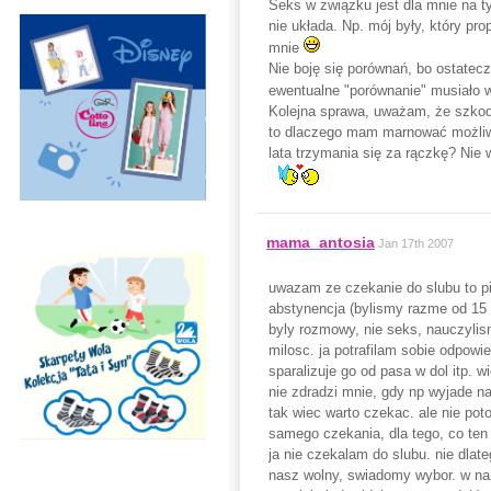
Seks w związku jest dla mnie na t
nie układa. Np. mój były, który pr
mnie
Nie boję się porównań, bo ostatec
ewentualne "porównanie" musiało
Kolejna sprawa, uważam, że szkoda
to dlaczego mam marnować możliwe
lata trzymania się za rączkę? Nie 
mama_antosia
Jan 17th 2007
uwazam ze czekanie do slubu to pie
abstynencja (bylismy razme od 15 
byly rozmowy, nie seks, nauczylis
milosc. ja potrafilam sobie odpow
sparalizuje go od pasa w dol itp. 
nie zdradzi mnie, gdy np wyjade na
tak wiec warto czekac. ale nie po
samego czekania, dla tego, co ten
ja nie czekalam do slubu. nie dlat
nasz wolny, swiadomy wybor. w naz