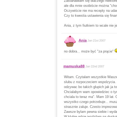
Zastanawiam się dlaczego niektóre
ale dla mnie osobiście można "cho
Oczywiście nie ma recepty na uda
Czy to kwestia ustawienia się fin
Ania, z tym fiutkiem to wcale nie 
Ania
Jan 21st 2007
no dobra... może być "za prącie"
mamuska88
Jan 22nd 2007
Witam. Czytalam wszystkie Wasze w
slubu z rozpoczeciem wspolzycia. 
odzywac bo takich glupich jak ja 
Chcialabym wam opowiedziec o tym 
chciala to teraz ma". Mam 19 lat.
wszystko czego potrzebuje... musz
strasznie zaluje. Czesto imprezowa
Zawsze bylam pewna siebie i wydaw
W klubie gdzie jezdzilam na dysko