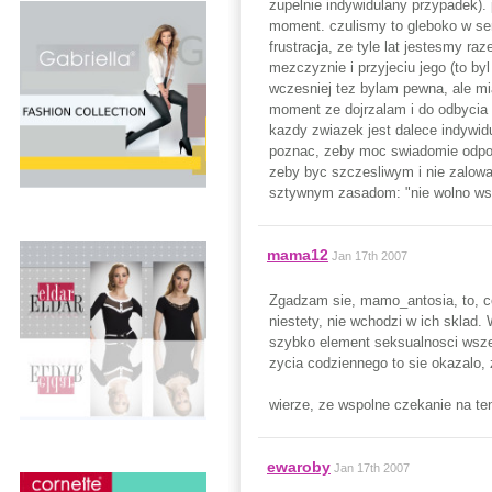
zupelnie indywidulany przypadek). 
moment. czulismy to gleboko w ser
frustracja, ze tyle lat jestesmy r
mezczyznie i przyjeciu jego (to b
wczesniej tez bylam pewna, ale mi
moment ze dojrzalam i do odbycia 
kazdy zwiazek jest dalece indywid
poznac, zeby moc swiadomie odpow
zeby byc szczesliwym i nie zalowa
sztywnym zasadom: "nie wolno wsp
mama12
Jan 17th 2007
Zgadzam sie, mamo_antosia, to, co
niestety, nie wchodzi w ich sklad. 
szybko element seksualnosci wszed
zycia codziennego to sie okazalo, z
wierze, ze wspolne czekanie na te
ewaroby
Jan 17th 2007