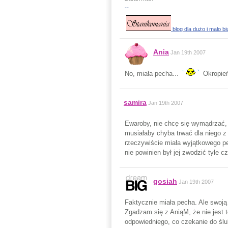
--
blog dla dużo i mało b
Ania
Jan 19th 2007
No, miała pecha...
Okropie
samira
Jan 19th 2007
Ewaroby, nie chcę się wymądrzać,
musiałaby chyba trwać dla niego z
rzeczywiście miała wyjątkowego pec
nie powinien był jej zwodzić tyle cz
gosiah
Jan 19th 2007
Faktycznie miała pecha. Ale swoją 
Zgadzam się z AniąM, że nie jest 
odpowiedniego, co czekanie do ślu