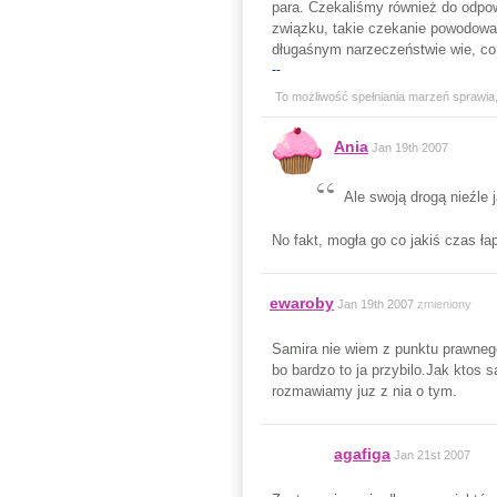
para. Czekaliśmy również do odpo
związku, takie czekanie powodowało
długaśnym narzeczeństwie wie, co
--
To możliwość spełniania marzeń sprawia,ż
Ania
Jan 19th 2007
Ale swoją drogą nieźle 
No fakt, mogła go co jakiś czas łap
ewaroby
Jan 19th 2007
zmieniony
Samira nie wiem z punktu prawnego
bo bardzo to ja przybilo.Jak ktos 
rozmawiamy juz z nia o tym.
agafiga
Jan 21st 2007