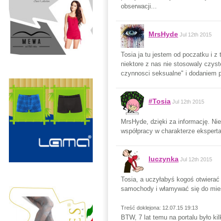
obserwacji...
MrsHyde
Jul 12th 2015
Tosia ja tu jestem od poczatku i z
niektore z nas nie stosowaly czys
czynnosci seksualne" i dodaniem 
#Tosia
Jul 12th 2015
MrsHyde, dzięki za informację. Ni
współpracy w charakterze eksperta
luczynka
Jul 12th 2015
Tosia, a uczyłabyś kogoś otwierać 
samochody i włamywać się do mi
Treść doklejona: 12.07.15 19:13
BTW, 7 lat temu na portalu było ki