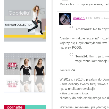
Może chodzi o sprecyzowanie, że l
marion
Jul 9th 2015
zmieni
Amazonka:
No to czym
"Jestem w trakcie leczenia" może
kojarzy się z cyklem/cyklami tzw. 
np. przy PCOS.
Tosia24:
Hmm, ja to wi
więc różne kombinacje 
Jestem ZA.
--------------------------------------------
W 2012 r. i 2013 r. pisałam do Da
-
śluz beżowy
zwany tutaj "kawa z
np. w okolicach owulacji),
-
śluz z nitkami krwi
.
Niestety do dnia dzisiejszego nie 
Wszelkie (sensowne i przydatne) 