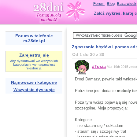
Forum
Blog
Baza wiedz
Załóż
wykres, kartę c
Forum w telefonie
m.28dni.pl
Zgłaszanie błędów i pomoc adm
Od 1 do 30 z 30
Zarejestruj się
Aby dyskutować we wszystkich
kategoriach, wymagana jest
#Tosia
Mar 19th 2015
zmie
rejestracja.
Drogi Damazy, pewnie taki wniosek j
Najnowsze i kategorie
Wszystkie dyskusje
Potrzebne jest dodanie
metody te
Poza tym wciąż pojawiają się nowe 
szczególne. Moja propozycja:
Kategorie:
- nie staram się / odkładam
- staram się / szczęśliwy traf