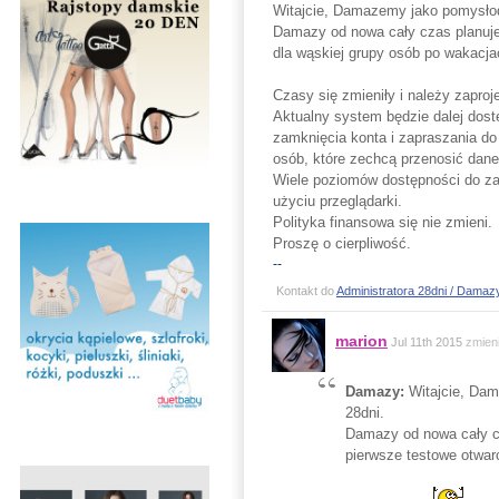
Witajcie, Damazemy jako pomysłoda
Damazy od nowa cały czas planuje 
dla wąskiej grupy osób po wakacja
Czasy się zmieniły i należy zapro
Aktualny system będzie dalej dostę
zamknięcia konta i zapraszania d
osób, które zechcą przenosić dane
Wiele poziomów dostępności do zap
użyciu przeglądarki.
Polityka finansowa się nie zmieni.
Proszę o cierpliwość.
--
Kontakt do
Administratora 28dni / Damaz
marion
Jul 11th 2015
zmien
Damazy:
Witajcie, Dam
28dni.
Damazy od nowa cały cz
pierwsze testowe otwar