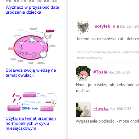
Wyznacz w przyszłość datę
urodzenia dziecka.
motylek_ola
Mar 19th 20
Jestem jak najbardziej za! I dobrze
--
<a href="http://www.suwaczki.com/"><img
border="0"/></a>
Sprawdź swoją wiedzę na
#Tosia
Mar 19th 2015
temat owulacji.
Hmm, ja to widzę tak, żeby móc w
możliwe.
Flowka
Mar 19th 2015
Czytaj na temat przemian
wygaszanie płodności - może chodz
hormonalnych w cyklu
--
miesiączkowym.