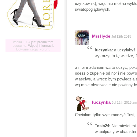
użytkownik), więc nie można wykluc
światopoglądowych.
--
MrsHyde
Jul 12th 2015
Vanilla 1.1.4
jest produktem
Lussumo
. Więcej informacji:
Dokumentacja
,
Forum
.
luczynka:
a uczyłabyś 
wykorzysta tę wiedzę,
a moim zdaniem warto uczyc, poka
odeszlo zupelnie od npr i nie powr
wlasciwe, a wrecz bym powiedziala
wg mnie obserwacje nie powinny by
luczynka
Jul 12th 2015
zm
Chciałam tylko wytłumaczyć Tosi, 
Tosia24:
Nie mieści mi
współpracy w charakter