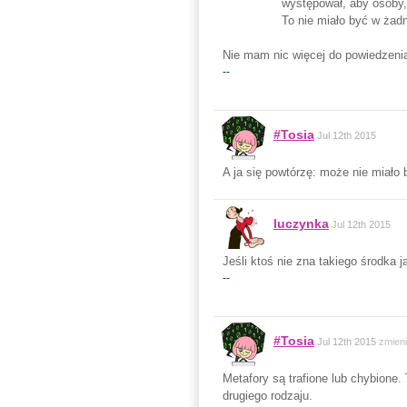
występował, aby osoby,
To nie miało być w ża
Nie mam nic więcej do powiedzeni
--
#Tosia
Jul 12th 2015
A ja się powtórzę: może nie miało b
luczynka
Jul 12th 2015
Jeśli ktoś nie zna takiego środka 
--
#Tosia
Jul 12th 2015
zmien
Metafory są trafione lub chybione.
drugiego rodzaju.