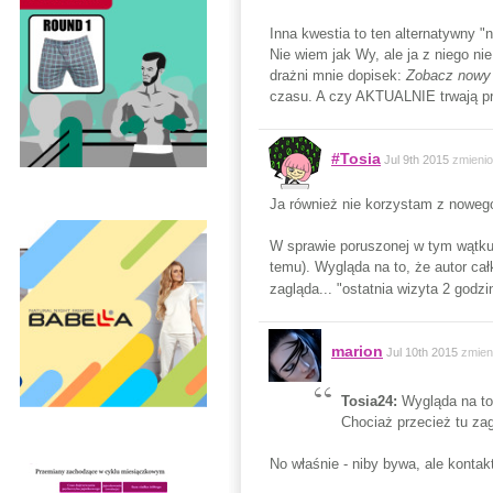
Inna kwestia to ten alternatywny 
Nie wiem jak Wy, ale ja z niego ni
drażni mnie dopisek:
Zobacz nowy 
czasu. A czy AKTUALNIE trwają p
#Tosia
Jul 9th 2015
zmieni
Ja również nie korzystam z nowego,
W sprawie poruszonej w tym wątku
temu). Wygląda na to, że autor całk
zagląda... "ostatnia wizyta 2 godz
marion
Jul 10th 2015
zmien
Tosia24:
Wygląda na to,
Chociaż przecież tu zag
No właśnie - niby bywa, ale kontak