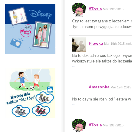
#Tosia
Mar 19th 2015
Czy to jest związane z leczeniem n
Tymczasem po wyguglaniu odpowie
Flowka
Mar 19th 2015
zmie
Bo to dokładnie coś takiego - wyc
wykorzystuje się także do leczeni
--
Amazonka
Mar 19th 2015
No to czym się różni od "jestem w
--
#Tosia
Mar 19th 2015