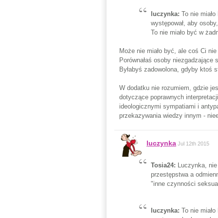
luczynka:
To nie miało
występował, aby osoby,
To nie miało być w ża
Może nie miało być, ale coś Ci nie
Porównałaś osoby niezgadzające 
Byłabyś zadowolona, gdyby ktoś st
W dodatku nie rozumiem, gdzie jest
dotyczące poprawnych interpretac
ideologicznymi sympatiami i antyp
przekazywania wiedzy innym - nie
luczynka
Jul 12th 2015
Tosia24:
Luczynka, nie
przestępstwa a odmienn
"inne czynności seksua
luczynka:
To nie miało