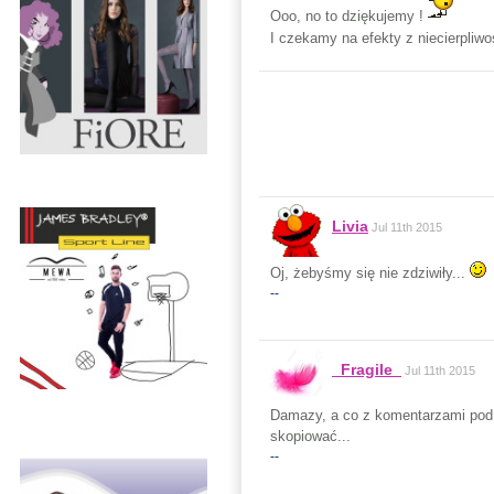
Ooo, no to dziękujemy !
I czekamy na efekty z niecierpliw
Livia
Jul 11th 2015
Oj, żebyśmy się nie zdziwiły...
--
_Fragile_
Jul 11th 2015
Damazy, a co z komentarzami pod
skopiować...
--