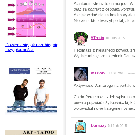
A autorem strony to on nie jest. W
oraz za kontakt z osobami korzyst
Ale jak widać nie za bardzo wywiązu
Nie wiem kto stworzył portal, ale p
#Tosia
Jul 10th 2015
Dowiedz się jak przebiegają
fazy płodności.
Petomasz z niejasnego powodu zrez
Wydaje mi się, że to jednak Damazy
marion
Jul 10th 2015
zmien
Aktywność Damazego na portalu w dn
Co do Petomasz - z ich wpisu na p
pewnie pojawiać użytkowniczki, kt
wprowadził nowe kategorie i oznacz
Damazy
Jul 11th 2015