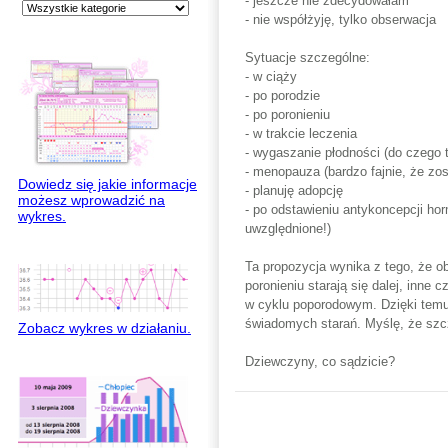
- jeszcze nie zdecydowałam
- nie współżyję, tylko obserwacja
Sytuacje szczególne:
- w ciąży
- po porodzie
- po poronieniu
- w trakcie leczenia
- wygaszanie płodności (do czego t
- menopauza (bardzo fajnie, że zos
Dowiedz się jakie informacje
- planuję adopcję
możesz wprowadzić na
- po odstawieniu antykoncepcji ho
wykres.
uwzględnione!)
Ta propozycja wynika z tego, że ob
poronieniu starają się dalej, inne 
w cyklu poporodowym. Dzięki temu 
świadomych starań. Myślę, że szcz
Zobacz wykres w działaniu.
Dziewczyny, co sądzicie?