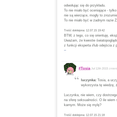
odwołując się do przykładu.
To nie miało być oceniające - tylk
nie są wierzące, mogły to zrozumi
To nie miało być w żadnym razie
Treść doklejona: 12.07.15 19:42
BTW, z tego, co się orientuję, eks
Uważam, że kwestie światopoglądow
z funkcji eksperta i/lub odejścia z p
--
#Tosia
Jul 12th 2015
zmien
luczynka:
Tosia, a ucz
wykorzysta tę wiedzę,
Luczynka, nie wiem, czy dostrzeg
na sferę seksualności. O ile wiem
karnym. Może się mylę?
Treść doklejona: 12.07.15 21:18