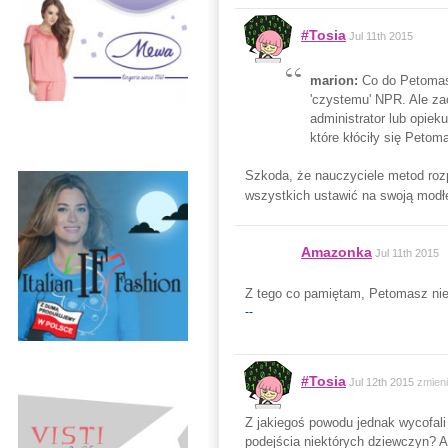
#Tosia
Jul 11th 2015
marion:
Co do Petomasz
'czystemu' NPR. Ale za
administrator lub opie
które kłóciły się Petom
Szkoda, że nauczyciele metod rozp
wszystkich ustawić na swoją modłę 
Amazonka
Jul 11th 2015
Z tego co pamiętam, Petomasz nie 
--
#Tosia
Jul 12th 2015
zmien
Z jakiegoś powodu jednak wycofali 
podejścia niektórych dziewczyn? Au