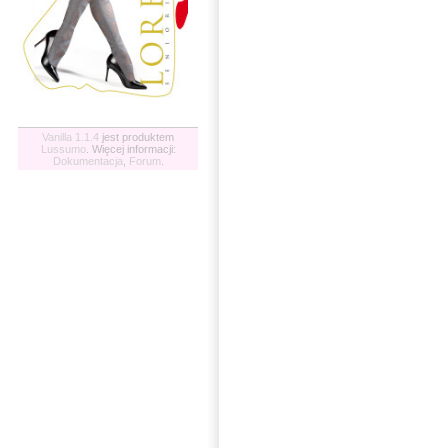
Vanilla 1.1.4
jest produktem
Lussumo
. Więcej informacji:
Dokumentacja
,
Forum
.