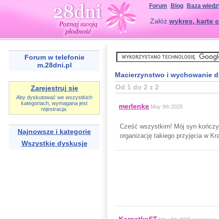
Forum
Blog
Baza wiedz
Załóż
wykres, kartę c
Forum w telefonie
m.28dni.pl
Macierzynstwo i wychowanie d
Od 1 do 2 z 2
Zarejestruj się
Aby dyskutować we wszystkich
kategoriach, wymagana jest
merlenke
May 9th 2025
rejestracja.
Cześć wszystkim! Mój syn kończy 
Najnowsze i kategorie
organizację takiego przyjęcia w Kr
Wszystkie dyskusje