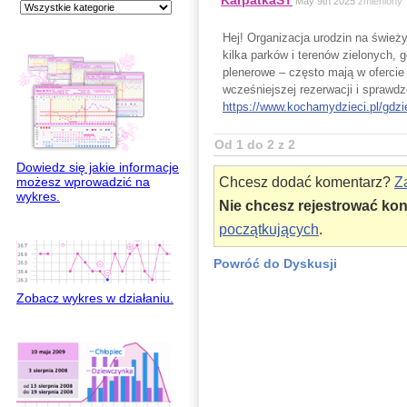
KarpatkaST
May 9th 2025
zmieniony
Hej! Organizacja urodzin na śwież
kilka parków i terenów zielonych, 
plenerowe – często mają w ofercie
wcześniejszej rezerwacji i sprawdz
https://www.kochamydzieci.pl/gdzi
Od 1 do 2 z 2
Dowiedz się jakie informacje
możesz wprowadzić na
Chcesz dodać komentarz?
Za
wykres.
Nie chcesz rejestrować ko
początkujących
.
Powróć do Dyskusji
Zobacz wykres w działaniu.