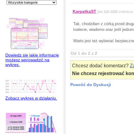
KarpatkaST
Jun 11th 2026
zmieniony
Tak, chodziłam z córką przed drugą
toalecie, wiadomo oraz jeśli jedzen
Warto jest też wybierać bezpiecz
Od 1 do 2 z 2
Dowiedz się jakie informacje
możesz wprowadzić na
wykres.
Chcesz dodać komentarz?
Za
Nie chcesz rejestrować ko
Powróć do Dyskusji
Zobacz wykres w działaniu.