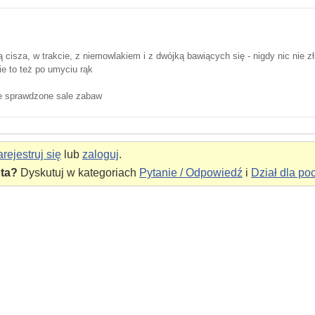
 cisza, w trakcie, z niemowlakiem i z dwójką bawiących się - nigdy nic nie z
ie to też po umyciu rąk
ne sprawdzone sale zabaw
rejestruj się
lub
zaloguj
.
nta?
Dyskutuj w kategoriach
Pytanie / Odpowiedź
i
Dział dla po