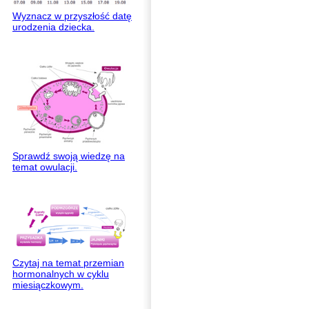
Wyznacz w przyszłość datę
urodzenia dziecka.
Sprawdź swoją wiedzę na
temat owulacji.
Czytaj na temat przemian
hormonalnych w cyklu
miesiączkowym.