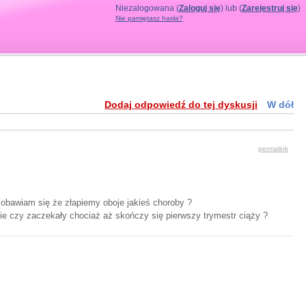
Niezalogowana (
Zaloguj się
) lub (
Zarejestruj się
)
Nie pamiętasz hasła?
Dodaj odpowiedź do tej dyskusji
W dół
permalink
e obawiam się że złapiemy oboje jakieś choroby ?
cie czy zaczekały chociaż aż skończy się pierwszy trymestr ciąży ?