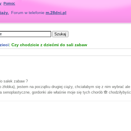
y
Pomoc
iąży.
Forum w telefonie
m.28dni.pl
zieci
: Czy chodzicie z dziećmi do sali zabaw
do salek zabaw ?
o żłobka), jestem na początku drugiej ciąży, chciałabym się z nim wybrać al
a senoplastyczne, gordonki ale właśnie moje się tych chorób 🙈 chodziłybyś