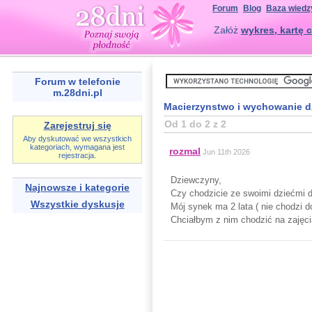
Forum
Blog
Baza wiedz
Załóż
wykres, kartę c
Forum w telefonie
m.28dni.pl
Macierzynstwo i wychowanie d
Od 1 do 2 z 2
Zarejestruj się
Aby dyskutować we wszystkich
kategoriach, wymagana jest
rozmal
Jun 11th 2026
rejestracja.
Dziewczyny,
Najnowsze i kategorie
Czy chodzicie ze swoimi dziećmi 
Wszystkie dyskusje
Mój synek ma 2 lata ( nie chodzi d
Chciałbym z nim chodzić na zajęci