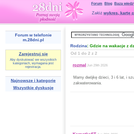
Forum
Blog
Baza wiedz
Załóż
wykres, kartę c
Forum w telefonie
m.28dni.pl
Rodzina
: Gdzie na wakacje z d
Od 1 do 2 z 2
Zarejestruj się
Aby dyskutować we wszystkich
kategoriach, wymagana jest
rozmal
Jun 29th 2026
rejestracja.
Mamy dwójkę dzieci, 3 i 6 lat, i s
Najnowsze i kategorie
zakwaterowania.
Wszystkie dyskusje