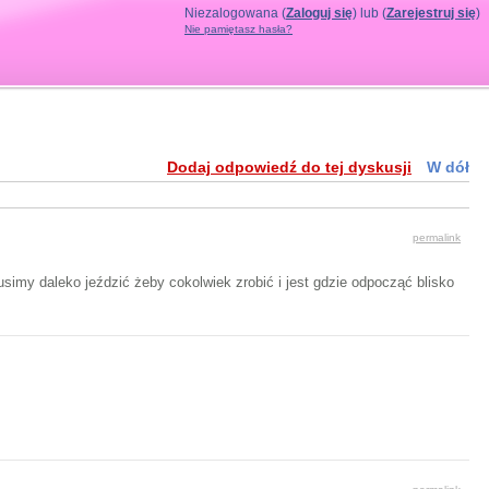
Niezalogowana (
Zaloguj się
) lub (
Zarejestruj się
)
Nie pamiętasz hasła?
Dodaj odpowiedź do tej dyskusji
W dół
permalink
usimy daleko jeździć żeby cokolwiek zrobić i jest gdzie odpocząć blisko