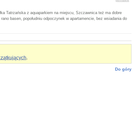
permalink
iałka Tatrzańska z aquaparkiem na miejscu, Szczawnica też ma dobre
c rano basen, popołudniu odpoczynek w apartamencie, bez wsiadania do
czątkujących
.
Do góry