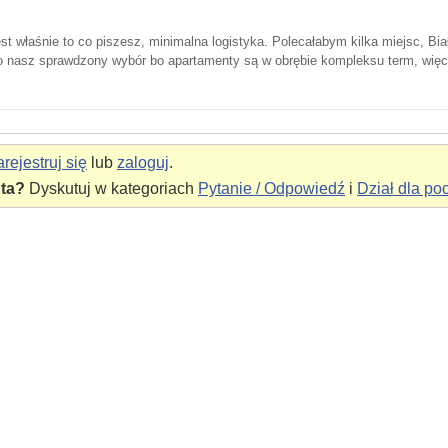
st właśnie to co piszesz, minimalna logistyka. Polecałabym kilka miejsc, B
 to nasz sprawdzony wybór bo apartamenty są w obrębie kompleksu term, wię
rejestruj się
lub
zaloguj
.
nta?
Dyskutuj w kategoriach
Pytanie / Odpowiedź
i
Dział dla po