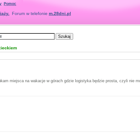
y
Pomoc
iąży.
Forum w telefonie
m.28dni.pl
zieckiem
zukam miejsca na wakacje w górach gdzie logistyka będzie prosta, czyli nie m