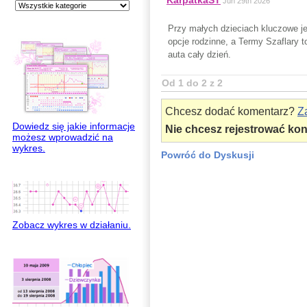
KarpatkaST
Jun 29th 2026
Przy małych dzieciach kluczowe je
opcje rodzinne, a Termy Szaflary
auta cały dzień.
Od 1 do 2 z 2
Chcesz dodać komentarz?
Za
Dowiedz się jakie informacje
Nie chcesz rejestrować ko
możesz wprowadzić na
wykres.
Powróć do Dyskusji
Zobacz wykres w działaniu.