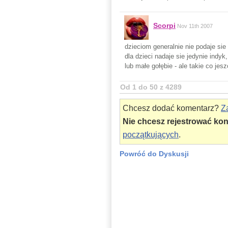
Scorpi
Nov 11th 2007
dzieciom generalnie nie podaje sie
dla dzieci nadaje sie jedynie indyk
lub małe gołębie - ale takie co jes
Od 1 do 50 z 4289
Chcesz dodać komentarz?
Za
Nie chcesz rejestrować ko
początkujących
.
Powróć do Dyskusji