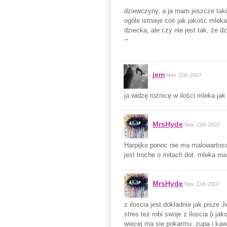
dziewczyny, a ja mam jeszcze tak
ogóle istnieje coś jak jakość mlek
dziecka, ale czy nie jest tak, że
--
jem
Nov 11th 2007
ja widzę różnicę w ilości mleka j
MrsHyde
Nov 11th 2007
Harpijko ponoc nie ma malowartosc
jest troche o mitach dot. mleka m
MrsHyde
Nov 11th 2007
z iloscia jest dokladnie jak pisze
stres tez robi swoje z iloscia (i j
wiecej ma sie pokarmu. zupa i kaw