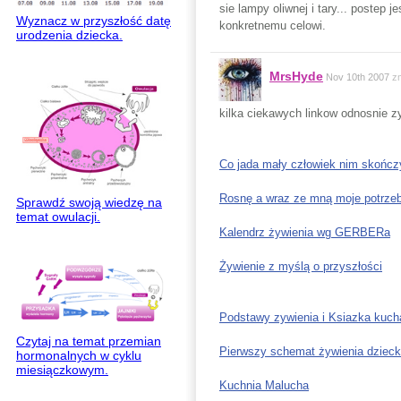
sie lampy oliwnej i tary... postep 
Wyznacz w przyszłość datę
konkretnemu celowi.
urodzenia dziecka.
MrsHyde
Nov 10th 2007
z
kilka ciekawych linkow odnosnie z
Co jada mały człowiek nim skończy
Rosnę a wraz ze mną moje potrze
Sprawdź swoją wiedzę na
temat owulacji.
Kalendrz żywienia wg GERBERa
Żywienie z myślą o przyszłości
Podstawy zywienia i Ksiazka kuch
Czytaj na temat przemian
Pierwszy schemat żywienia dzieck
hormonalnych w cyklu
miesiączkowym.
Kuchnia Malucha