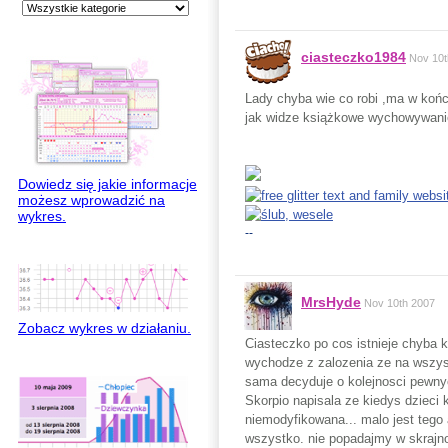
ciasteczko1984
Nov 10t
Lady chyba wie co robi ,ma w końc
jak widze książkowe wychowywanie 
Dowiedz się jakie informacje
możesz wprowadzić na
wykres.
--
MrsHyde
Nov 10th 2007
Zobacz wykres w działaniu.
Ciasteczko po cos istnieje chyba k
wychodze z zalozenia ze na wszyst
sama decyduje o kolejnosci pewnyc
Skorpio napisala ze kiedys dzieci
niemodyfikowana... malo jest tego a
wszystko. nie popadajmy w skrajno