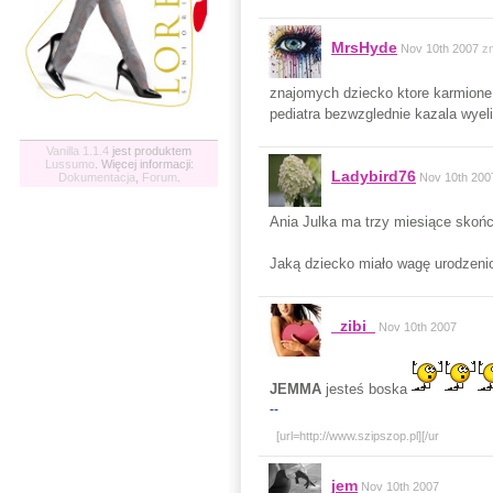
MrsHyde
Nov 10th 2007
z
znajomych dziecko ktore karmione 
pediatra bezwzglednie kazala wye
Vanilla 1.1.4
jest produktem
Lussumo
. Więcej informacji:
Ladybird76
Dokumentacja
,
Forum
.
Nov 10th 200
Ania Julka ma trzy miesiące skończ
Jaką dziecko miało wagę urodzeni
_zibi_
Nov 10th 2007
JEMMA
jesteś boska
--
[url=http://www.szipszop.pl]
[/ur
jem
Nov 10th 2007