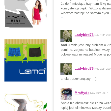
Ja do 4 miesiąca trzymam Iśkę na
konsystencji papki. Wczoraj dałąm
wieczora zostaje na samym cycu -
--
Ladybird76
Nov 10th 200
And
u mnie jest inny problem o któr
pomimo, że jest na butelce i waży 
połowę wagi mniejsze! Mogę jej pod
Ladybird76
Nov 10th 200
a tekst przekonujący... :)
MrsHyde
Nov 10th 2007
And a nie obawiasz sie ze za wcze
lepiej jest eliminowac rzeczy trudn