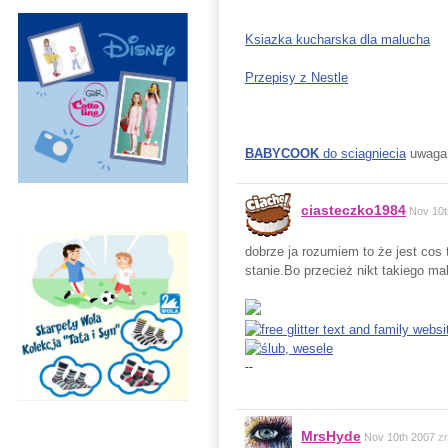
Ksiazka kucharska dla malucha
Przepisy z Nestle
BABYCOOK
do sciagniecia
uwaga.
ciasteczko1984
Nov 10t
dobrze ja rozumiem to że jest cos 
stanie.Bo przecież nikt takiego ma
--
MrsHyde
Nov 10th 2007
z