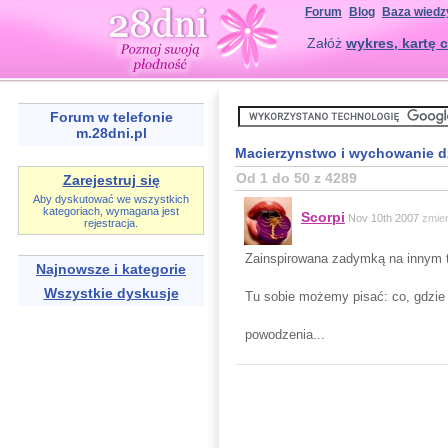
Forum
Blog
Baza wiedz
Załóż
wykres, kartę c
Forum w telefonie
m.28dni.pl
Macierzynstwo i wychowanie d
Od 1 do 50 z 4289
Zarejestruj się
Aby dyskutować we wszystkich
kategoriach, wymagana jest
Scorpi
Nov 10th 2007
zmie
rejestracja.
Zainspirowana zadymką na innym t
Najnowsze i kategorie
Wszystkie dyskusje
Tu sobie możemy pisać: co, gdzie , k
powodzenia...