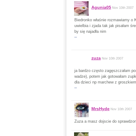
Agunia05
Nov 10th 2007
Biedronko właśnie rozmawiamy o K
uwielbia i zjada tak jak pisałam ś
by się najadła nim
--
zuza
Nov 10th 2007
ja bardzo często zagęszczałam posi
wadze), potem jak gotowałam zupk
dla dzieci np marchew z groszkiem
--
MrsHyde
Nov 10th 2007
Zuza a masz dojscie do sprawdzo