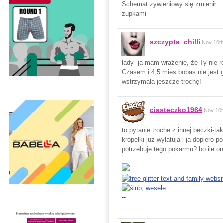
Schemat żywieniowy się zmienił...
zupkami
szczypta_chilli
Nov 10t
lady- ja mam wrażenie, że Ty nie 
Czasem i 4,5 mies bobas nie jest
wstrzymała jeszcze trochę!
ciasteczko1984
Nov 10t
to pytanie troche z innej beczki-t
kropelki juz wylatuja i ja dopiero
potrzebuje tego pokarmu? bo ile 
--