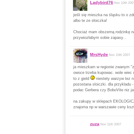
Ladybird76
Nov 10th 200
jeśli się mieszka na śląsku to o 
albo te ze słoiczka!
Chociaż mam obszerną rodzinkę na
przywiozłabym sobie zapasy...
MrsHyde
Nov 10th 2007
ja mieszkam w regionie zwanym "zi
owoce trzeba kupowac. wole wiec 
to z gield
niestety warzyw tez n
pozostana sloiczki. dla przykladu -
podac Gerbera czy BoboVite niz j
na zakupy w sklepach EKOLOGICZNY
znajoma np w warszawie ceny ksztal
zuza
Nov 11th 2007