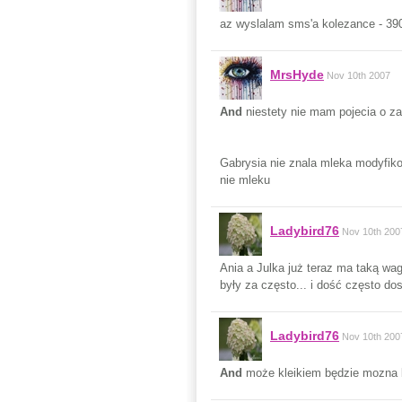
az wyslalam sms'a kolezance - 390
MrsHyde
Nov 10th 2007
And
niestety nie mam pojecia o za
Gabrysia nie znala mleka modyfiko
nie mleku
Ladybird76
Nov 10th 200
Ania a Julka już teraz ma taką wag
były za często... i dość często do
Ladybird76
Nov 10th 200
And
może kleikiem będzie mozna 