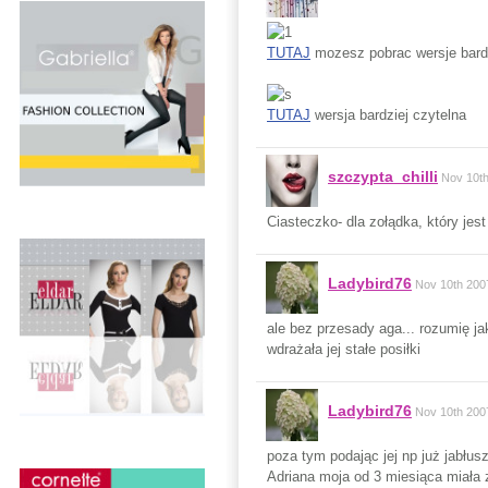
TUTAJ
mozesz pobrac wersje bardz
TUTAJ
wersja bardziej czytelna
szczypta_chilli
Nov 10t
Ciasteczko- dla zołądka, który jes
Ladybird76
Nov 10th 200
ale bez przesady aga... rozumię ja
wdrażała jej stałe posiłki
Ladybird76
Nov 10th 200
poza tym podając jej np już jabłu
Adriana moja od 3 miesiąca miała 