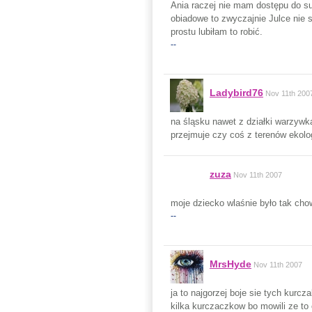
Ania raczej nie mam dostępu do su
obiadowe to zwyczajnie Julce nie 
prostu lubiłam to robić.
--
Ladybird76
Nov 11th 200
na śląsku nawet z działki warzywka 
przejmuje czy coś z terenów ekolog
zuza
Nov 11th 2007
moje dziecko wlaśnie było tak cho
--
MrsHyde
Nov 11th 2007
ja to najgorzej boje sie tych kurc
kilka kurczaczkow bo mowili ze to 