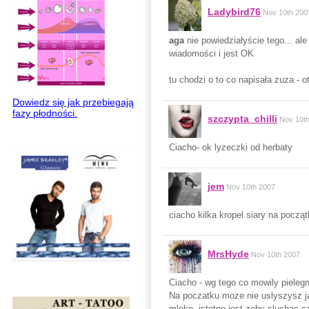
Ladybird76
Nov 10th 200
aga
nie powiedziałyście tego... al
wiadomości i jest OK
tu chodzi o to co napisała zuza - o
Dowiedz się jak przebiegają
fazy płodności.
szczypta_chilli
Nov 10t
Ciacho- ok lyzeczki od herbaty
jem
Nov 10th 2007
ciacho kilka kropel siary na począ
MrsHyde
Nov 10th 2007
Ciacho - wg tego co mowily pieleg
Na poczatku moze nie uslyszysz jak
mleko, istotne jest zeby sluchac cz