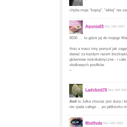
chyba moje "kopiuj", "wklej" nie za
Agunia05
Nov 10th 2007
8030 .... to gdzie jej do mojego Ma
Aniu a masz inny pomysł jak zagęści
dawać za każdym razem biszkopta 
glutenowe niskokaloryczne - i cała
słodkawych posiłków
--
Ladybird76
Nov 10th 200
And
to Julka chociaż jest duża i b
nie zjada całego ... po jabłuszku 
MrsHyde
Nov 10th 2007