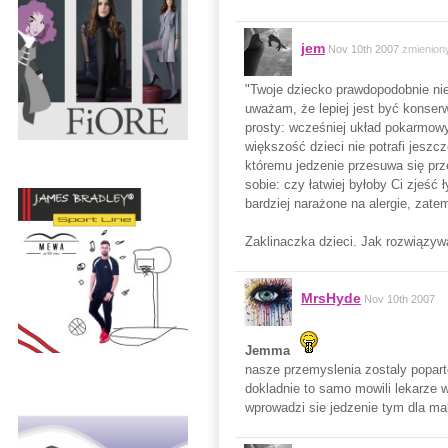
jem
Nov 10th 2007
zmienion
"Twoje dziecko prawdopodobnie nie
uważam, że lepiej jest być konser
prosty: wcześniej układ pokarmowy
większość dzieci nie potrafi jeszcz
któremu jedzenie przesuwa się prz
sobie: czy łatwiej byłoby Ci zjeś
bardziej narażone na alergie, zate
Zaklinaczka dzieci. Jak rozwiązy
MrsHyde
Nov 10th 2007
Jemma
nasze przemyslenia zostaly popar
dokladnie to samo mowili lekarze w
wprowadzi sie jedzenie tym dla ma