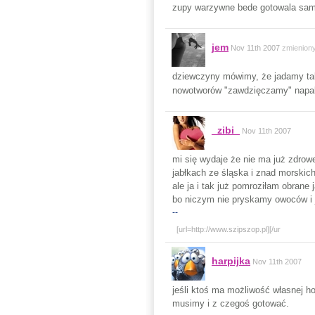
zupy warzywne bede gotowala sama
jem
Nov 11th 2007
zmienion
dziewczyny mówimy, że jadamy taką
nowotworów "zawdzięczamy" nap
_zibi_
Nov 11th 2007
mi się wydaje że nie ma już zdro
jabłkach ze śląska i znad morskich
ale ja i tak już pomroziłam obrane 
bo niczym nie pryskamy owoców i j
--
[url=http://www.szipszop.pl]
[/ur
harpijka
Nov 11th 2007
jeśli ktoś ma możliwość własnej hod
musimy i z czegoś gotować.