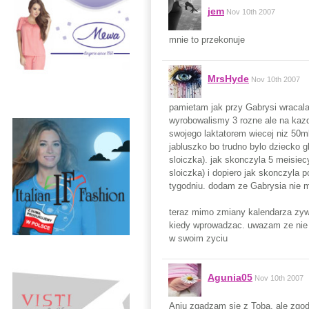
jem
Nov 10th 2007
mnie to przekonuje
MrsHyde
Nov 10th 2007
pamietam jak przy Gabrysi wracala
wyrobowalismy 3 rozne ale na kazde
swojego laktatorem wiecej niz 50ml
jabluszko bo trudno bylo dziecko g
sloiczka). jak skonczyla 5 meisiec
sloiczka) i dopiero jak skonczyla
tygodniu. dodam ze Gabrysia nie m
teraz mimo zmiany kalendarza zywie
kiedy wprowadzac. uwazam ze nie 
w swoim zyciu
Agunia05
Nov 10th 2007
Aniu zgadzam się z Tobą, ale zgod