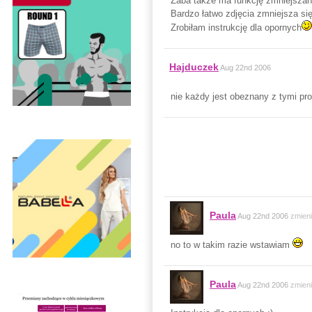
Żaba także ma funkcję zmniejszania
Bardzo łatwo zdjęcia zmniejsza się
Zrobiłam instrukcję dla opornych
Hajduczek
Aug 22nd 2006
nie każdy jest obeznany z tymi pr
Paula
Aug 22nd 2006
zmien
no to w takim razie wstawiam
Paula
Aug 22nd 2006
zmien