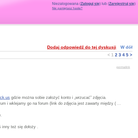
Niezalogowana (
Zaloguj się
) lub (
Zarejestruj się
)
Nie pamiętasz hasła?
Dodaj odpowiedź do tej dyskusji
W dół
<
1
2
3
4
5
>
permalink
ck.us
gdzie można sobie założyć konto i „wrzucać” zdjęcia.
m i wklejamy go na forum (link do zdjęcia jest zawarty między (
…
.
inny też się dołoży .