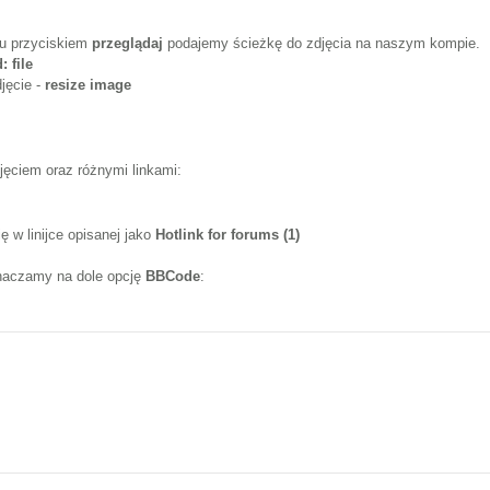
iu przyciskiem
przeglądaj
podajemy ścieżkę do zdjęcia na naszym kompie.
: file
jęcie -
resize image
djęciem oraz różnymi linkami:
 w linijce opisanej jako
Hotlink for forums (1)
naczamy na dole opcję
BBCode
: