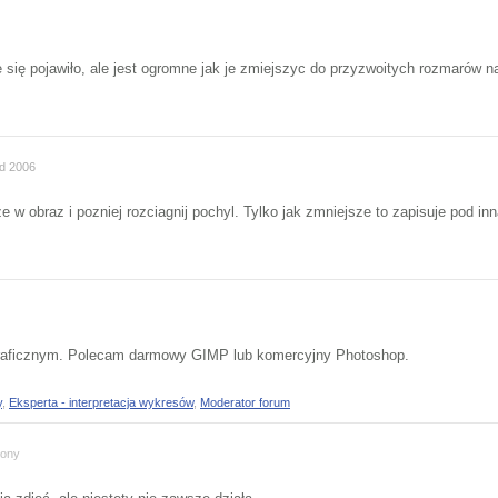
 się pojawiło, ale jest ogromne jak je zmiejszyc do przyzwoitych rozmarów n
d 2006
 w obraz i pozniej rozciagnij pochyl. Tylko jak zmniejsze to zapisuje pod i
raficznym. Polecam darmowy GIMP lub komercyjny Photoshop.
y
,
Eksperta - interpretacja wykresów
,
Moderator forum
iony