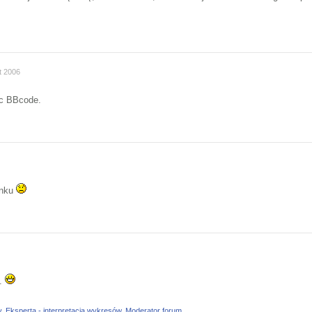
t 2006
yc BBcode.
enku
i.
y
,
Eksperta - interpretacja wykresów
,
Moderator forum