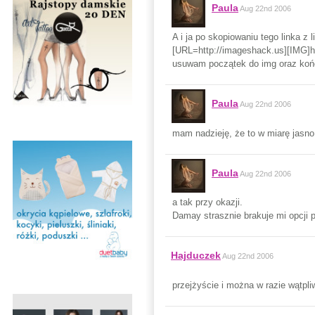
Paula
Aug 22nd 2006
A i ja po skopiowaniu tego linka z li
[URL=http://imageshack.us][IMG]h
usuwam początek do img oraz końc
Paula
Aug 22nd 2006
mam nadzieję, że to w miarę jasn
Paula
Aug 22nd 2006
a tak przy okazji.
Damay strasznie brakuje mi opcji 
Hajduczek
Aug 22nd 2006
przejżyście i można w razie wątp