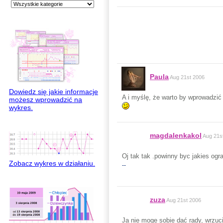
Paula
Aug 21st 2006
Dowiedz się jakie informacje
A i myślę, że warto by wprowadzić
możesz wprowadzić na
wykres.
magdalenkakol
Aug 21s
Oj tak tak .powinny byc jakies ogr
Zobacz wykres w działaniu.
--
zuza
Aug 21st 2006
Ja nie moge sobie dać rady, wrzucił