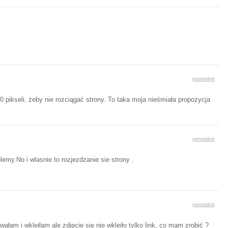
permalink
 pikseli, żeby nie rozciągać strony. To taka moja nieśmiała propozycja
permalink
emy.No i wlasnie to rozjezdzanie sie strony .
permalink
wałam i wkleiłam ale zdjęcie się nie wkleiło tylko link, co mam zrobić ?