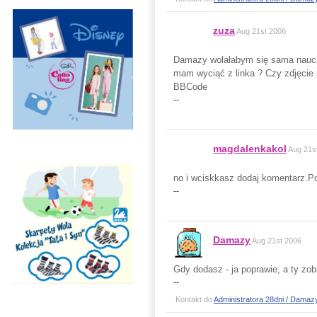
zuza
Aug 21st 2006
Damazy wolałabym się sama nauczyć
mam wyciąć z linka ? Czy zdjęcie 
BBCode
--
magdalenkakol
Aug 21s
no i wciskkasz dodaj komentarz.P
--
Damazy
Aug 21st 2006
Gdy dodasz - ja poprawie, a ty zo
--
Kontakt do
Administratora 28dni / Damaz