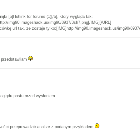
nijki [b]Hotlink for forums (1)[/b], który wygląda tak:
ttp://img90.imageshack.us/img90/8937/3sh7.png[/IMG][/URL]
ówkę url tak, że zostaje tylko:[IMG]http://img90.imageshack.us/img90/8937
o przedstawiłam
poglądu postu przed wysłaniem.
liwości przeprowadzić analize z podanym przykładem