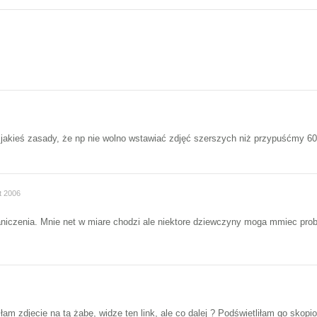
 jakieś zasady, że np nie wolno wstawiać zdjęć szerszych niż przypuśćmy 600
t 2006
aniczenia. Mnie net w miare chodzi ale niektore dziewczyny moga mmiec probl
am zdjecie na tą żabę, widze ten link, ale co dalej ? Podświetliłam go skopio