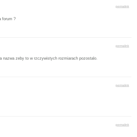
permalink
a forum ?
permalink
nna nazwa zeby to w rzczywistych rozmiarach pozostalo.
permalink
permalink