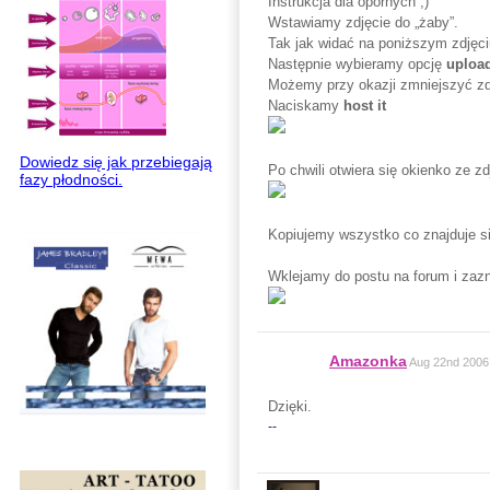
Instrukcja dla opornych ;)
Wstawiamy zdjęcie do „żaby”.
Tak jak widać na poniższym zdjęc
Następnie wybieramy opcję
upload
Możemy przy okazji zmniejszyć zd
Naciskamy
host it
Dowiedz się jak przebiegają
Po chwili otwiera się okienko ze z
fazy płodności.
Kopiujemy wszystko co znajduje się
Wklejamy do postu na forum i zaz
Amazonka
Aug 22nd 2006
Dzięki.
--