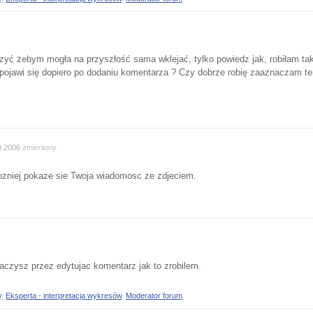
 żebym mogła na przyszłość sama wklejać, tylko powiedz jak, robiłam tak j
pojawi się dopiero po dodaniu komentarza ? Czy dobrze robię zaaznaczam ten
t 2006
zmieniony
ozniej pokaze sie Twoja wiadomosc ze zdjeciem.
baczysz przez edytujac komentarz jak to zrobilem.
y
,
Eksperta - interpretacja wykresów
,
Moderator forum