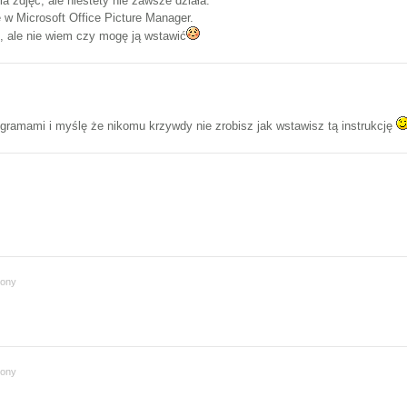
 zdjęć, ale niestety nie zawsze działa.
 w Microsoft Office Picture Manager.
, ale nie wiem czy mogę ją wstawić
ogramami i myślę że nikomu krzywdy nie zrobisz jak wstawisz tą instrukcję
iony
iony