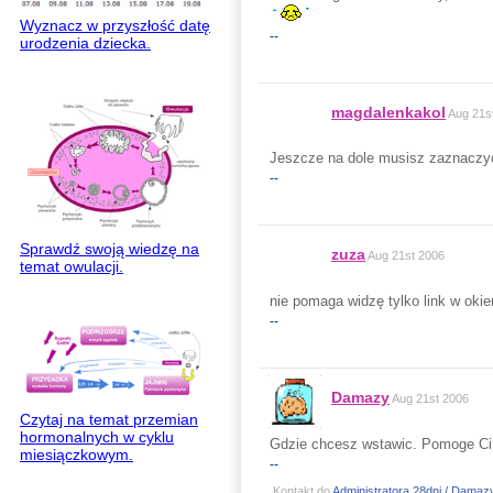
Wyznacz w przyszłość datę
--
urodzenia dziecka.
magdalenkakol
Aug 21s
Jeszcze na dole musisz zaznacz
--
Sprawdź swoją wiedzę na
zuza
Aug 21st 2006
temat owulacji.
nie pomaga widzę tylko link w oki
--
Damazy
Aug 21st 2006
Czytaj na temat przemian
hormonalnych w cyklu
Gdzie chcesz wstawic. Pomoge C
miesiączkowym.
--
Kontakt do
Administratora 28dni / Damaz