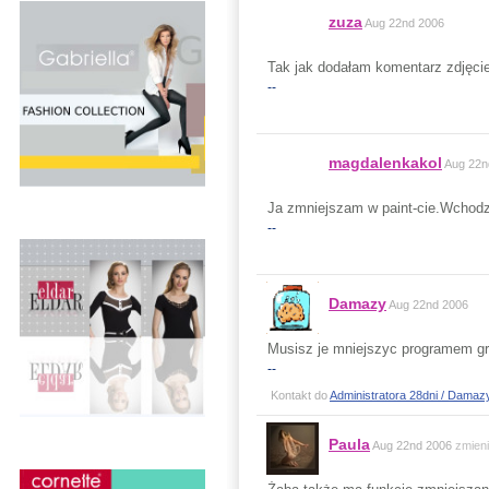
zuza
Aug 22nd 2006
Tak jak dodałam komentarz zdjęcie
--
magdalenkakol
Aug 22n
Ja zmniejszam w paint-cie.Wchodze
--
Damazy
Aug 22nd 2006
Musisz je mniejszyc programem g
--
Kontakt do
Administratora 28dni / Damaz
Paula
Aug 22nd 2006
zmien