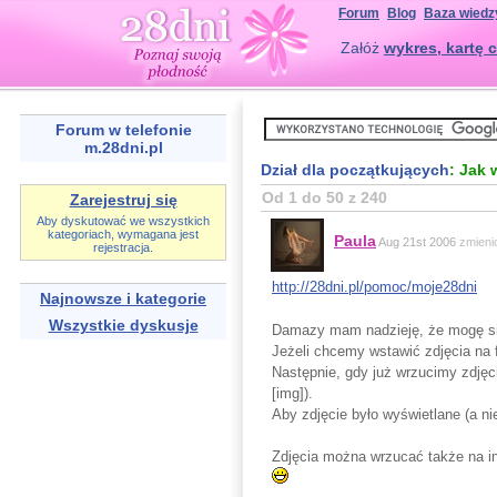
Forum
Blog
Baza wiedz
Załóż
wykres, kartę c
Forum w telefonie
m.28dni.pl
Dział dla początkujących
: Jak 
Od 1 do 50 z 240
Zarejestruj się
Aby dyskutować we wszystkich
kategoriach, wymagana jest
Paula
Aug 21st 2006
zmieni
rejestracja.
http://28dni.pl/pomoc/moje28dni
Najnowsze i kategorie
Wszystkie dyskusje
Damazy mam nadzieję, że mogę si
Jeżeli chcemy wstawić zdjęcia na 
Następnie, gdy już wrzucimy zdjęc
[img]).
Aby zdjęcie było wyświetlane (a n
Zdjęcia można wrzucać także na in