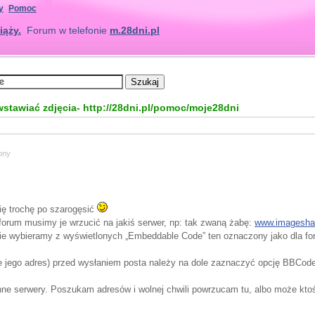
y
Pomoc
iąży.
Forum w telefonie
m.28dni.pl
wstawiać zdjęcia- http://28dni.pl/pomoc/moje28dni
ony
ę trochę po szarogęsić
forum musimy je wrzucić na jakiś serwer, np: tak zwaną żabę:
www.imagesha
ie wybieramy z wyświetlonych „Embeddable Code” ten oznaczony jako dla foru
ie jego adres) przed wysłaniem posta należy na dole zaznaczyć opcję BBCode
ne serwery. Poszukam adresów i wolnej chwili powrzucam tu, albo może ktoś 