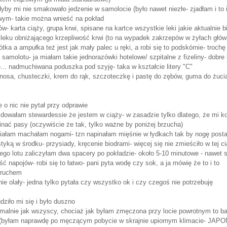
dyby mi nie smakowało jedzenie w samolocie (było nawet niezłe- zjadłam i to 
owym- takie można wnieść na pokład
- karta ciąży, grupa krwi, spisane na kartce wszystkie leki jakie aktualnie b
z leku obniżającego krzepliwość krwi (to na wypadek zakrzepów w żyłach głów
rótka a ampułka też jest jak mały palec u ręki, a robi się to podskórnie- troc
 samolotu- ja miałam takie jednorazówki hotelowe/ szpitalne z fizeliny- dobre
ię... nadmuchiwana poduszka pod szyję- taka w kształcie litery "C"
nosa, chusteczki, krem do rąk, szczoteczkę i pastę do zębów, guma do żucia
 o nic nie pytał przy odprawie
dowałam stewardessie że jestem w ciąży- w zasadzie tylko dlatego, że mi kol
nać pasy (oczywiście że tak, tylko ważne by poniżej brzucha)
niałam machałam nogami- tzn napinałam mięśnie w łydkach tak by nogę post
tyką w środku- przysiady, kręcenie biodrami- więcej się nie zmieściło w tej ci
ego lotu zaliczyłam dwa spacery po pokładzie- około 5-10 minutowe - nawet st
ść napojów- robi się to łatwo- pani pyta wodę czy sok, a ja mówię że to i to
ę ruchem
e olały- jedna tylko pytała czy wszystko ok i czy czegoś nie potrzebuję
dziło mi się i było duszno
 normalnie jak wszyscy, chociaż jak byłam zmęczona przy locie powrotnym to 
 (byłam naprawdę po męczącym pobycie w skrajnie upiornym klimacie- JAPONIA