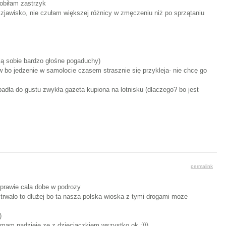
obiłam zastrzyk
 zjawisko, nie czułam większej różnicy w zmęczeniu niż po sprzątaniu
ają sobie bardzo głośne pogaduchy)
w bo jedzenie w samolocie czasem strasznie się przykleja- nie chcę go
padła do gustu zwykła gazeta kupiona na lotnisku (dlaczego? bo jest
permalink
 prawie cala dobe w podrozy
o trwało to dłużej bo ta nasza polska wioska z tymi drogami moze
)
 i mam nadzieje ze z dzieciaczkiem wszystko ok ;)))