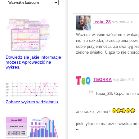
lecia_28
May 30th 2011
Wczoraj właśnie wróciłam z wakacji
nic nie szkodzi, przeciązenia pows
sobie przyjemności. Za dwa tyg lec
zielone światło. Ciąża to nie choro
Dowiedz się jakie informacje
--
możesz wprowadzić na
wykres.
TEORKA
May 30th 2011
lecia_28:
Ciąża to nie 
Zobacz wykres w działaniu.
ano raczej, że nie !
jeśli tylko nie ma przeciwwskazań
--