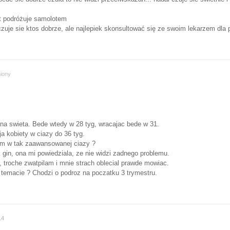
et podróżuje samolotem
zuje sie ktos dobrze, ale najlepiek skonsultować się ze swoim lekarzem dla
iony
 na swieta. Bede wtedy w 28 tyg, wracajac bede w 31.
ja kobiety w ciazy do 36 tyg.
em w tak zaawansowanej ciazy ?
 gin, ona mi powiedziala, ze nie widzi zadnego problemu.
, troche zwatpilam i mnie strach oblecial prawde mowiac.
temacie ? Chodzi o podroz na poczatku 3 trymestru.
14