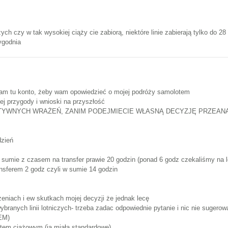
zych czy w tak wysokiej ciąży cie zabiorą, niektóre linie zabierają tylko do 28
tygodnia
yłam tu konto, żeby wam opowiedzieć o mojej podróży samolotem
ej przygody i wnioski na przyszłość
TYWNYCH WRAŻEŃ, ZANIM PODEJMIECIE WŁASNĄ DECYZJĘ PRZEANAL
dzień
sumie z czasem na transfer prawie 20 godzin (ponad 6 godz czekaliśmy na lot
ansferem 2 godz czyli w sumie 14 godzin
żeniach i ew skutkach mojej decyzji że jednak lecę
ybranych linii lotniczych- trzeba zadac odpowiednie pytanie i nic nie suger
EM)
etem ciążowym (ja miała standardowe)