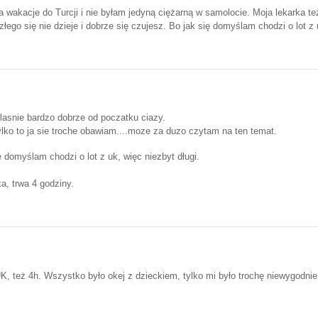
a wakacje do Turcji i nie byłam jedyną ciężarną w samolocie. Moja lekarka t
 złego się nie dzieje i dobrze się czujesz. Bo jak się domyślam chodzi o lot z 
lasnie bardzo dobrze od poczatku ciazy.
ylko to ja sie troche obawiam....moze za duzo czytam na ten temat.
ę domyślam chodzi o lot z uk, więc niezbyt długi.
a, trwa 4 godziny.
K, też 4h. Wszystko było okej z dzieckiem, tylko mi było trochę niewygodnie 