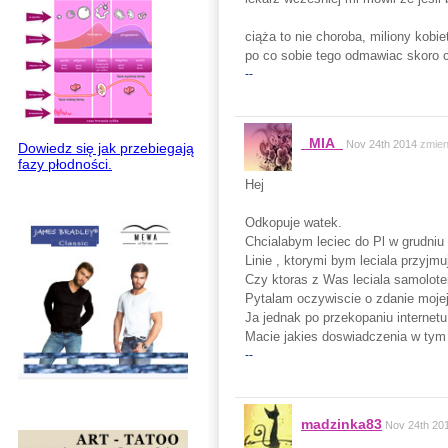
ciąża to nie choroba, miliony kobi
po co sobie tego odmawiac skoro c
--
_MIA_
Nov 24th 2014
zmien
Dowiedz się jak przebiegają
fazy płodności.
Hej
Odkopuje watek.
Chcialabym leciec do Pl w grudniu
Linie , ktorymi bym leciala przyjmu
Czy ktoras z Was leciala samolot
Pytalam oczywiscie o zdanie mojej
Ja jednak po przekopaniu internetu
Macie jakies doswiadczenia w tym 
--
madzinka83
Nov 24th 20