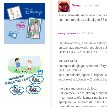
Scorpi
Jun 29th 2011
Alexx, dowiedz się w liniach lotnic
np.: linie tureckie zabierają do 32 
sssylwiaaa
Sep 17th 2011
Hej dziewczyny, specjalnie założ
opiszę przygotowania, przebieg cał
OPIS DOTYCZY MOICH SUBIEK
MOJA CIĄŻA:
początek drugiego trymestru 16 ty
LOT DO TOKIO:
lot z przesiadką 2godz + 10godz w 
lot powrotny 10godz + 2 godz z tr
moje przygotowania do lotu:
- długa dyskusja z lekarką o zagro
- rozmowa telefoniczna z panią z w
specjalne (ja leciałam AEROFLOT
- dodatkowe ubezpieczenie z paki