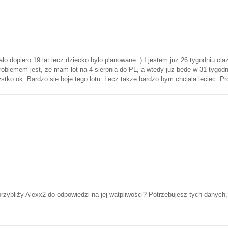
lo dopiero 19 lat lecz dziecko bylo planowane :) I jestem juz 26 tygodniu c
oblemem jest, ze mam lot na 4 sierpnia do PL, a wtedy juz bede w 31 tygodni
ystko ok. Bardzo sie boje tego lotu. Lecz takze bardzo bym chciala leciec. 
zybliży Alexx2 do odpowiedzi na jej wątpliwości? Potrzebujesz tych danych, 