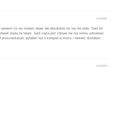
permalink
 powiem że nie mialam obaw, ale absolutnie nic sie nie stalo. Sam lot
okolwiek śladu że latam. Jeśli ciąża jest zdrowa nie ma sensu odmawiać
iał przeciwskazań, pytałam też o kompiel w morzu i również dostałam
permalink