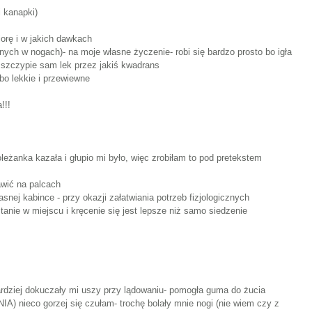
i kanapki)
iorę i w jakich dawkach
nych w nogach)- na moje własne życzenie- robi się bardzo prosto bo igła
hę szczypie sam lek przez jakiś kwadrans
 bo lekkie i przewiewne
!!!
eżanka kazała i głupio mi było, więc zrobiłam to pod pretekstem
awić na palcach
asnej kabince - przy okazji załatwiania potrzeb fizjologicznych
anie w miejscu i kręcenie się jest lepsze niż samo siedzenie
bardziej dokuczały mi uszy przy lądowaniu- pomogła guma do żucia
) nieco gorzej się czułam- trochę bolały mnie nogi (nie wiem czy z