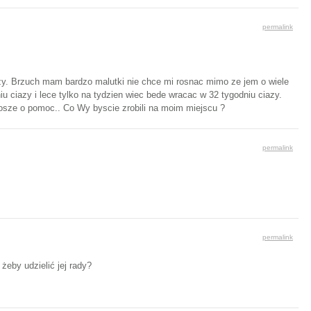
permalink
iazy. Brzuch mam bardzo malutki nie chce mi rosnac mimo ze jem o wiele
u ciazy i lece tylko na tydzien wiec bede wracac w 32 tygodniu ciazy.
Prosze o pomoc.. Co Wy byscie zrobili na moim miejscu ?
permalink
permalink
żeby udzielić jej rady?