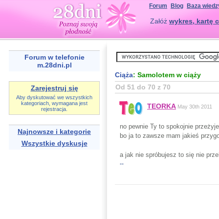
Forum
Blog
Baza wiedz
Załóż
wykres, kartę c
Forum w telefonie
m.28dni.pl
Ciąża
: Samolotem w ciąży
Od 51 do 70 z 70
Zarejestruj się
Aby dyskutować we wszystkich
kategoriach, wymagana jest
TEORKA
May 30th 2011
rejestracja.
no pewnie Ty to spokojnie przeżyj
Najnowsze i kategorie
bo ja to zawsze mam jakieś przyg
Wszystkie dyskusje
a jak nie spróbujesz to się nie pr
--