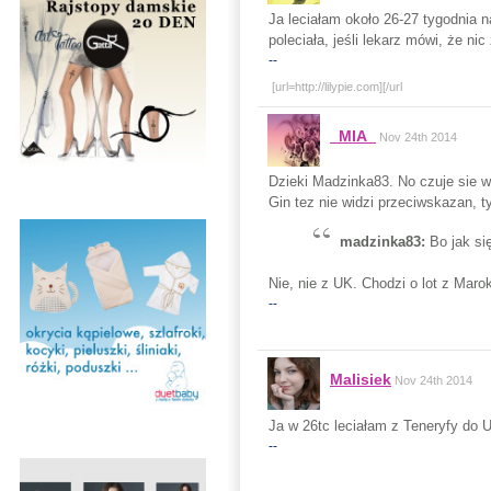
Ja leciałam około 26-27 tygodnia n
poleciała, jeśli lekarz mówi, że nic
--
[url=http://lilypie.com]
[/url
_MIA_
Nov 24th 2014
Dzieki Madzinka83. No czuje sie w
Gin tez nie widzi przeciwskazan, t
madzinka83:
Bo jak si
Nie, nie z UK. Chodzi o lot z Marok
--
Malisiek
Nov 24th 2014
Ja w 26tc leciałam z Teneryfy do U
--