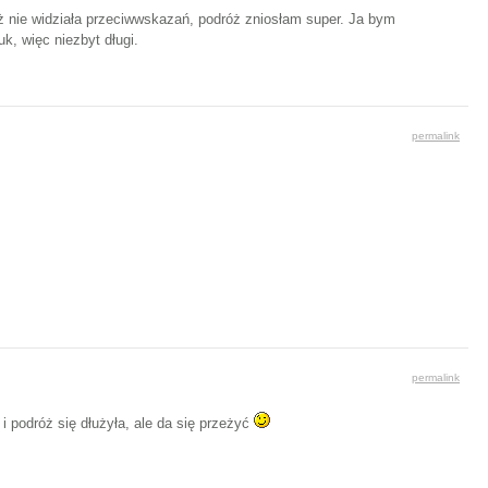
eż nie widziała przeciwwskazań, podróż zniosłam super. Ja bym
uk, więc niezbyt długi.
permalink
permalink
i podróż się dłużyła, ale da się przeżyć