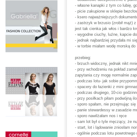
- własne kanapki z tym co lubię, g
- picie zakupione w sklepie bezcł
- ksero najważniejszych dokumentów
- zastrzyk w brzusio (zrobił mąż) 
jest tak cienka jak włos i bardzo k
- wygodne ciuchy, luźne, kapcie do
- jednak najbardziej przydała mi s
- w torbie miałam wodę morską do 
przebieg:
- brzuch widoczny, jednak nikt mnie
- przy wchodzeniu na pokład zamel
zapytania czy mogę normalnie zapi
- podczas lotu- jak sobie przypom
- spacery do łazienki z mini gimnas
- podczas drugiego, 10-cio godzinn
- przy posiłkach piłam podwójną ilo
- sporo spałam, nie przejmując si
- panie stewardessy w zasadzie mni
- sporo nawilżałam nos i ręce
- sam lot był o tyle męczący, że nu
- start, lot i lądowanie zniosłam
- ogólnie podczas lotu powrotnego