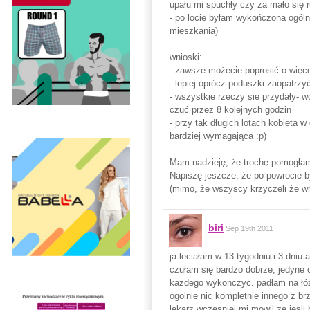
upału mi spuchły czy za mało się 
- po locie byłam wykończona ogólni
mieszkania)
wnioski:
- zawsze możecie poprosić o więce
- lepiej oprócz poduszki zaopatrz
- wszystkie rzeczy sie przydały- 
czuć przez 8 kolejnych godzin
- przy tak długich lotach kobieta 
bardziej wymagająca :p)
Mam nadzieję, że trochę pomogłam
Napiszę jeszcze, że po powrocie b
(mimo, że wszyscy krzyczeli że wr
biri
Sep 19th 2011
ja leciałam w 13 tygodniu i 3 dniu
czułam się bardzo dobrze, jedyne c
kazdego wykonczyc. padłam na łóż
ogolnie nic kompletnie innego z br
lekarz wczesniej mi mowil ze jesli