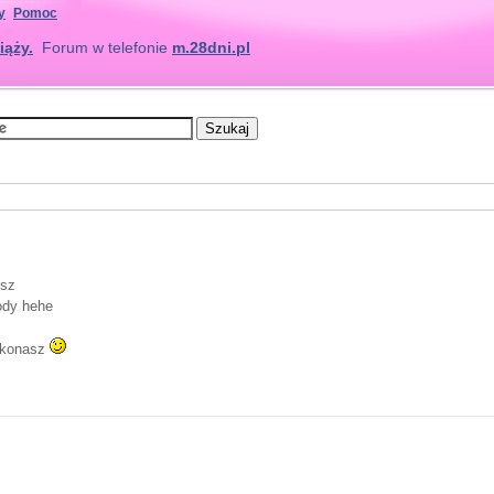
y
Pomoc
iąży.
Forum w telefonie
m.28dni.pl
esz
ody hehe
zekonasz