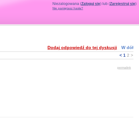
Niezalogowana (
Zaloguj się
) lub (
Zarejestruj się
)
Nie pamiętasz hasła?
Dodaj odpowiedź do tej dyskusji
W dół
<
1
2
>
permalink