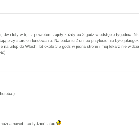
, dwa loty w tę i z powrotem zajeły każdy po 3 godz w odstępie tygodnia. Nie
tają przy starcie i londowaniu. Na badaniu 2 dni po przylocie nie było jakieg
e na urlop do Włoch, lot około 3,5 godz w jedna strone i moj lekarz nie widz
ba:)
choroba:)
 można nawet i co tydzień latać