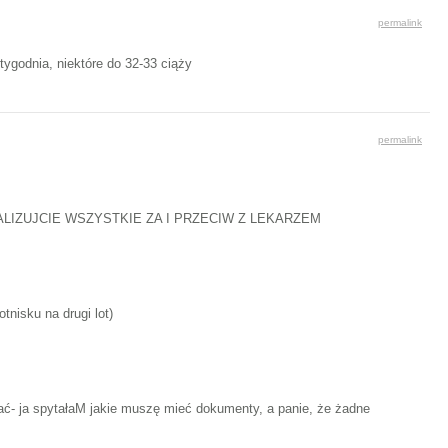
permalink
 tygodnia, niektóre do 32-33 ciąży
permalink
IZUJCIE WSZYSTKIE ZA I PRZECIW Z LEKARZEM
nisku na drugi lot)
ować- ja spytałaM jakie muszę mieć dokumenty, a panie, że żadne