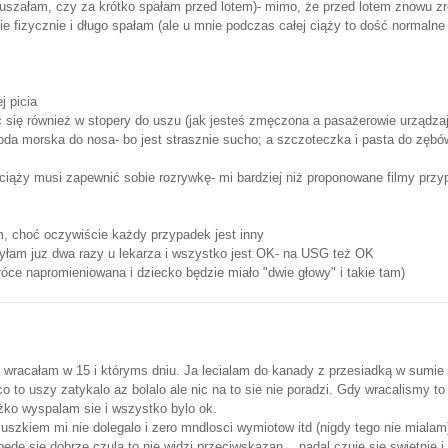
ruszałam, czy za krótko spałam przed lotem)- mimo, że przed lotem znowu zr
e fizycznie i długo spałam (ale u mnie podczas całej ciąży to dość normalne
j picia
yć się również w stopery do uszu (jak jesteś zmęczona a pasażerowie urządz
woda morska do nosa- bo jest strasznie sucho; a szczoteczka i pasta do zębó
w ciąży musi zapewnić sobie rozrywkę- mi bardziej niż proponowane filmy przy
, choć oczywiście każdy przypadek jest inny
yłam juz dwa razy u lekarza i wszystko jest OK- na USG też OK
óce napromieniowana i dziecko będzie miało "dwie głowy" i takie tam)
 a wracałam w 15 i któryms dniu. Ja lecialam do kanady z przesiadką w sumie
o to uszy zatykalo az bolalo ale nic na to sie nie poradzi. Gdy wracalismy t
ko wyspalam sie i wszystko bylo ok.
zuszkiem mi nie dolegalo i zero mndlosci wymiotow itd (nigdy tego nie mialam
 bede sie dobrze czula to nie widzi przeciwskazan... nadal czuje sie swietnie