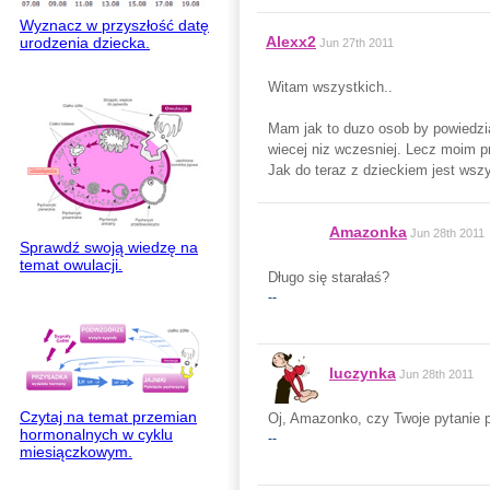
Wyznacz w przyszłość datę
Alexx2
urodzenia dziecka.
Jun 27th 2011
Witam wszystkich..
Mam jak to duzo osob by powiedzia
wiecej niz wczesniej. Lecz moim pr
Jak do teraz z dzieckiem jest wsz
Amazonka
Jun 28th 2011
Sprawdź swoją wiedzę na
temat owulacji.
Długo się starałaś?
--
luczynka
Jun 28th 2011
Czytaj na temat przemian
Oj, Amazonko, czy Twoje pytanie pr
hormonalnych w cyklu
--
miesiączkowym.