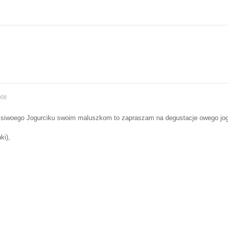
008
Misiwoego Jogurciku swoim maluszkom to zapraszam na degustacje owego jo
ki),