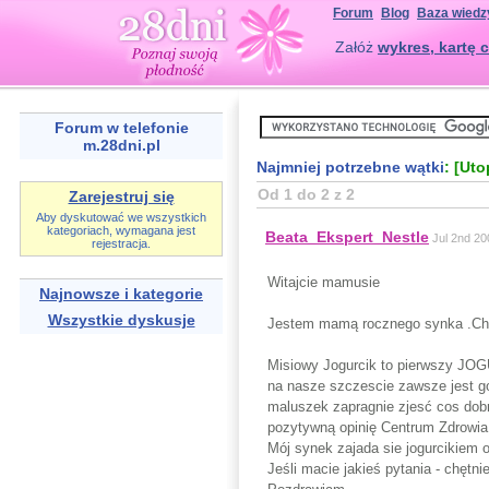
Forum
Blog
Baza wiedz
Załóż
wykres, kartę c
Forum w telefonie
m.28dni.pl
Najmniej potrzebne wątki
: [Ut
Od 1 do 2 z 2
Zarejestruj się
Aby dyskutować we wszystkich
kategoriach, wymagana jest
Beata_Ekspert_Nestle
Jul 2nd 20
rejestracja.
Witajcie mamusie
Najnowsze i kategorie
Wszystkie dyskusje
Jestem mamą rocznego synka .Chci
Misiowy Jogurcik to pierwszy JOG
na nasze szczescie zawsze jest go
maluszek zapragnie zjesć cos dob
pozytywną opinię Centrum Zdrowi
Mój synek zajada sie jogurcikiem o
Jeśli macie jakieś pytania - chętn