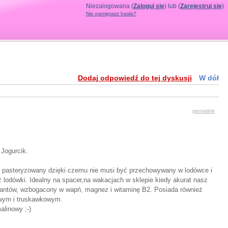
Niezalogowana (
Zaloguj się
) lub (
Zarejestruj się
)
Nie pamiętasz hasła?
Dodaj odpowiedź do tej dyskusji
W dół
permalink
Jogurcik.
t pasteryzowany dzięki czemu nie musi być przechowywany w lodówce i
lodówki. Idealny na spacer,na wakacjach w sklepie kiedy akurat nasz
rwantów, wzbogacony w wapń, magnez i witaminę B2. Posiada również
owym i truskawkowym.
alinowy ;-)