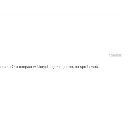
permalink
gurciku.Oto miejsca w których będzie go mozna spróbowac