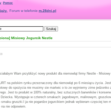
y
Pomoc
iąży.
Forum w telefonie
m.28dni.pl
opiona] Misiowy Jogurcik Nestle
08
ałabym Wam przybliżyć nowy produkt dla niemowląt firmy Nestle - Misiowy 
URT na polskim rynku przeznaczony dla niemowląt po 6 miesiącu życia. Jes
towy do spożycia nie musimy sie martwic o to ze wyjmiemy zime jedzonko z 
rego. Jest to produkt w 100% naturalny, bez sztucznych barwników i konse
a Dziecka. Występuje w czterech smakach: jagodowym, malinowym, gruszk
 smaku gruszki.I ja nie pogardze jogurcikiem jednak wybieram częsciej ten m
ie na nie odpowiem.