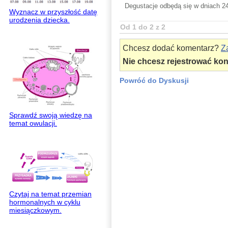
Degustacje odbędą się w dniach 24
Wyznacz w przyszłość datę
urodzenia dziecka.
Od 1 do 2 z 2
Chcesz dodać komentarz?
Za
Nie chcesz rejestrować ko
Powróć do Dyskusji
Sprawdź swoją wiedzę na
temat owulacji.
Czytaj na temat przemian
hormonalnych w cyklu
miesiączkowym.