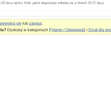
-26 lipca oprócz Kielc gdzie degustacje odbędą się w dniach 25-27 lipca
rejestruj się
lub
zaloguj
.
nta?
Dyskutuj w kategoriach
Pytanie / Odpowiedź
i
Dział dla po