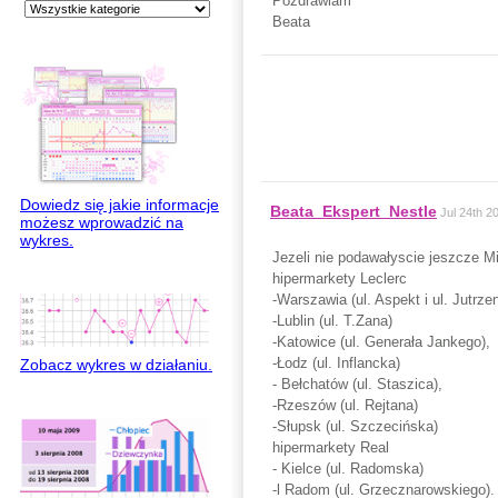
Pozdrawiam
Beata
Dowiedz się jakie informacje
Beata_Ekspert_Nestle
Jul 24th 2
możesz wprowadzić na
wykres.
Jezeli nie podawałyscie jeszcze 
hipermarkety Leclerc
-Warszawia (ul. Aspekt i ul. Jutrzen
-Lublin (ul. T.Zana)
-Katowice (ul. Generała Jankego),
-Łodz (ul. Inflancka)
Zobacz wykres w działaniu.
- Bełchatów (ul. Staszica),
-Rzeszów (ul. Rejtana)
-Słupsk (ul. Szczecińska)
hipermarkety Real
- Kielce (ul. Radomska)
-l Radom (ul. Grzecznarowskiego).