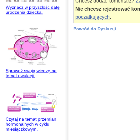
Chcesz dodać komentarz?
Za
Wyznacz w przyszłość datę
Nie chcesz rejestrować ko
urodzenia dziecka.
początkujących
.
Powróć do Dyskusji
Sprawdź swoją wiedzę na
temat owulacji.
Czytaj na temat przemian
hormonalnych w cyklu
miesiączkowym.