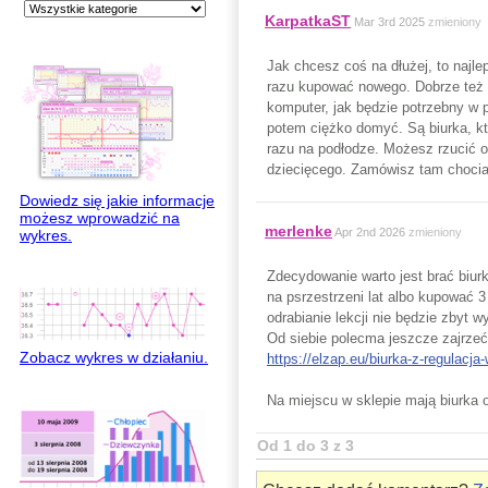
KarpatkaST
Mar 3rd 2025
zmieniony
Jak chcesz coś na dłużej, to najlep
razu kupować nowego. Dobrze też z
komputer, jak będzie potrzebny w p
potem ciężko domyć. Są biurka, któ
razu na podłodze. Możesz rzucić o
dziecięcego. Zamówisz tam choci
Dowiedz się jakie informacje
możesz wprowadzić na
merlenke
Apr 2nd 2026
zmieniony
wykres.
Zdecydowanie warto jest brać biur
na psrzestrzeni lat albo kupować 3
odrabianie lekcji nie będzie zbyt 
Od siebie polecma jeszcze zajrzeć
Zobacz wykres w działaniu.
https://elzap.eu/biurka-z-regulacj
Na miejscu w sklepie mają biurka 
Od 1 do 3 z 3