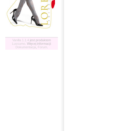
Vanilla 1.1.4
jest produktem
Lussumo
. Więcej informacji:
Dokumentacja
,
Forum
.