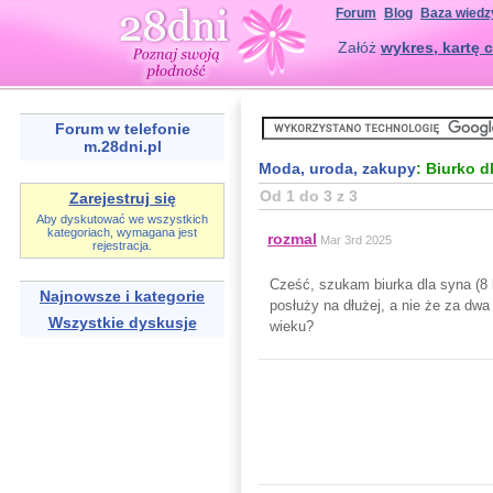
Forum
Blog
Baza wiedz
Załóż
wykres, kartę c
Forum w telefonie
m.28dni.pl
Moda, uroda, zakupy
: Biurko d
Od 1 do 3 z 3
Zarejestruj się
Aby dyskutować we wszystkich
kategoriach, wymagana jest
rozmal
Mar 3rd 2025
rejestracja.
Cześć, szukam biurka dla syna (8 l
Najnowsze i kategorie
posłuży na dłużej, a nie że za dw
Wszystkie dyskusje
wieku?