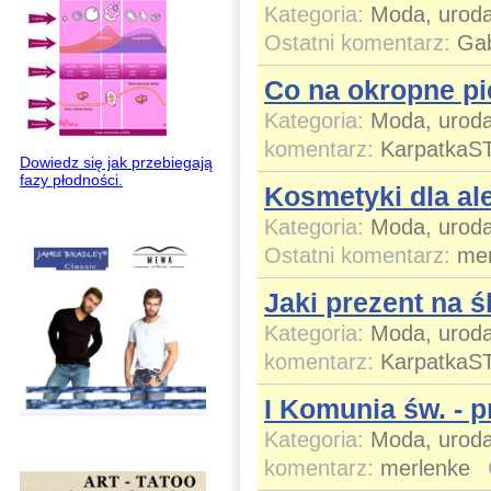
Kategoria:
Moda, uroda
Ostatni komentarz:
Gab
Co na okropne pi
Kategoria:
Moda, uroda
komentarz:
KarpatkaS
Dowiedz się jak przebiegają
fazy płodności.
Kosmetyki dla al
Kategoria:
Moda, uroda
Ostatni komentarz:
mer
Jaki prezent na 
Kategoria:
Moda, uroda
komentarz:
KarpatkaS
I Komunia św. - p
Kategoria:
Moda, uroda
komentarz:
merlenke