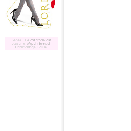
Vanilla 1.1.4
jest produktem
Lussumo
. Więcej informacji:
Dokumentacja
,
Forum
.