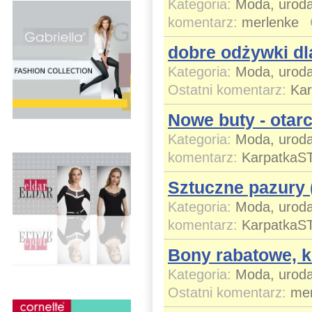
Kategoria:
Moda, uroda
komentarz:
merlenke
dobre odżywki dl
Kategoria:
Moda, uroda
Ostatni komentarz:
Ka
Nowe buty - otarci
Kategoria:
Moda, uroda
komentarz:
KarpatkaS
Sztuczne pazury (
Kategoria:
Moda, uroda
komentarz:
KarpatkaS
Bony rabatowe, 
Kategoria:
Moda, uroda
Ostatni komentarz:
mer