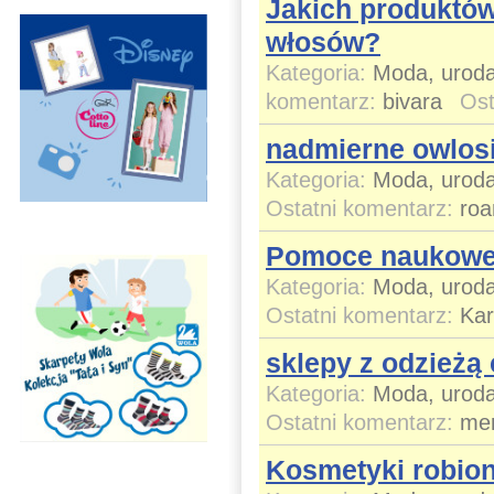
Jakich produktów
włosów?
Kategoria:
Moda, uroda
komentarz:
bivara
Ost
nadmierne owlos
Kategoria:
Moda, uroda
Ostatni komentarz:
roa
Pomoce naukowe 
Kategoria:
Moda, uroda
Ostatni komentarz:
Ka
sklepy z odzieżą
Kategoria:
Moda, uroda
Ostatni komentarz:
mer
Kosmetyki robio