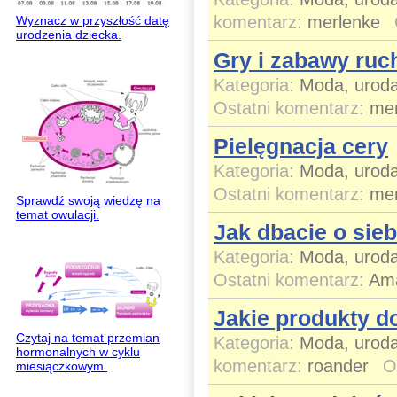
komentarz:
merlenke
Wyznacz w przyszłość datę
urodzenia dziecka.
Gry i zabawy ru
Kategoria:
Moda, uroda
Ostatni komentarz:
mer
Pielęgnacja cery
Kategoria:
Moda, uroda
Ostatni komentarz:
mer
Sprawdź swoją wiedzę na
temat owulacji.
Jak dbacie o sieb
Kategoria:
Moda, uroda
Ostatni komentarz:
Am
Jakie produkty d
Czytaj na temat przemian
Kategoria:
Moda, uroda
hormonalnych w cyklu
komentarz:
roander
O
miesiączkowym.