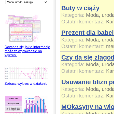
Buty w ciąży
Kategoria:
Moda, uroda
Ostatni komentarz:
Ka
Prezent dla babc
Kategoria:
Moda, uroda
Ostatni komentarz:
mer
Dowiedz się jakie informacje
możesz wprowadzić na
wykres.
Czy da się złago
Kategoria:
Moda, uroda
Ostatni komentarz:
Ka
Usuwanie blizn p
Zobacz wykres w działaniu.
Kategoria:
Moda, uroda
Ostatni komentarz:
Ka
MOkasyny na wio
Kategoria:
Moda, uroda