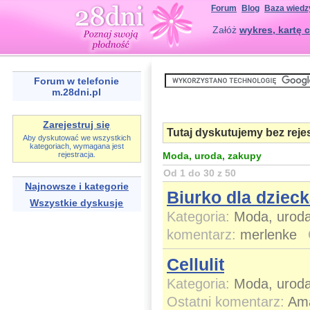
Forum
Blog
Baza wiedz
Załóż
wykres, kartę c
Forum w telefonie
m.28dni.pl
Zarejestruj się
Tutaj dyskutujemy bez rejes
Aby dyskutować we wszystkich
kategoriach, wymagana jest
rejestracja.
Moda, uroda, zakupy
Od 1 do 30 z 50
Najnowsze i kategorie
Biurko dla dziec
Wszystkie dyskusje
Kategoria:
Moda, uroda
komentarz:
merlenke
Cellulit
Kategoria:
Moda, uroda
Ostatni komentarz:
Am