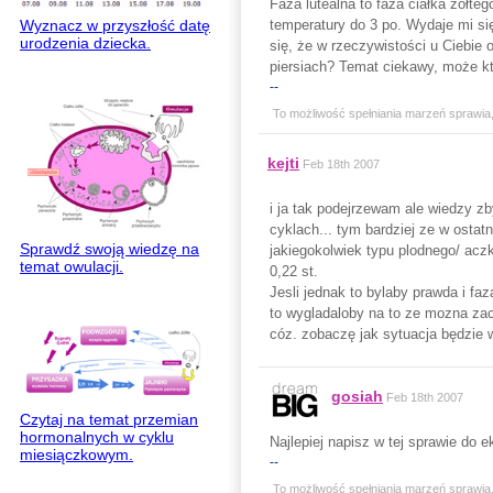
Faza lutealna to faza ciałka żółte
temperatury do 3 po. Wydaje mi s
Wyznacz w przyszłość datę
urodzenia dziecka.
się, że w rzeczywistości u Ciebie
piersiach? Temat ciekawy, może k
--
To możliwość spełniania marzeń sprawia,ż
kejti
Feb 18th 2007
i ja tak podejrzewam ale wiedzy z
cyklach... tym bardziej ze w osta
Sprawdź swoją wiedzę na
jakiegokolwiek typu plodnego/ acz
temat owulacji.
0,22 st.
Jesli jednak to bylaby prawda i fa
to wygladaloby na to ze mozna zac
cóz. zobaczę jak sytuacja będzie
gosiah
Feb 18th 2007
Czytaj na temat przemian
hormonalnych w cyklu
Najlepiej napisz w tej sprawie do 
miesiączkowym.
--
To możliwość spełniania marzeń sprawia,ż