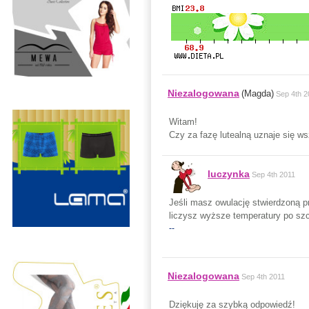
Niezalogowana
(Magda)
Sep 4th 2
Witam!
Czy za fazę lutealną uznaje się ws
luczynka
Sep 4th 2011
Jeśli masz owulację stwierdzoną p
liczysz wyższe temperatury po szc
--
Niezalogowana
Sep 4th 2011
Dziękuję za szybką odpowiedź!