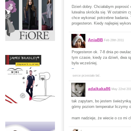
Dzień dobry. Chciałabym poprosi
lutealna skróciła się. W ostatnim 
chce wykonać potrzebne badania. T
progesteron. Kiedy najlepiej wyko
AniaBB
Feb 28th 2011
Progesteron ok. 7-8 dnia po owula
tym czasie, kiedy za dziwń, dwa s
była wcześniej.
--
serce przestało bić.
adaikaka86
May 22nd 20
tak zapytam, bo jestem świeżynk
górny poziom temperatur liczymy o
mam nadzieje, że wiecie o co mi 