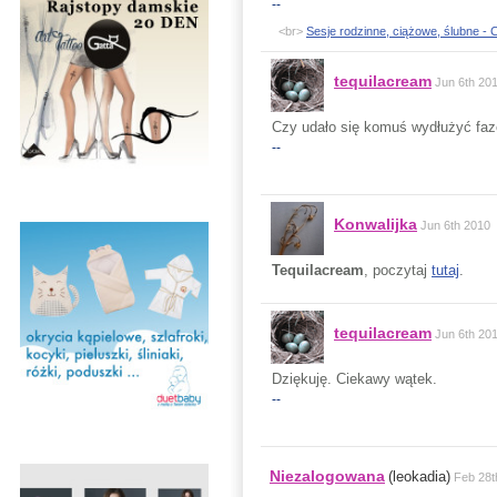
--
<br>
Sesje rodzinne, ciążowe, ślubne -
tequilacream
Jun 6th 20
Czy udało się komuś wydłużyć faz
--
Konwalijka
Jun 6th 2010
Tequilacream
, poczytaj
tutaj
.
tequilacream
Jun 6th 20
Dziękuję. Ciekawy wątek.
--
Niezalogowana
(leokadia)
Feb 28t