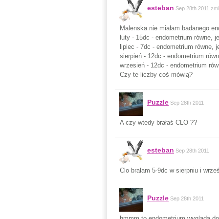
esteban
Sep 28th 2011
zmi
Malenska nie miałam badanego endo
luty - 15dc - endometrium równe, 
lipiec - 7dc - endometrium równe,
sierpień - 12dc - endometrium rów
wrzesień - 12dc - endometrium ró
Czy te liczby coś mówią?
Puzzle
Sep 28th 2011
A czy wtedy brałaś CLO ??
esteban
Sep 28th 2011
Clo brałam 5-9dc w sierpniu i wrześ
Puzzle
Sep 28th 2011
hmmm to endometrium wygląda dość 