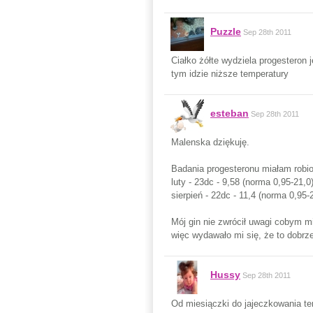
Puzzle
Sep 28th 2011
Ciałko żółte wydziela progesteron j
tym idzie niższe temperatury
esteban
Sep 28th 2011
Malenska dziękuję.
Badania progesteronu miałam robion
luty - 23dc - 9,58 (norma 0,95-21,0
sierpień - 22dc - 11,4 (norma 0,95-
Mój gin nie zwrócił uwagi cobym m
więc wydawało mi się, że to dobrz
Hussy
Sep 28th 2011
Od miesiączki do jajeczkowania tem