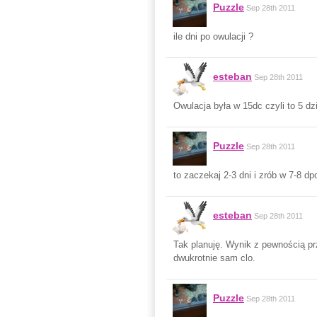
Puzzle
Sep 28th 2011
ile dni po owulacji ?
esteban
Sep 28th 2011
Owulacja była w 15dc czyli to 5 dz
Puzzle
Sep 28th 2011
to zaczekaj 2-3 dni i zrób w 7-8 dp
esteban
Sep 28th 2011
Tak planuję. Wynik z pewnością prz
dwukrotnie sam clo.
Puzzle
Sep 28th 2011