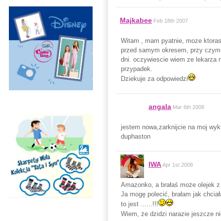
Majkabee
Feb 18th 2007
Witam , mam pyatnie, moze ktoras 
przed samym okresem, przy czym s
dni. oczywiescie wiem ze lekarza 
przypadek.
Dziekuje za odpowiedzi
angala
Mar 6th 2008
jestem nowa,zarknijcie na moj wykr
duphaston
IWA
Apr 1st 2008
Amazonko, a brałaś może olejek z 
Ja mogę polecić, brałam jak chcia
to jest ......!!!
Wiem, że dzidzi narazie jeszcze n