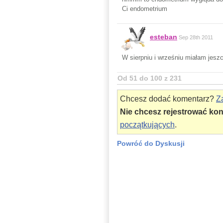
Ci endometrium
esteban
Sep 28th 2011
W sierpniu i wrześniu miałam jesz
Od 51 do 100 z 231
Chcesz dodać komentarz?
Za
Nie chcesz rejestrować ko
początkujących
.
Powróć do Dyskusji