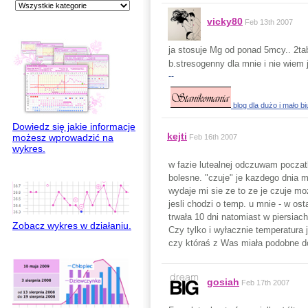
vicky80
Feb 13th 2007
ja stosuje Mg od ponad 5mcy.. 2tab
b.stresogenny dla mnie i nie wiem 
--
blog dla dużo i mało b
Dowiedz się jakie informacje
kejti
możesz wprowadzić na
Feb 16th 2007
wykres.
w fazie lutealnej odczuwam poczatk
bolesne. "czuje" je kazdego dnia m
wydaje mi sie ze to ze je czuje moz
jesli chodzi o temp. u mnie - w o
trwała 10 dni natomiast w piersi
Zobacz wykres w działaniu.
Czy tylko i wyłacznie temperatura 
czy któraś z Was miała podobne do
gosiah
Feb 17th 2007