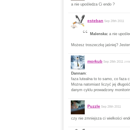
a nie upośledza Ci endo ?
esteban
Sep 28th 2011
Malenska:
a nie upośle
Możesz troszeczkę jaśniej? Jeste
morkub
Sep 28th 2011
zmi
Dannam
:
faza lutealna to to samo, co faza ci
Można natomiast liczyć jej długość
danym cyklu prowadzony monitoring
Puzzle
Sep 28th 2011
czy nie zmniejsza ci wielkości en