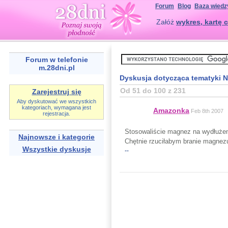
Forum
Blog
Baza wiedz
Załóż
wykres, kartę c
Forum w telefonie
m.28dni.pl
Dyskusja dotycząca tematyki 
Od 51 do 100 z 231
Zarejestruj się
Aby dyskutować we wszystkich
kategoriach, wymagana jest
Amazonka
Feb 8th 2007
rejestracja.
Stosowaliście magnez na wydłużen
Najnowsze i kategorie
Chętnie rzuciłabym branie magnezu
Wszystkie dyskusje
--