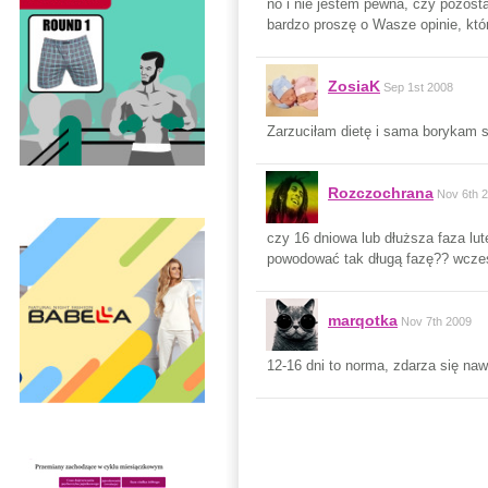
no i nie jestem pewna, czy pozost
bardzo proszę o Wasze opinie, kt
ZosiaK
Sep 1st 2008
Zarzuciłam dietę i sama borykam si
Rozczochrana
Nov 6th 
czy 16 dniowa lub dłuższa faza lu
powodować tak długą fazę?? wcześ
marqotka
Nov 7th 2009
12-16 dni to norma, zdarza się naw