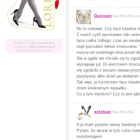
Dannam
Sep 28th 2011
zm
No to ciekawe. Czy faza lutealna t
Z moich cykli wysnuwam taki wnios
faza ciałka żółtego: czas po owula
Vanilla 1.1.4
jest produktem
stąd poczułam lekkie zmieszanie. 
Lussumo
. Więcej informacji:
Dokumentacja
,
Forum
.
można od ostatniego dnia przed ok
Ale w ogóle nie chciało się to zgo
występuje już 16 wieczorem trzeci
się zgodziło z testami owulacyjnym
pozytywny albo dzień po dodatnim 
Tak więc ja rozróżniam faze lutealn
moim konkretnym wypadku.
Co o tym myślicie? Czy tu jest ja
esteban
Sep 28th 2011
A ja mam pytanie natury bardziej m
Pytam, bo akurat w tym cyklu mam 
monitoringiem.