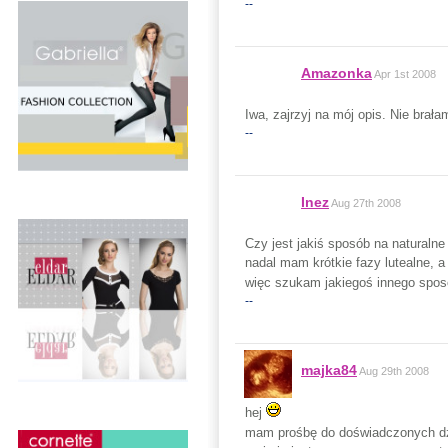
--
Amazonka
Apr 1st 2008
Iwa, zajrzyj na mój opis. Nie brał
--
Inez
Aug 27th 2008
Czy jest jakiś sposób na naturalne 
nadal mam krótkie fazy lutealne, a
więc szukam jakiegoś innego spo
--
majka84
Aug 29th 2008
hej
mam prośbę do doświadczonych dzi