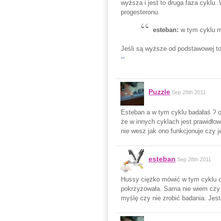
wyższa i jest to druga faza cyklu
progesteronu.
esteban:
w tym cyklu m
Jeśli są wyższe od podstawowej to
--
Puzzle
Sep 28th 2011
Esteban a w tym cyklu badałaś ? o
że w innych cyklach jest prawidło
nie wesz jak ono funkcjonuje czy j
esteban
Sep 28th 2011
Hussy ciężko mówić w tym cyklu o 
pokrzyżowała. Sama nie wiem czy t
myślę czy nie zrobić badania. Jes