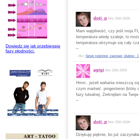
doti_p
Nov 25th 2009
Mam wątpliwość, czy jeśli moja FL 
temperatura wtedy szaleje, to moż
temperatura utrzymuje się cały cz
Dowiedz się jak przebiegają
--
fazy płodności.
<br>
Sesje rodzinne, ciążowe, ślubne -
agigi
Nov 25th 2009
Hmm.. jeżeli wahania mieszczą się 
czym martwić. progesteron (który d
fazy lutealnej. Zerknęłam na Twoje 
--
doti_p
Nov 25th 2009
Dziękuję pięknie, bo już zaczynała