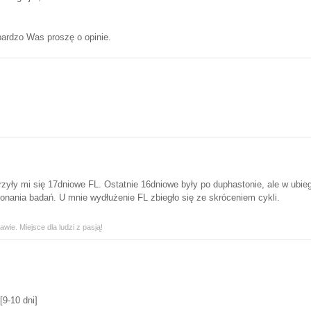
bardzo Was proszę o opinie.
rzyły mi się 17dniowe FL. Ostatnie 16dniowe były po duphastonie, ale w ubi
konania badań. U mnie wydłużenie FL zbiegło się ze skróceniem cykli.
wie. Miejsce dla ludzi z pasją!
[9-10 dni]