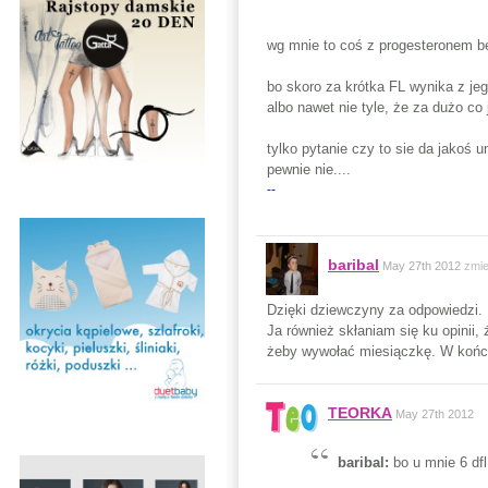
wg mnie to coś z progesteronem b
bo skoro za krótka FL wynika z je
albo nawet nie tyle, że za dużo co
tylko pytanie czy to sie da jakoś
pewnie nie....
--
baribal
May 27th 2012
zmie
Dzięki dziewczyny za odpowiedzi.
Ja również skłaniam się ku opinii,
żeby wywołać miesiączkę. W końcu d
TEORKA
May 27th 2012
baribal:
bo u mnie 6 df