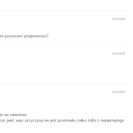
permalink
okim poziomem progesteronu?
permalink
permalink
e nie odwrotnie.
k pękł, więc przyczyną nie jest przetrwałe ciałko żółte z niepękniętego