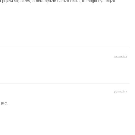
i pojawi się okres, a beta będzie bardzo niska, to mogła być ciąża
permalink
permalink
 USG.