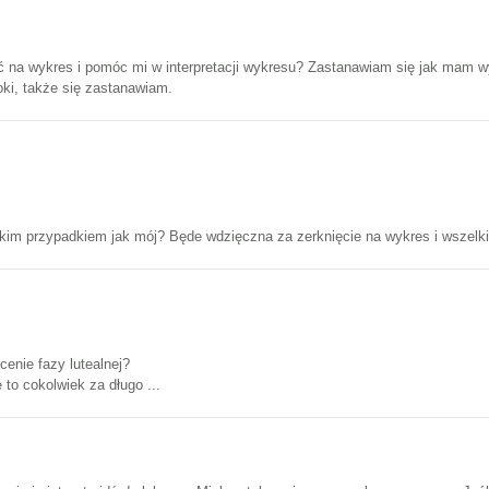
na wykres i pomóc mi w interpretacji wykresu? Zastanawiam się jak mam wyz
oki, także się zastanawiam.
akim przypadkiem jak mój? Będe wdzięczna za zerknięcie na wykres i wszelki
enie fazy lutealnej?
e to cokolwiek za długo ...