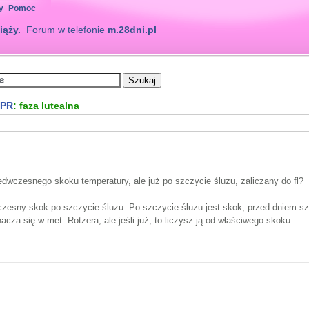
y
Pomoc
iąży.
Forum w telefonie
m.28dni.pl
NPR
: faza lutealna
edwczesnego skoku temperatury, ale już po szczycie śluzu, zaliczany do fl?
czesny skok po szczycie śluzu. Po szczycie śluzu jest skok, przed dniem 
acza się w met. Rotzera, ale jeśli już, to liczysz ją od właściwego skoku.