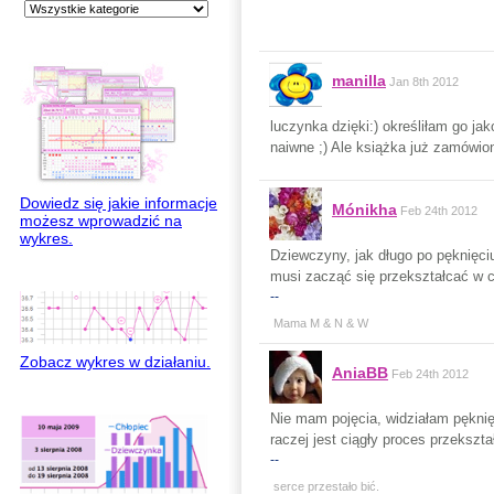
manilla
Jan 8th 2012
luczynka dzięki:) określiłam go j
naiwne ;) Ale książka już zamówion
Dowiedz się jakie informacje
Mónikha
Feb 24th 2012
możesz wprowadzić na
wykres.
Dziewczyny, jak długo po pęknięci
musi zacząć się przekształcać w ci
--
Mama M & N & W
Zobacz wykres w działaniu.
AniaBB
Feb 24th 2012
Nie mam pojęcia, widziałam pęknięt
raczej jest ciągły proces przekszta
--
serce przestało bić.