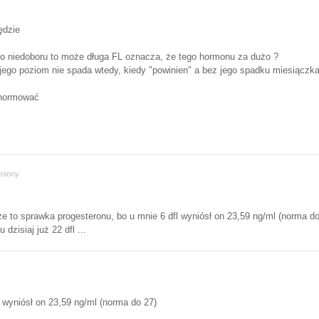
ędzie
go niedoboru to może długa FL oznacza, że tego hormonu za dużo ?
 jego poziom nie spada wtedy, kiedy "powinien" a bez jego spadku miesiączka 
 unormować
niony
 że to sprawka progesteronu, bo u mnie 6 dfl wyniósł on 23,59 ng/ml (norma 
zisiaj już 22 dfl ...
l wyniósł on 23,59 ng/ml (norma do 27)