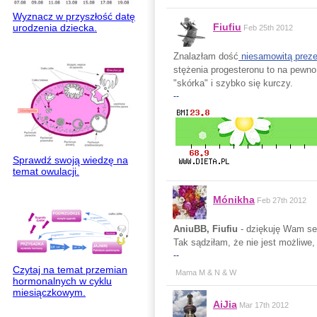
Wyznacz w przyszłość datę
Fiufiu
urodzenia dziecka.
Feb 25th 2012
Znalazłam dość
niesamowitą preze
stężenia progesteronu to na pewno 
"skórka" i szybko się kurczy.
--
Sprawdź swoją wiedzę na
temat owulacji.
Mónikha
Feb 27th 2012
AniuBB, Fiufiu
- dziękuję Wam se
Tak sądziłam, że nie jest możliwe
--
Czytaj na temat przemian
Mama M & N & W
hormonalnych w cyklu
miesiączkowym.
AiJia
Mar 17th 2012