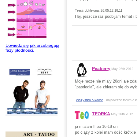
Treść doklejona: 26.05.12 18:11
Hej, jeszcze raz podbijam temat i 
Dowiedz się jak przebiegają
fazy płodności.
Peaberry
May 26th 2012
Moje może nie miały 20dni ale zda
"patologia", ale zbieram się do wy
--
Wszystko o kawie
- najnowsze forum o ka
TEORKA
May 26th 2012
ja miałam fl po 16-18 dni
po ciąży z kolei mam dość krótkie 