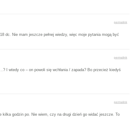
permalink
w 18 dc. Nie mam jeszcze pełnej wiedzy, więc moje pytania mogą być
permalink
.? I wtedy co – on powoli się wchłania / zapada? Bo przecież kiedyś
permalink
e kilka godzin po. Nie wiem, czy na drugi dzień go widać jeszcze. To