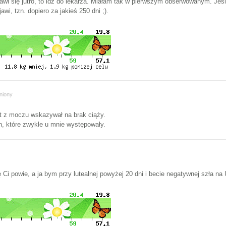
jawi się jutro, to idź do lekarza. Miałam tak w pierwszym obserwowanym. Jeśl
wi, tzn. dopiero za jakieś 250 dni ;).
niony
est z moczu wskazywał na brak ciąży.
, które zwykle u mnie występowały.
 Ci powie, a ja bym przy lutealnej powyżej 20 dni i becie negatywnej szła na