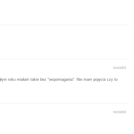
permalink
egłym roku miałam takie bez "wspomagania". Nie mam pojęcia czy to
permalink