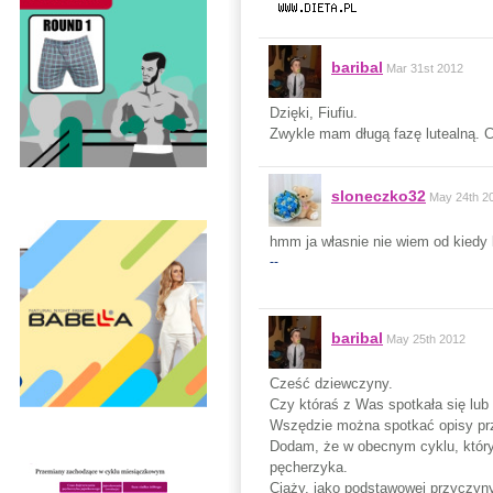
baribal
Mar 31st 2012
Dzięki, Fiufiu.
Zwykle mam długą fazę lutealną. 
sloneczko32
May 24th 2
hmm ja własnie nie wiem od kiedy l
--
baribal
May 25th 2012
Cześć dziewczyny.
Czy któraś z Was spotkała się lub 
Wszędzie można spotkać opisy przy
Dodam, że w obecnym cyklu, który l
pęcherzyka.
Ciąży, jako podstawowej przyczyny 