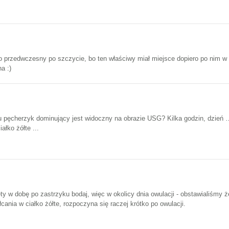
ako przedwczesny po szczycie, bo ten właściwy miał miejsce dopiero po nim 
a :)
u pęcherzyk dominujący jest widoczny na obrazie USG? Kilka godzin, dzień …
ałko żółte ...
y w dobę po zastrzyku bodaj, więc w okolicy dnia owulacji - obstawialiśmy ż
łcania w ciałko żółte, rozpoczyna się raczej krótko po owulacji.