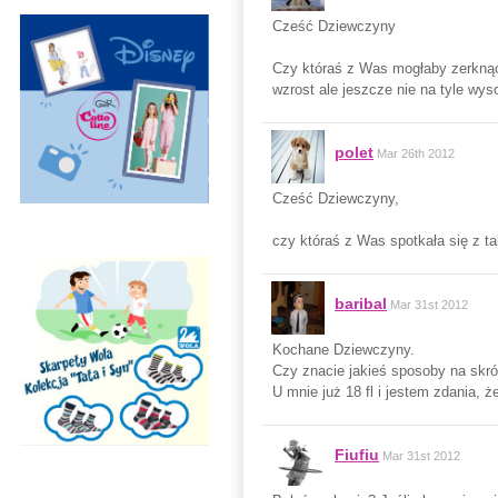
Cześć Dziewczyny
Czy któraś z Was mogłaby zerknąć 
wzrost ale jeszcze nie na tyle wys
polet
Mar 26th 2012
Cześć Dziewczyny,
czy któraś z Was spotkała się z t
baribal
Mar 31st 2012
Kochane Dziewczyny.
Czy znacie jakieś sposoby na skróc
U mnie już 18 fl i jestem zdania, ż
Fiufiu
Mar 31st 2012