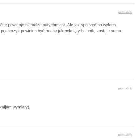
permalink
 żółte powstaje niemalże natychmiast. Ale jak spojrzeć na wykres
y pęcherzyk powinien być trochę jak pęknięty balonik, zostaje sama
permalink
pomijam wymiary).
permalink