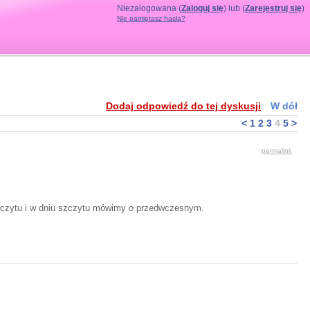
Niezalogowana (
Zaloguj się
) lub (
Zarejestruj się
)
Nie pamiętasz hasła?
Dodaj odpowiedź do tej dyskusji
W dół
<
1
2
3
4
5
>
permalink
szczytu i w dniu szczytu mówimy o przedwczesnym.