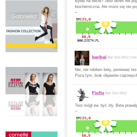
Byłaś na becie? Jeśli okres nie po
biochemiczna. Ale może się nie poja
--
baribal
Mar 31st 2012
zmie
Nie, nie robiłam bety, ponieważ t
Poza tym, brak objawów ciążowych
Fiufiu
Mar 31st 2012
Test mógł ew. być zły. Beta prawdę
--