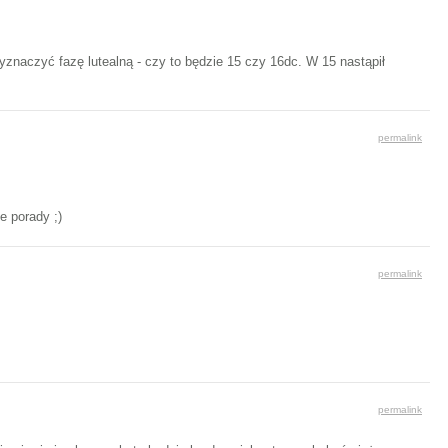
naczyć fazę lutealną - czy to będzie 15 czy 16dc. W 15 nastąpił
permalink
e porady ;)
permalink
permalink