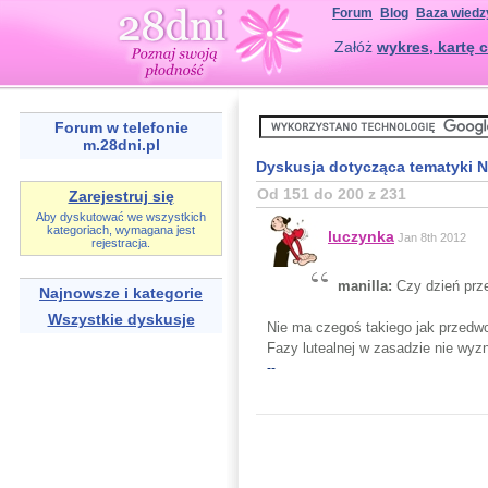
Forum
Blog
Baza wiedz
Załóż
wykres, kartę c
Forum w telefonie
m.28dni.pl
Dyskusja dotycząca tematyki 
Od 151 do 200 z 231
Zarejestruj się
Aby dyskutować we wszystkich
kategoriach, wymagana jest
luczynka
Jan 8th 2012
rejestracja.
manilla:
Czy dzień prz
Najnowsze i kategorie
Wszystkie dyskusje
Nie ma czegoś takiego jak przedw
Fazy lutealnej w zasadzie nie wyzn
--