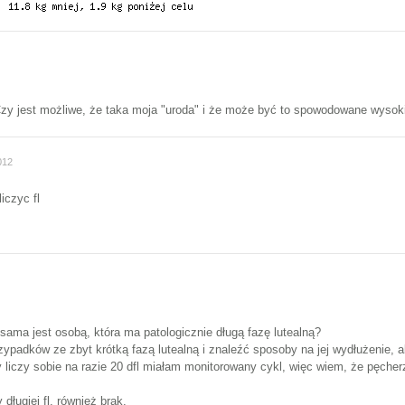
Czy jest możliwe, że taka moja "uroda" i że może być to spowodowane wys
012
iczyc fl
sama jest osobą, która ma patologicznie długą fazę lutealną?
padków ze zbyt krótką fazą lutealną i znaleźć sposoby na jej wydłużenie, al
iczy sobie na razie 20 dfl miałam monitorowany cykl, więc wiem, że pęcherzy
długiej fl, również brak.