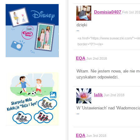
Domisia0407
Feb 1st 20
dzięki
--
<a href="https://www.suwaczki.com/"><i
border="0"/></a>
EQA
Jun 2nd 2018
Witam. Nie jestem nowa, ale nie m
uzyskałam odpowiedzi.
lalik
Jun 2nd 2018
W 'Ustawieniach' nad 'Wiadomosci
--
EQA
Jun 3rd 2018