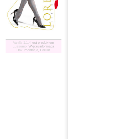
Vanilla 1.1.4
jest produktem
Lussumo
. Więcej informacji:
Dokumentacja
,
Forum
.