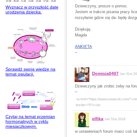
Dziewczyny, prosze o pomoc.
Wyznacz w przyszłość datę
Jestem w trakcie pisania pracy lic
urodzenia dziecka.
rozsyłanie gdzie się da- będę doz
Dziękuję,
Magda
ANKIETA
--
Sprawdź swoją wiedzę na
Domisia0407
temat owulacji.
Jan 31st 2
Dziewczyny jak zrobic żeby na fo
--
<a href="https://www.suwaczki.com/"><i
border="0"/></a>
Czytaj na temat przemian
elfika
Jan 31st 2018
hormonalnych w cyklu
miesiączkowym.
w ustawieniach forum masz coś tak