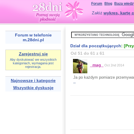
Forum
Blog
Baza wiedz
Załóż
wykres, kartę c
Forum w telefonie
m.28dni.pl
Dział dla początkujących
: [Prz
Od 51 do 61 z 61
Zarejestruj się
Aby dyskutować we wszystkich
kategoriach, wymagana jest
_mag_
Oct 2nd 2014
rejestracja.
Ja po każdym pomiarze przemywał
Najnowsze i kategorie
--
Wszystkie dyskusje