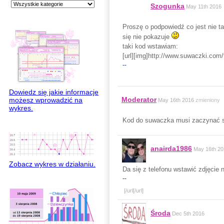
Szogunka
May 11th 2016
Proszę o podpowiedź co jest nie t
się nie pokazuje
taki kod wstawiam:
[url][img]http://www.suwaczki.com/t
--
Dowiedz się jakie informacje
Moderator
możesz wprowadzić na
May 16th 2016
zmieniony
wykres.
Kod do suwaczka musi zaczynać się
anairda1986
May 16th 20
Zobacz wykres w działaniu.
Da się z telefonu wstawić zdjęcie
--
[/url
[/url]
Środa
Dec 5th 2016