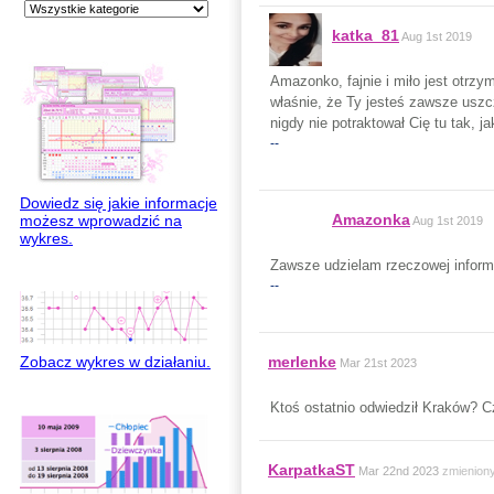
katka_81
Aug 1st 2019
Amazonko, fajnie i miło jest otrzy
właśnie, że Ty jesteś zawsze uszc
nigdy nie potraktował Cię tu tak, 
--
Dowiedz się jakie informacje
Amazonka
możesz wprowadzić na
Aug 1st 2019
wykres.
Zawsze udzielam rzeczowej informa
--
merlenke
Zobacz wykres w działaniu.
Mar 21st 2023
Ktoś ostatnio odwiedził Kraków? C
KarpatkaST
Mar 22nd 2023
zmienion