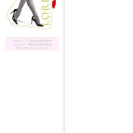
Vanilla 1.1.4
jest produktem
Lussumo
. Więcej informacji:
Dokumentacja
,
Forum
.