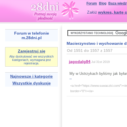
Forum
Blog
Baza wiedz
Załóż
wykres, kartę c
Forum w telefonie
m.28dni.pl
Macierzynstwo i wychowanie d
Od 1551 do 1557 z 1557
Zarejestruj się
Aby dyskutować we wszystkich
kategoriach, wymagana jest
jagodalg84
Jul 31st 2019
rejestracja.
My w Ustrzykach byliśmy jak byłam
Najnowsze i kategorie
--
Wszystkie dyskusje
<a href="https://www.suwaczki.com/"><i
border="0"/></a>