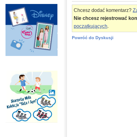
Chcesz dodać komentarz?
Za
Nie chcesz rejestrować ko
początkujących
.
Powróć do Dyskusji