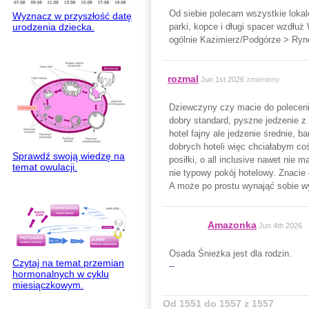
Od siebie polecam wszystkie loka
Wyznacz w przyszłość datę
parki, kopce i długi spacer wzdłuż
urodzenia dziecka.
ogólnie Kazimierz/Podgórze > Ryn
rozmal
Jun 1st 2026
zmieniony
Dziewczyny czy macie do polecenia
dobry standard, pyszne jedzenie z
hotel fajny ale jedzenie średnie,
dobrych hoteli więc chciałabym c
Sprawdź swoją wiedzę na
posiłki, o all inclusive nawet nie
temat owulacji.
nie typowy pokój hotelowy. Znacie 
A może po prostu wynająć sobie 
Amazonka
Jun 4th 2026
Osada Śnieżka jest dla rodzin.
Czytaj na temat przemian
--
hormonalnych w cyklu
miesiączkowym.
Od 1551 do 1557 z 1557