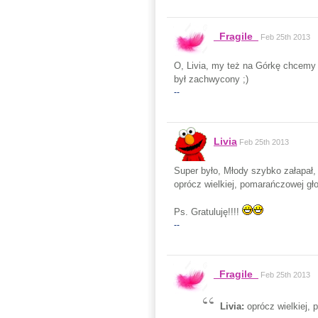
_Fragile_
Feb 25th 2013
O, Livia, my też na Górkę chcemy 
był zachwycony ;)
--
Livia
Feb 25th 2013
Super było, Młody szybko załapał, a
oprócz wielkiej, pomarańczowej gło
Ps. Gratuluję!!!!
--
_Fragile_
Feb 25th 2013
Livia:
oprócz wielkiej, 