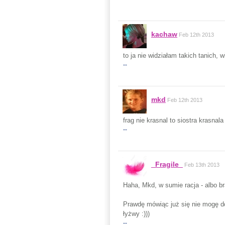
kachaw
Feb 12th 2013
to ja nie widziałam takich tanich
--
mkd
Feb 12th 2013
frag nie krasnal to siostra krasnala
--
_Fragile_
Feb 13th 2013
Haha, Mkd, w sumie racja - albo bra
Prawdę mówiąc już się nie mogę do
łyżwy :)))
--