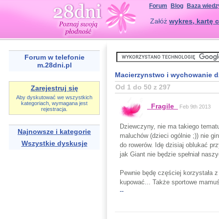
Forum
Blog
Baza wiedz
Załóż
wykres, kartę c
Forum w telefonie
m.28dni.pl
Macierzynstwo i wychowanie d
Od 1 do 50 z 297
Zarejestruj się
Aby dyskutować we wszystkich
kategoriach, wymagana jest
_Fragile_
Feb 9th 2013
rejestracja.
Dziewczyny, nie ma takiego tematu
Najnowsze i kategorie
maluchów (dzieci ogólnie ;)) nie 
Wszystkie dyskusje
do rowerów. Idę dzisiaj oblukać pr
jak Giant nie będzie spełniał nas
Pewnie będę częściej korzystała z 
kupować... Także sportowe mamuś
--