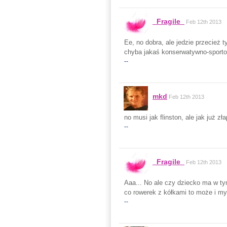
_Fragile_
Feb 12th 2013
Ee, no dobra, ale jedzie przecież
chyba jakaś konserwatywno-sporto
--
mkd
Feb 12th 2013
no musi jak flinston, ale jak już z
--
_Fragile_
Feb 12th 2013
Aaa... No ale czy dziecko ma w ty
co rowerek z kółkami to może i my
--