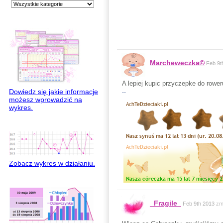
Marcheweczka©
Feb 9t
A lepiej kupic przyczepke do rower
Dowiedz się jakie informacje
--
możesz wprowadzić na
wykres.
Zobacz wykres w działaniu.
_Fragile_
Feb 9th 2013
zm