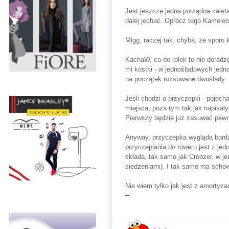
Jest jeszcze jedna porządna zaleta
dalej jechać. Oprócz tego Kamele
Migg, raczej tak, chyba, że sporo 
KachaW, co do rolek to nie doradz
mi kostki - w jednośladowych jedna
na początek rozsuwane dwuślady.
Jeśli chodzi o przyczepki - pojech
miejsca, poza tym tak jak napisały
Pierwszy będzie już zasuwać pewn
Anyway, przyczepka wygląda bardzo 
przyczepiania do roweru jest z jedn
składa, tak samo jak Croozer, w j
siedzeniami). I tak samo ma scho
Nie wiem tylko jak jest z amortyzac
--