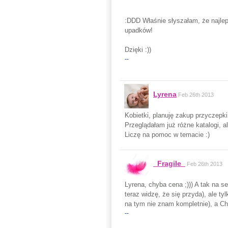
:DDD Właśnie słyszałam, że najlepi
upadków!
Dzięki :))
--
Lyrena
Feb 26th 2013
Kobietki, planuję zakup przyczepki
Przeglądałam już różne katalogi, 
Liczę na pomoc w temacie :)
_Fragile_
Feb 26th 2013
Lyrena, chyba cena ;))) A tak na 
teraz widzę, że się przyda), ale ty
na tym nie znam kompletnie), a Ch
--