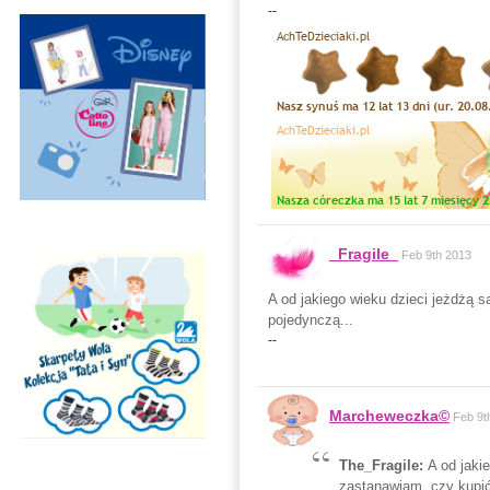
--
_Fragile_
Feb 9th 2013
A od jakiego wieku dzieci jeżdżą 
pojedynczą...
--
Marcheweczka©
Feb 9t
The_Fragile:
A od jaki
zastanawiam, czy kupić