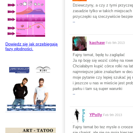
Dziewczyny, a czy z tymi przycze
zasadzie tylko w takich miejscach 
przyczepki są rzeczywiście bezpie
--
kachaw
Feb 9th 2013
Dowiedz się jak przebiegają
fazy płodności.
Fajny temat, będę tu zaglądać
Ja np boję się wozić córkę na row
Chciałabym kupić córce rolki na la
najmniejsze jakie znalazłam w deca
moje pytanie czy lepiej szukać jej
i jeszcze u nas w mieście jest pr
parku i tam są super warunki
--
YPolly
Feb 9th 2013
Fajny temat bo tez mysle o croozer
sie chariot, ale nie na moja kiesze