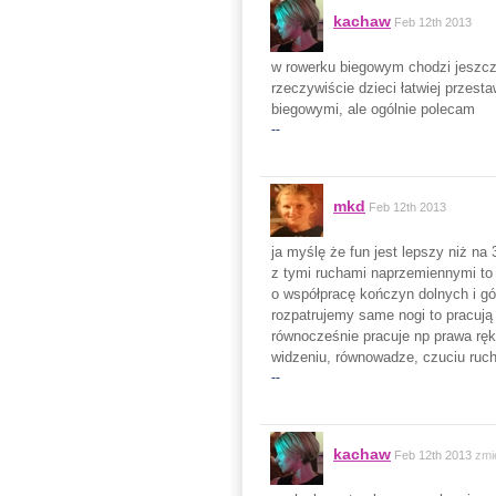
kachaw
Feb 12th 2013
w rowerku biegowym chodzi jeszcze
rzeczywiście dzieci łatwiej przest
biegowymi, ale ogólnie polecam
--
mkd
Feb 12th 2013
ja myślę że fun jest lepszy niż na
z tymi ruchami naprzemiennymi to
o współpracę kończyn dolnych i gór
rozpatrujemy same nogi to pracują
równocześnie pracuje np prawa ręk
widzeniu, równowadze, czuciu ruch
--
kachaw
Feb 12th 2013
zmi