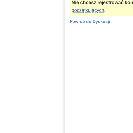
Nie chcesz rejestrować ko
początkujących
.
Powróć do Dyskusji