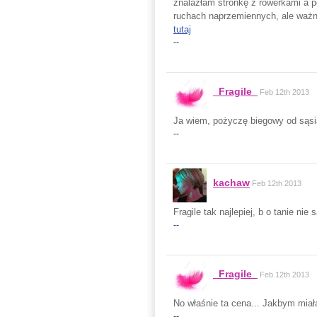
znalazłam stronkę z rowerkami a 
ruchach naprzemiennych, ale ważni
tutaj
--
_Fragile_
Feb 12th 2013
Ja wiem, pożyczę biegowy od sąsi
--
kachaw
Feb 12th 2013
Fragile tak najlepiej, b o tanie nie
--
_Fragile_
Feb 12th 2013
No właśnie ta cena... Jakbym miała
--