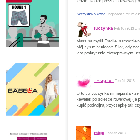
jedzie. Nauka poczucia rówowagi 
--
Wszystko o kawie
- najnowsze forum o ka
luczynka
Feb 9th 2013
zm
Masz na myśli Fragile, samodzieln
Mój syn miał niecałe 5 lat, gdy zac
jest praktycznie równoprawnym uc
--
_Fragile_
Feb 9th 2013
O to co Luczynka mi napisała - że
kawałek po ścieżce rowerowej (ja p
kupić podwójną przyczepkę tak czy
--
migg
Feb 9th 2013