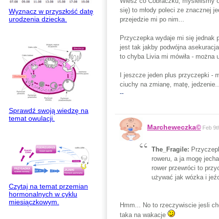
Wiesz co Cobraczku, myśleliśmy o f
się) to młody poleci ze znacznej j
Wyznacz w przyszłość datę
urodzenia dziecka.
przejedzie mi po nim...
Przyczepka wydaje mi się jednak 
jest tak jakby podwójna asekuracja.
to chyba Livia mi mówiła - można u
I jeszcze jeden plus przyczepki -
ciuchy na zmianę, matę, jedzenie..
--
Sprawdź swoją wiedzę na
temat owulacji.
Marcheweczka©
Feb 9t
The_Fragile:
Przyczepk
roweru, a ja mogę jecha
rower przewróci to przy
używać jak wózka i jeźd
Czytaj na temat przemian
hormonalnych w cyklu
miesiączkowym.
Hmm... No to rzeczywiscie jesli 
taka na wakacje