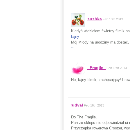
sushka
Feb 13th 2013
Kiedyś widziałam świetny filmik na 
fajny
Mój Młody na urodziny ma dostać,
--
_Fragile_
Feb 13th 2013
No, fajny filmik, zachęcający! I row
--
rudval
Feb 16th 2013
Do The Fragile.
Pan ze sklepu nie odpowiedział ci 
Przyczepka rowerowa Croozer, wpr