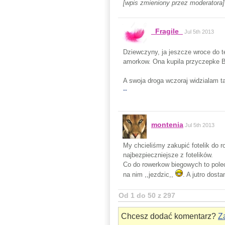
[wpis zmieniony przez moderatora]
_Fragile_
Jul 5th 2013
Dziewczyny, ja jeszcze wroce do 
amorkow. Ona kupila przyczepke B
A swoja droga wczoraj widzialam t
--
montenia
Jul 5th 2013
My chcieliśmy zakupić fotelik do
najbezpieczniejsze z fotelików.
Co do rowerkow biegowych to polec
na nim ,,jezdzic,,
. A jutro dost
Od 1 do 50 z 297
Chcesz dodać komentarz?
Za