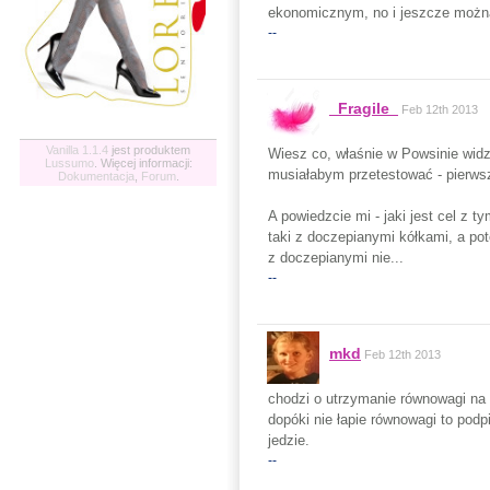
ekonomicznym, no i jeszcze można
--
_Fragile_
Feb 12th 2013
Vanilla 1.1.4
jest produktem
Wiesz co, właśnie w Powsinie widzi
Lussumo
. Więcej informacji:
musiałabym przetestować - pierwsz
Dokumentacja
,
Forum
.
A powiedzcie mi - jaki jest cel z
taki z doczepianymi kółkami, a pot
z doczepianymi nie...
--
mkd
Feb 12th 2013
chodzi o utrzymanie równowagi na 4
dopóki nie łapie równowagi to podp
jedzie.
--