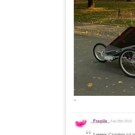
--
_Fragile_
Feb 28th 2013
Lyrena:
Czytałam już t