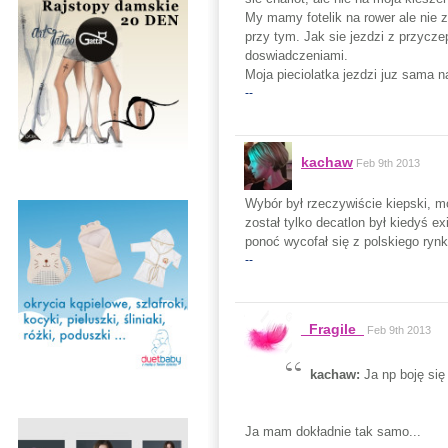
My mamy fotelik na rower ale nie 
przy tym. Jak sie jezdzi z przycz
doswiadczeniami.
Moja pieciolatka jezdzi juz sama 
--
kachaw
Feb 9th 2013
Wybór był rzeczywiście kiepski, 
został tylko decatlon był kiedyś ex
ponoć wycofał się z polskiego ryn
--
_Fragile_
Feb 9th 2013
kachaw:
Ja np boję się
Ja mam dokładnie tak samo...