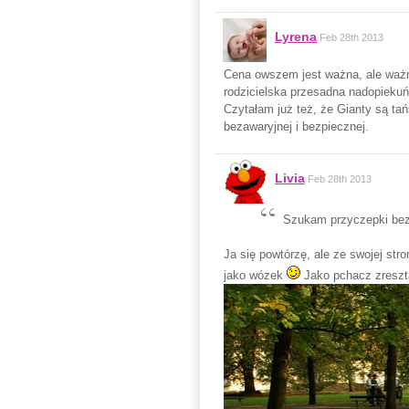
Lyrena
Feb 28th 2013
Cena owszem jest ważna, ale ważne
rodzicielska przesadna nadopiekuń
Czytałam już też, że Gianty są ta
bezawaryjnej i bezpiecznej.
Livia
Feb 28th 2013
Szukam przyczepki beza
Ja się powtórzę, ale ze swojej str
jako wózek
Jako pchacz zreszt