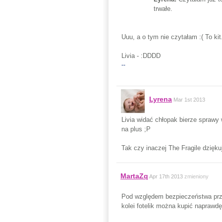
trwałe.
Uuu, a o tym nie czytałam :( To kit.
Livia - :DDDD
--
Lyrena
Mar 1st 2013
Livia widać chłopak bierze sprawy 
na plus ;P
Tak czy inaczej The Fragile dzięku
MartaZq
Apr 17th 2013
zmieniony
Pod względem bezpieczeństwa przy
kolei fotelik można kupić naprawdę