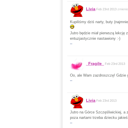
Livia
Feb 23rd 2013
zmieni
Kupiliśmy dziś narty, buty (najmnie
Jutro będzie miał pierwszą lekcję z
entuzjastycznie nastawiony :-)
--
_Fragile_
Feb 23rd 2013
Oo, ale Wam zazdroszczę! Gdzie g
--
Livia
Feb 23rd 2013
Jutro na Górce Szczęśliwickiej, a
poza nartami trzeba dziecku jakieś
--