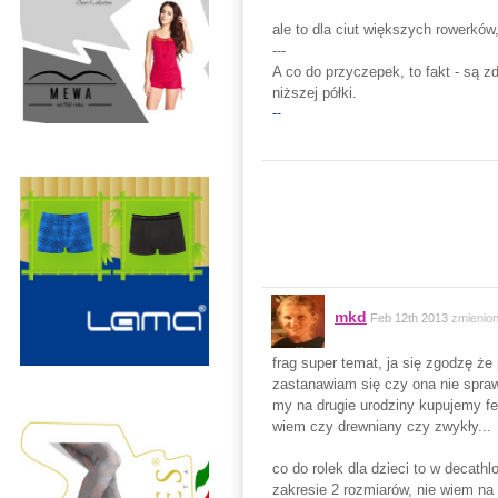
ale to dla ciut większych rowerków,
---
A co do przyczepek, to fakt - są 
niższej półki.
--
mkd
Feb 12th 2013
zmienio
frag super temat, ja się zgodzę ż
zastanawiam się czy ona nie spraw
my na drugie urodziny kupujemy fel
wiem czy drewniany czy zwykły...
co do rolek dla dzieci to w decath
zakresie 2 rozmiarów, nie wiem na 