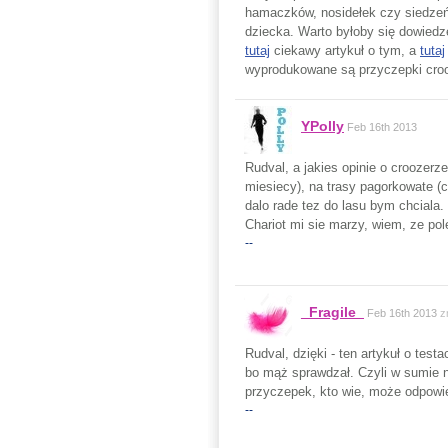
hamaczków, nosidełek czy siedzeń,
dziecka. Warto byłoby się dowiedz
tutaj
ciekawy artykuł o tym, a
tutaj
wyprodukowane są przyczepki cro
YPolly
Feb 16th 2013
Rudval, a jakies opinie o croozer
miesiecy), na trasy pagorkowate (c
dalo rade tez do lasu bym chciala.
Chariot mi sie marzy, wiem, ze po
--
_Fragile_
Feb 16th 2013
z
Rudval, dzięki - ten artykuł o testa
bo mąż sprawdzał. Czyli w sumie n
przyczepek, kto wie, może odpowi
--