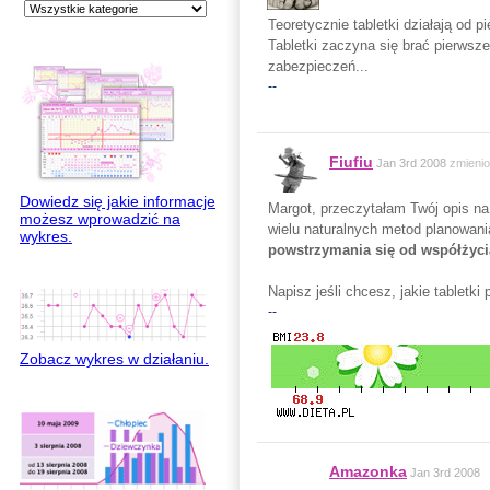
Teoretycznie tabletki działają od 
Tabletki zaczyna się brać pierwsz
zabezpieczeń...
--
Fiufiu
Jan 3rd 2008
zmieni
Dowiedz się jakie informacje
Margot, przeczytałam Twój opis na 
możesz wprowadzić na
wielu naturalnych metod planowania
wykres.
powstrzymania się od współżyci
Napisz jeśli chcesz, jakie tabletki
--
Zobacz wykres w działaniu.
Amazonka
Jan 3rd 2008