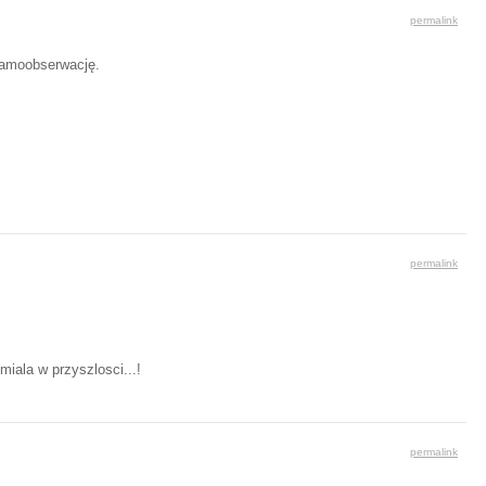
permalink
samoobserwację.
permalink
iala w przyszlosci...!
permalink