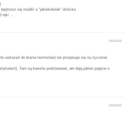
)
będziesz się modlić o "jakiekolwiek" dziecko.
ręki ...
permalink
yło wskazań do brania hormonów) nie przepisuje się na życzenie
artykułach). Tam są kwestie podstawowe, ale dają jakieś pojęcie o
permalink