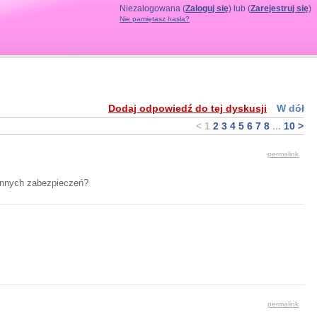
Niezalogowana (
Zaloguj się
) lub (
Zarejestruj się
)
Nie pamiętasz hasła?
Dodaj odpowiedź do tej dyskusji
W dół
<
1
2
3
4
5
6
7
8
...
10
>
permalink
 innych zabezpieczeń?
permalink