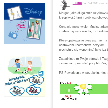
Fiufiu
Jan 3rd 2008
zmieni
Margot, jako długoletnia użytkow
krzepliwość krwi i prób wątrobowyc
Cena nie mówi wiele. Musisz zdawać
znaleźć jej wypowiedzi, może Ama
Które opakowanie bierzesz nie ma
odstawieniu hormonów "odżyłam". O
niechętnie się wspomina) było już 
Zasadniczo to Twoje zdrowie i Twoj
zamierzam pozostać przy NPRze, n
PS Powodzenia w strzelaniu, niest
--