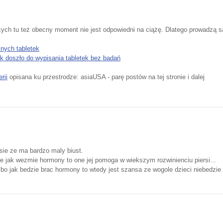
cych tu też obecny moment nie jest odpowiedni na ciążę. Dlatego prowadzą 
nych tabletek
k doszło do wypisania tabletek bez badań
rii
opisana ku przestrodze: asiaUSA - parę postów na tej stronie i dalej
sie ze ma bardzo maly biust.
ze jak wezmie hormony to one jej pomoga w wiekszym rozwinienciu piersi...
o jak bedzie brac hormony to wtedy jest szansa ze wogole dzieci niebedzie m