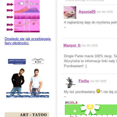
Agunia05
Jan 4th 2008
A najbardziej daje do myślenia jed
--
Dowiedz się jak przebiegają
fazy płodności.
Margot_fi
Jan 5th 2008
Drogie Panie macie 100% rację. Te
Wszytskie te informacje linki rady
Pozdrawiam! :)
Fiufiu
Jan 5th 2008
My też pozdrawiamy
I nie daj s
--