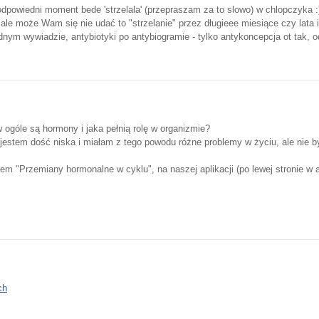
odpowiedni moment bede 'strzelala' (przepraszam za to slowo) w chlopczyka :
e może Wam się nie udać to "strzelanie" przez długieee miesiące czy lata i 
nym wywiadzie, antybiotyki po antybiogramie - tylko antykoncepcja ot tak, od 
ogóle są hormony i jaka pełnią rolę w organizmie?
jestem dość niska i miałam z tego powodu różne problemy w życiu, ale nie b
em "Przemiany hormonalne w cyklu", na naszej aplikacji (po lewej stronie w 
ch