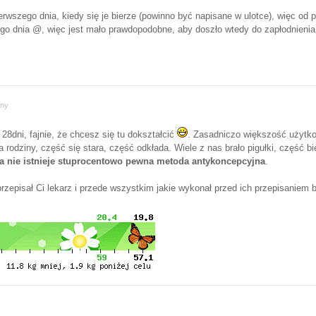
pierwszego dnia, kiedy się je bierze (powinno być napisane w ulotce), więc o
ego dnia @, więc jest mało prawdopodobne, aby doszło wtedy do zapłodnienia
ony
28dni, fajnie, że chcesz się tu dokształcić
. Zasadniczo większość użytko
 rodziny, część się stara, część odkłada. Wiele z nas brało pigułki, część b
a nie istnieje stuprocentowo pewna metoda antykoncepcyjna
.
 przepisał Ci lekarz i przede wszystkim jakie wykonał przed ich przepisaniem 