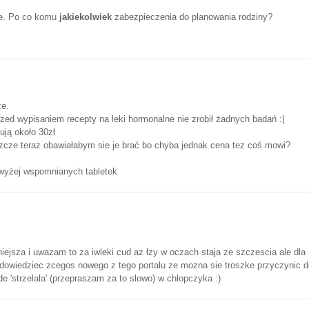
bie. Po co komu
jakiekolwiek
zabezpieczenia do planowania rodziny?
ze.
 przed wypisaniem recepty na leki hormonalne nie zrobił żadnych badań :|
ują około 30zł
eszcze teraz obawiałabym sie je brać bo chyba jednak cena tez coś mowi?
 wyżej wspomnianych tabletek
niejsza i uwazam to za iwleki cud az łzy w oczach staja ze szczescia ale dla
dowiedziec zcegos nowego z tego portalu ze mozna sie troszke przyczynic do 
 'strzelala' (przepraszam za to slowo) w chlopczyka :)