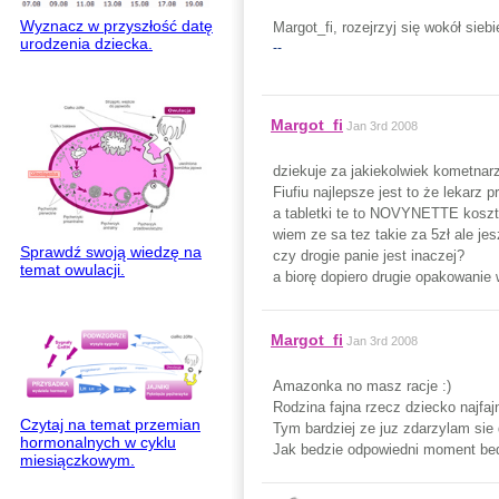
Wyznacz w przyszłość datę
Margot_fi, rozejrzyj się wokół sie
urodzenia dziecka.
--
Margot_fi
Jan 3rd 2008
dziekuje za jakiekolwiek kometnar
Fiufiu najlepsze jest to że lekarz
a tabletki te to NOVYNETTE koszt
wiem ze sa tez takie za 5zł ale j
Sprawdź swoją wiedzę na
czy drogie panie jest inaczej?
temat owulacji.
a biorę dopiero drugie opakowanie
Margot_fi
Jan 3rd 2008
Amazonka no masz racje :)
Rodzina fajna rzecz dziecko najfaj
Czytaj na temat przemian
Tym bardziej ze juz zdarzylam sie 
hormonalnych w cyklu
Jak bedzie odpowiedni moment bede
miesiączkowym.