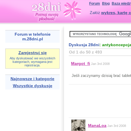
Forum
Blog
Baza wiedz
Załóż
wykres, kartę c
Forum w telefonie
m.28dni.pl
Dyskusja 28dni
: antykoncepcj
Od 1 do 50 z 493
Zarejestruj się
Aby dyskutować we wszystkich
kategoriach, wymagana jest
Margot_fi
Jan 3rd 2008
rejestracja.
Jeśli zaczynamy dzisiaj brać tabl
Najnowsze i kategorie
Wszystkie dyskusje
ManaLoa
Jan 3rd 2008