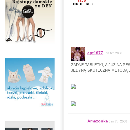
apt1977
Jan 6th 2008
ŻADNE TABLETKI, A JUŻ NA P
JEDYNĄ SKUTECZNĄ METODĄ J
Amazonka
Jan 7th 2008