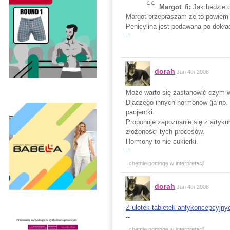
Margot_fi:
Jak bedzie 
Margot przepraszam ze to powiem al
Penicylina jest podawana po dokład
--
dorah
Jan 4th 2008
Może warto się zastanowić czym w 
Dlaczego innych hormonów (ja np. 
pacjentki.
Proponuje zapoznanie się z artykuł
złożoności tych procesów.
Hormony to nie cukierki.
--
chętnie pomogę w interpretacji
dorah
Jan 4th 2008
Z ulotek tabletek antykoncepcyjny
--
chętnie pomogę w interpretacji