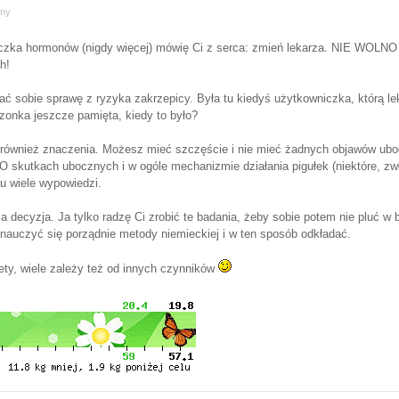
ony
niczka hormonów (nigdy więcej) mówię Ci z serca: zmień lekarza. NIE WOLNO
h!
 sobie sprawę z ryzyka zakrzepicy. Była tu kiedyś użytkowniczka, którą lekar
zonka jeszcze pamięta, kiedy to było?
 również znaczenia. Możesz mieć szczęście i nie mieć żadnych objawów uboc
 skutkach ubocznych i w ogóle mechanizmie działania pigułek (niektóre, zw
tu wiele wypowiedzi.
a decyzja. Ja tylko radzę Ci zrobić te badania, żeby sobie potem nie pluć w 
auczyć się porządnie metody niemieckiej i w ten sposób odkładać.
ety, wiele zależy też od innych czynników