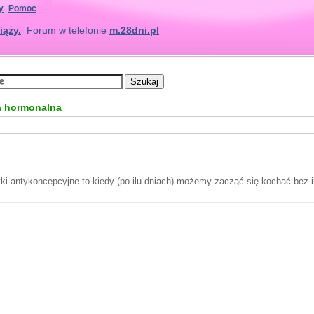
y
Pomoc
iąży.
Forum w telefonie
m.28dni.pl
a hormonalna
etki antykoncepcyjne to kiedy (po ilu dniach) możemy zacząć się kochać bez