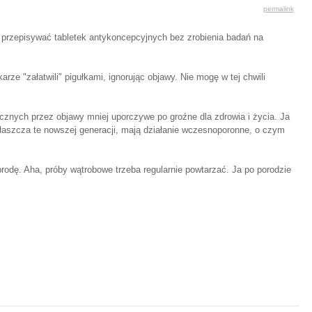
permalink
 przepisywać tabletek antykoncepcyjnych bez zrobienia badań na
ze "załatwili" pigułkami, ignorując objawy. Nie mogę w tej chwili
znych przez objawy mniej uporczywe po groźne dla zdrowia i życia. Ja
łaszcza te nowszej generacji, mają działanie wczesnoporonne, o czym
brodę. Aha, próby wątrobowe trzeba regularnie powtarzać. Ja po porodzie