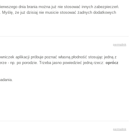
d pierwszego dnia brania można już nie stosować innych zabezpieczeń.
. Myślę, że już dzisiaj nie musicie stosować żadnych dodatkowych
permalink
wniczek aplikacji próbuje poznać własną płodność stosując jedną z
ierze - np. po porodzie. Trzeba jasno powiedzieć jedną rzecz:
oprócz
badania.
permalink