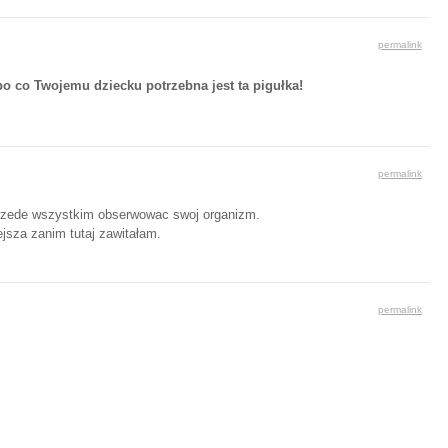
permalink
 po co Twojemu dziecku potrzebna jest ta pigułka!
permalink
a przede wszystkim obserwowac swoj organizm.
ejsza zanim tutaj zawitałam.
permalink