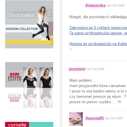
Amazonka
Jan 3rd 2008
Margot, dla pozostałych odkładają
Zakrzepica po 3 cyklach nowoczes
Ta sama użytkowniczka opisuje, ja
Historia tej użytkowniczki na Kafete
--
jenniwoj
Jan 3rd 2008
Mam problem....
mam przyjaciolke ktora zamartwia 
I przez to ona bardzo wierzy w to 
czy harmonet pomoze jej wtym...? b
prosze mi pomoc szybko..... !!!
Agunia05
Jan 3rd 2008