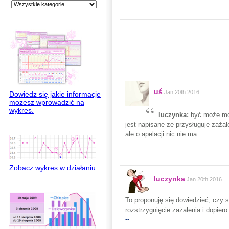
uś
Jan 20th 2016
Dowiedz się jakie informacje
możesz wprowadzić na
wykres.
luczynka:
być może mo
jest napisane ze przysługuje zażale
ale o apelacji nic nie ma
--
Zobacz wykres w działaniu.
luczynka
Jan 20th 2016
To proponuję się dowiedzieć, czy 
rozstrzygnięcie zażalenia i dopiero
--