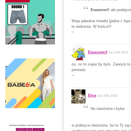
Ewasmerf:
ale podejrz
Moja adwokat mówiła (jedna z lepsz
te widzenia. W końcu!!!
--
Ewasmerf
Jan 24th 2016
oo, no to super by bylo. Zawsze to
pieniadz.
--
;
Else
Jan 24th 2016
No nieistotne chyba
w praktyce nieistotne, bo to Ty wyda
wypłacającego ową grzywnę jest zna