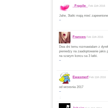
_Fragile_
Feb 11th 2016
Jahe, 3latki mają mieć zapewnion
--
Frances
Feb 11th 2016
Dwa dni temu rozmawialam z dyrek
pieniedzy na zaadoptowanie jakis p
na szarym koncu sa 3 latki.
--
Ewasmerf
Feb 11th 2016
od wrzesnia 2017
--
;