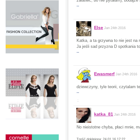
załatwić, bo nie pytałam), bodajże
--
Else
Jan 24th 2016
Katka, a ta grzywna to nie jest na
Ja jeśli sad przyzna D spotkania t
--
Ewasmerf
Jan 24th 2016
dziewczyny, tyle teorii, czytalam 
--
;
katka_81
Jan 24th 2016
No nieistotne chyba, płaci mnie, m
Treść doklejona: 24.01.16 17:22