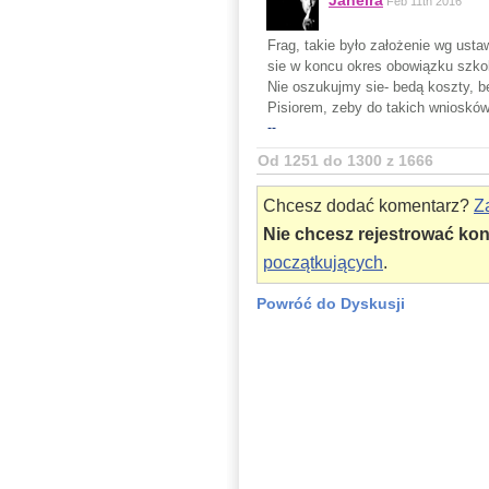
Jaheira
Feb 11th 2016
Frag, takie było założenie wg usta
sie w koncu okres obowiązku szkol
Nie oszukujmy sie- bedą koszty, b
Pisiorem, zeby do takich wniosków
--
Od 1251 do 1300 z 1666
Chcesz dodać komentarz?
Za
Nie chcesz rejestrować ko
początkujących
.
Powróć do Dyskusji