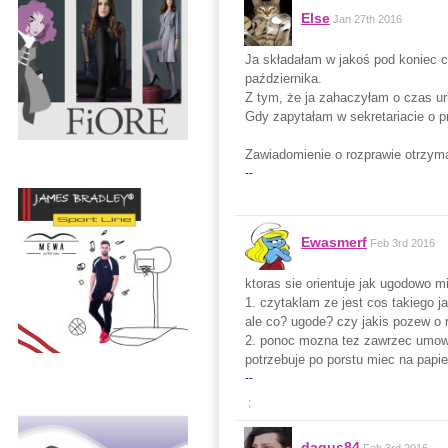
Else
Jan 27th 2016
Ja składałam w jakoś pod koniec c
października.
Z tym, że ja zahaczyłam o czas ur
Gdy zapytałam w sekretariacie o pr
Zawiadomienie o rozprawie otrzym
--
Ewasmerf
Feb 3rd 2016
ktoras sie orientuje jak ugodowo m
1. czytaklam ze jest cos takiego ja
ale co? ugode? czy jakis pozew o r
2. ponoc mozna tez zawrzec umowe
potrzebuje po porstu miec na papie
--
;
dagus84