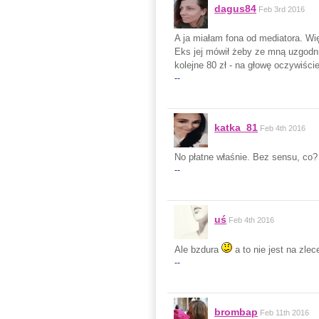
dagus84
Feb 3rd 2016
A ja miałam fona od mediatora. Wi
Eks jej mówił żeby ze mną uzgodnić
kolejne 80 zł - na głowę oczywiści
--
katka_81
Feb 4th 2016
No płatne właśnie. Bez sensu, co?
--
uś
Feb 4th 2016
Ale bzdura
a to nie jest na zle
--
brombap
Feb 11th 2016