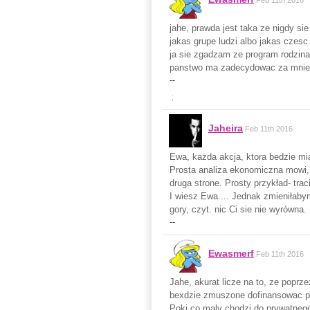
Feb 11th 2016
jahe, prawda jest taka ze nigdy si
jakas grupe ludzi albo jakas czesc 
ja sie zgadzam ze program rodzina
panstwo ma zadecydowac za mnie c
--
;
Jaheira
Feb 11th 2016
Ewa, każda akcja, ktora bedzie mia
Prosta analiza ekonomiczna mowi, 
druga strone. Prosty przykład- trac
I wiesz Ewa.... Jednak zmieniłaby
gory, czyt. nic Ci sie nie wyrówna.
--
Ewasmerf
Feb 11th 2016
Jahe, akurat licze na to, ze poprz
bexdzie zmuszone dofinansowac p
Poki co maly chodzi do prywatneg