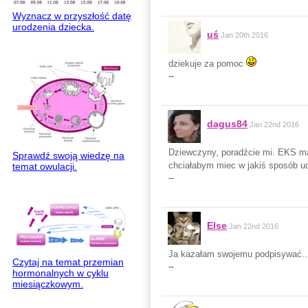
Wyznacz w przyszłość datę
urodzenia dziecka.
uś
Jan 20th 2016
dziekuje za pomoc
--
dagus84
Jan 22nd 2016
Dziewczyny, poradźcie mi. EKS m
Sprawdź swoją wiedzę na
chciałabym miec w jakiś sposób 
temat owulacji.
--
Else
Jan 22nd 2016
Ja kazałam swojemu podpisywać..
Czytaj na temat przemian
--
hormonalnych w cyklu
miesiączkowym.