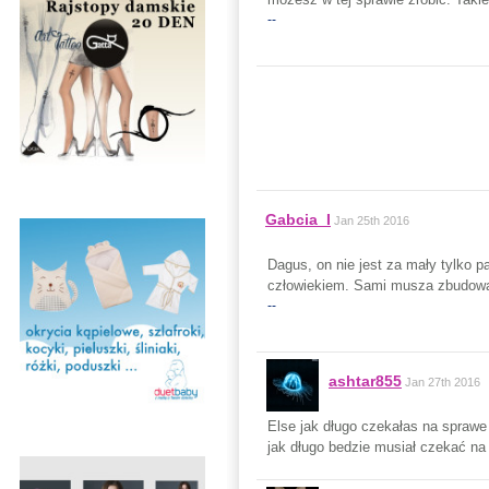
--
Gabcia_I
Jan 25th 2016
Dagus, on nie jest za mały tylko 
człowiekiem. Sami musza zbudować 
--
ashtar855
Jan 27th 2016
Else jak długo czekałas na spraw
jak długo bedzie musiał czekać na