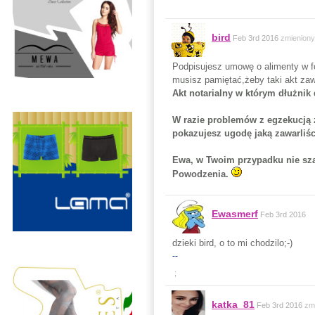
bird
Feb 3rd 2016
zmieniony
Podpisujesz umowę o alimenty w for
musisz pamiętać,żeby taki akt zaw
Akt notarialny w którym dłużnik
W razie problemów z egzekucją 
pokazujesz ugodę jaką zawarliśc
Ewa, w Twoim przypadku nie sza
Powodzenia.
Ewasmerf
Feb 3rd 2016
dzieki bird, o to mi chodzilo;-)
--
;
katka_81
Feb 3rd 2016
zm