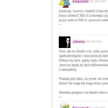
Ewasmerf
Feb 11th 2016
karolciat, mysmy chodzili 2 lata d
koszt zlobka? 300 zl czesnego czy
ja juz wole te 500 zl, puszcze sob
--
;
Jaheira
Feb 11th 2016
Ewa, ale to chodzi o to, zeby prze
ogólnodostępne i rzeczywiscie dar
Dobrze by bylo, gdyby były sfinans
Jeszcze lepiej by bylo dofinansowa
u specjalisty.
Prawda jest taka, ze rynek nie zni
dzieci nie maja lub maja dzieci pow
Niestety program ma bardzo duzo w
--
Ewasmerf