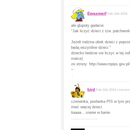
Ewasmerf
Feb 11th 2016
ale glupoty gadacie
"Jak liczyć dzieci z tzw. patchwo
Jeżeli rodzina obok dzieci z popr
będą wszystkie dzieci."
dziecko bedzoe sie liczyc w tej rod
matce)
ze strony: http://www.mpips.gov.pl
--
;
bird
Feb 11th 2016
zmienion
czerwinka, posłanka PIS w tym prz
mieć więcej dzieci.
tiaaaa....sranie w banie.
.......................