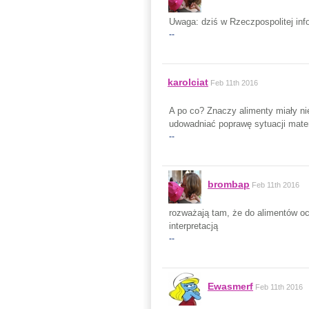
Uwaga: dziś w Rzeczpospolitej in
--
karolciat
Feb 11th 2016
A po co? Znaczy alimenty miały ni
udowadniać poprawę sytuacji mater
--
brombap
Feb 11th 2016
rozważają tam, że do alimentów oce
interpretacją
--
Ewasmerf
Feb 11th 2016