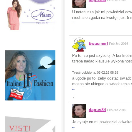
Feb 3rd 2016
U notariusza jak mi powiedzial adw
niech sie zgodzi na kwotę i juz. 5
--
Ewasmerf
Feb 3rd 2016
Po to, ze jest szybciej. A konkret
tzreba nadac klauzule wykonalnosci
Treść doklejona: 03.02.16 08:28
a ugode po to, zeby dostac swiadc
mozna sie ubiegac o swiadczenia r
--
;
dagus84
Feb 3rd 2016
Ja cytuje co mi powiedzial adwokat
--