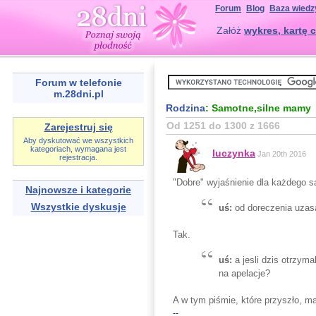
Forum
Blog
Baza wiedz
Załóż
wykres, kartę c
Forum w telefonie
m.28dni.pl
Rodzina
: Samotne,silne mamy
Od 1251 do 1300 z 1666
Zarejestruj się
Aby dyskutować we wszystkich
kategoriach, wymagana jest
luczynka
Jan 20th 2016
rejestracja.
"Dobre" wyjaśnienie dla każdego s
Najnowsze i kategorie
Wszystkie dyskusje
uś:
od doreczenia uzasa
Tak.
uś:
a jesli dzis otrzym
na apelacje?
A w tym piśmie, które przyszło, 
--