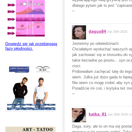
dlatego pytam jak to jest "zapisane
--
dagus84
Jan 25th 2016
Dowiedz się jak przebiegają
Jesteśmy po odwiedzinach.
fazy płodności.
Chciałabym wysłuchać waszych opini
jak zachować się w stosunku do syn
takie bezradne po prostu....syn oc
cioci.
Próbowałam zachęcać tatę do tego,
wiem. Julka już dużo gada to lepiej
Nie wiem co mogę zrobić aby syn p
Poradźcie mi coś, i krytyka też m
--
katka_81
Jan 25th 2016
zm
Daga, sory, ale to on ma się postar
możesz w tej sprawie zrobić. Taki