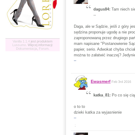
dagus84:
Tam niech sie
--
Daga, ale w Sądzie, jeśli z góry j
sędzina proponuje ugodę a nie pro
zaproponowaną przez drugiego part
Vanilla 1.1.4
jest produktem
mam napisane "Postanowienie Sądu"
Lussumo
. Więcej informacji:
Dokumentacja
,
Forum
.
papier, serio. Adwokat chyba chcia
można to załatwić inaczej? Jedynie
--
Ewasmerf
Feb 3rd 2016
katka_81:
Po co się ci
o to to
dzieki katka za wyjasnienie
--
;