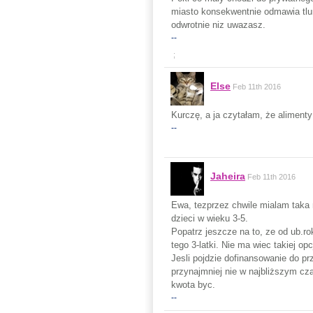
miasto konsekwentnie odmawia tlum
odwrotnie niz uwazasz.
--
;
Else
Feb 11th 2016
Kurczę, a ja czytałam, że aliment
--
Jaheira
Feb 11th 2016
Ewa, tezprzez chwile mialam taka 
dzieci w wieku 3-5.
Popatrz jeszcze na to, ze od ub.ro
tego 3-latki. Nie ma wiec takiej op
Jesli pojdzie dofinansowanie do pr
przynajmniej nie w najbliższym cza
kwota byc.
--