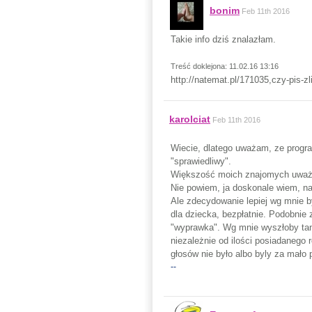
bonim
Feb 11th 2016
Takie info dziś znalazłam.
Treść doklejona: 11.02.16 13:16
http://natemat.pl/171035,czy-pis-zl
karolciat
Feb 11th 2016
Wiecie, dlatego uważam, ze progra
"sprawiedliwy".
Większość moich znajomych uważa 
Nie powiem, ja doskonale wiem, na
Ale zdecydowanie lepiej wg mnie 
dla dziecka, bezpłatnie. Podobnie
"wyprawka". Wg mnie wyszłoby tanie
niezależnie od ilości posiadanego
głosów nie było albo byly za mało 
--