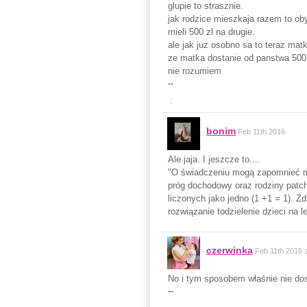
glupie to strasznie.
jak rodzice mieszkaja razem to ob
mieli 500 zl na drugie.
ale jak juz osobno sa to teraz mat
ze matka dostanie od panstwa 500 z
nie rozumiem
--
;
bonim
Feb 11th 2016
Ale jaja. I jeszcze to....
"O świadczeniu mogą zapomnieć mi
próg dochodowy oraz rodziny patch
liczonych jako jedno (1 +1 = 1). 
rozwiązanie todzielenie dzieci na l
czerwinka
Feb 11th 2016
No i tym sposobem właśnie nie dosta
--