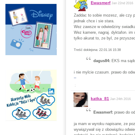
Ewasmerf
Jan 22nd 2016
Zaddac to sobie mozesz, ale czy po
jednak chce i sie stara.
Wez zawsze w odwiedziny swiadka, 
Wez kamere, nagraj. dyktafon. im 
tylko akurat to, ze byl, ze przysz
Treść doklejona: 22.01.16 15:38
dagus84:
EKS ma sądo
i nie mylcie czasum. prawo do odwi
--
;
katka_81
Jan 24th 2016
Ewasmerf:
prawo do od
ja mam w wyroku napisane, ze poz
wywiązywał się z obowiązku odwied