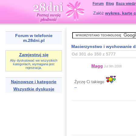
Forum
Blog
Baza wiedz
Załóż
wykres, kartę c
Forum w telefonie
m.28dni.pl
Macierzynstwo i wychowanie d
Od 301 do 350 z 5777
Zarejestruj się
Aby dyskutować we wszystkich
kategoriach, wymagana jest
Magg
Jul 9th 2008
rejestracja.
Najnowsze i kategorie
Życzę Ci takiego
--
Wszystkie dyskusje