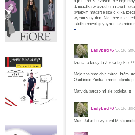
a ja mimo ze czasem nie daje rad
dzieciatka w brzuchu-a nawet poku
byłabym mądzrzejsza o kilka rzec
wymarzony dom.Nie chce miec jed
istotke nawet gdybym miała miec r
--
Ladybird76
Aug 19th 200
Izunia to kiedy ta Zośka będzie ???
Moja znajoma daje córce, która uro
Osobiście Zośka u mnie odpada po
Matylda bardzo mi się podoba :))
Ladybird76
Aug 19th 200
Mam Julkę bo wybierał M ale osobi