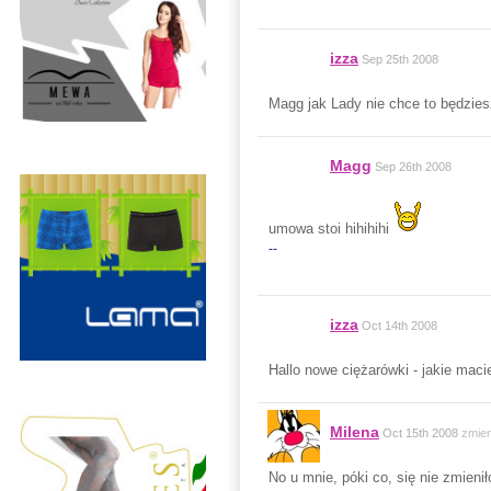
izza
Sep 25th 2008
Magg jak Lady nie chce to będziesz
Magg
Sep 26th 2008
umowa stoi hihihihi
--
izza
Oct 14th 2008
Hallo nowe ciężarówki - jakie ma
Milena
Oct 15th 2008
zmie
No u mnie, póki co, się nie zmienił