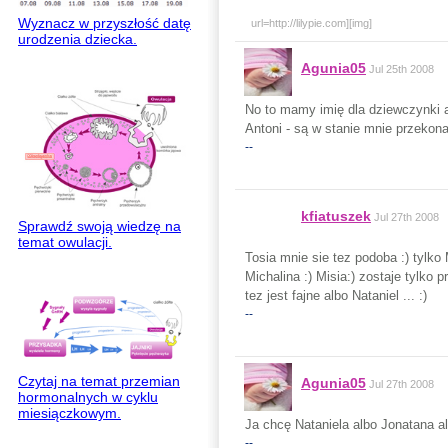
Wyznacz w przyszłość datę
url=http://lilypie.com][img]
urodzenia dziecka.
Agunia05
Jul 25th 2008
No to mamy imię dla dziewczynki a
Antoni - są w stanie mnie przekona
--
kfiatuszek
Jul 27th 2008
Sprawdź swoją wiedzę na
temat owulacji.
Tosia mnie sie tez podoba :) tylko
Michalina :) Misia:) zostaje tylko
tez jest fajne albo Nataniel ... :)
--
Czytaj na temat przemian
Agunia05
Jul 27th 2008
hormonalnych w cyklu
miesiączkowym.
Ja chcę Nataniela albo Jonatana al
--