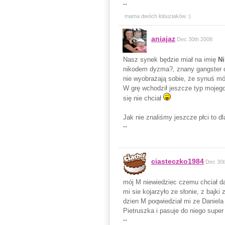
--
mama dwóch łobuziaków :)
aniajaz
Dec 30th 2008
Nasz synek będzie miał na imię
N
nikodem dyzma?, znany gangster o 
nie wyobrażają sobie, że synuś móg
W grę wchodził jeszcze typ moje
się nie chciał
Jak nie znaliśmy jeszcze płci to 
--
ciasteczko1984
Dec 30t
mój M niewiedziec czemu chciał d
mi sie kojarzyło ze słonie, z bajk
dzien M poqwiedział mi ze Daniela j
Pietruszka i pasuje do niego super
--