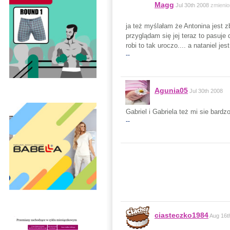
Magg
Jul 30th 2008
zmieni
ja też myślałam że Antonina jest z
przyglądam się jej teraz to pasuje
robi to tak uroczo.... a nataniel je
--
Agunia05
Jul 30th 2008
Gabriel i Gabriela też mi sie bardzo
--
ciasteczko1984
Aug 16t