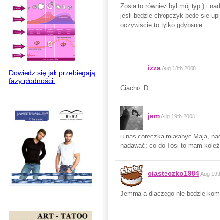
Zosia to równiez był mój typ:) i nad
jesli bedzie chłopczyk bede sie up
oczywiscie to tylko gdybanie
--
izza
Aug 18th 2008
Dowiedz się jak przebiegają
fazy płodności.
Ciacho :D
jem
Aug 19th 2008
u nas córeczka miałabyc Maja, nada
nadawać; co do Tosi to mam koleża
ciasteczko1984
Aug 19t
Jemma a dlaczego nie będzie kom
--