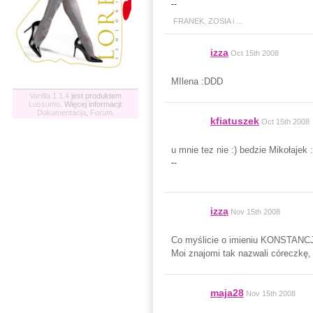
--
FRANEK, ZOSIA i ...
izza
Oct 15th 2008
MIlena :DDD
Vanilla 1.1.4
jest produktem
Lussumo
. Więcej informacji:
Dokumentacja
,
Forum
.
kfiatuszek
Oct 15th 2008
u mnie tez nie :) bedzie Mikołajek :
--
izza
Nov 15th 2008
Co myślicie o imieniu KONSTANC
Moi znajomi tak nazwali córeczkę, 
maja28
Nov 15th 2008