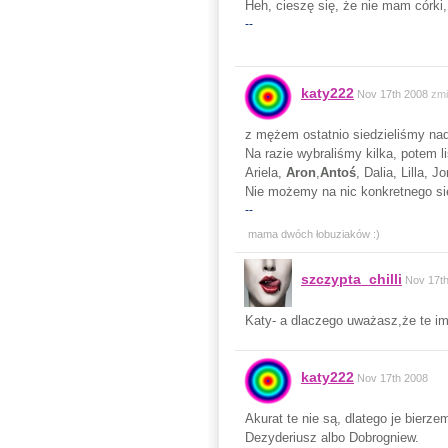
Heh, cieszę się, że nie mam córki,
--
katy222
Nov 17th 2008
zmi
z mężem ostatnio siedzieliśmy nad
Na razie wybraliśmy kilka, potem 
Ariela,
Aron
,
Antoś
, Dalia, Lilla, 
Nie możemy na nic konkretnego s
--
mama dwóch łobuziaków :)
szczypta_chilli
Nov 17t
Katy- a dlaczego uważasz,że te i
katy222
Nov 17th 2008
Akurat te nie są, dlatego je bier
Dezyderiusz albo Dobrogniew.