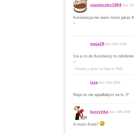
ciasteczko1984
Nov 15t
Konstancja-nie wiem moze jakas K
--
maja28
Nov 15th 2008
Iza a co do Konstancji to zdrobnie
--
Prosimy o glosy na Hipp nr 7809
izza
Nov 15th 2008
Maja no nie wpadłabym na to :P
luczynka
Nov 16th 2008
A może Konti?