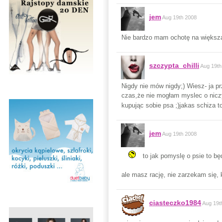
jem
Aug 19th 2008
Nie bardzo mam ochotę na większą
szczypta_chilli
Aug 19th
Nigdy nie mów nigdy;) Wiesz- ja p
czas,że nie mogłam myslec o nicz
kupując sobie psa ;)jakas schiza t
jem
Aug 19th 2008
to jak pomyslę o psie to b
ale masz rację, nie zarzekam się,
ciasteczko1984
Aug 19t