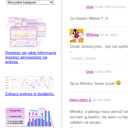
izza
Jul 9th 2008
zmieniony
Ja również Milena !! :D
Milena
Jul 9th 2008
Dzieki dziewczynki...oby się spełnił
--
Dowiedz się jakie informacje
możesz wprowadzić na
FRANEK, ZOSIA i ...
wykres.
izza
Jul 9th 2008
No to Milenko 3mam kciuki
Zobacz wykres w działaniu.
mini-mini-1
Jul 10th 2008
Milenko, a jakiego masz piesia? w
kocham ją bardzo. nie wiem co będ
odbiłam od tematu.
--