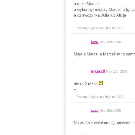
u mnie Marceli
a wybór był między Marceli a Igna
a dziewczynka Julia lub Alicja
--
Prosimy o glosy na Hipp nr 7809
izza
Nov 15th 2008
Maja a Marcel a Marceli to to sam
maja28
Nov 15th 2008
nie to 2 różne
--
Prosimy o glosy na Hipp nr 7809
izza
Nov 15th 2008
No właśnie wolałam się upewnić - m