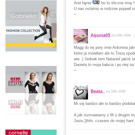
And fajnie
bo to śliczne imię !
U nas ostatnio w rodzinie pojawił s
--
Agunia05
Jul 28th 2008
Magg do tej pory imie Antonina jak
które ja mówiłam ale to Tosia spodo
wie :) Jednak tern Nataniel jakoś t
Daniela to moja babcia i po niej na
--
Beata_
Jul 28th 2008
Mi się bardzo ale to bardzo podoba 
A jak rozmawiamy z M o drugim malu
Jasiu:))hihi..czasem do mojej hani