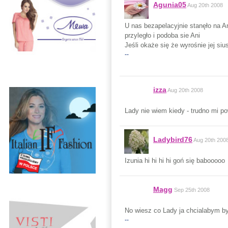
Agunia05
Aug 20th 2008
U nas bezapelacyjnie stanęło na An
przyległo i podoba sie Ani
Jeśli okaże się że wyrośnie jej siu
--
izza
Aug 20th 2008
Lady nie wiem kiedy - trudno mi po
Ladybird76
Aug 20th 200
Izunia hi hi hi hi goń się babooooo
Magg
Sep 25th 2008
No wiesz co Lady ja chcialabym by
--