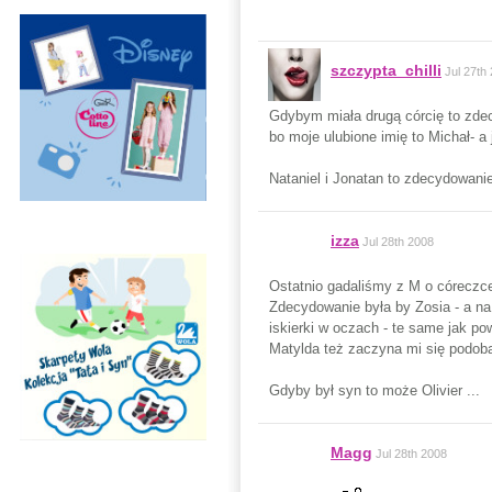
szczypta_chilli
Jul 27th
Gdybym miała drugą córcię to zdec
bo moje ulubione imię to Michał- a 
Nataniel i Jonatan to zdecydowanie
izza
Jul 28th 2008
Ostatnio gadaliśmy z M o córeczce
Zdecydowanie była by Zosia - a na
iskierki w oczach - te same jak p
Matylda też zaczyna mi się podobać
Gdyby był syn to może Olivier ...
Magg
Jul 28th 2008