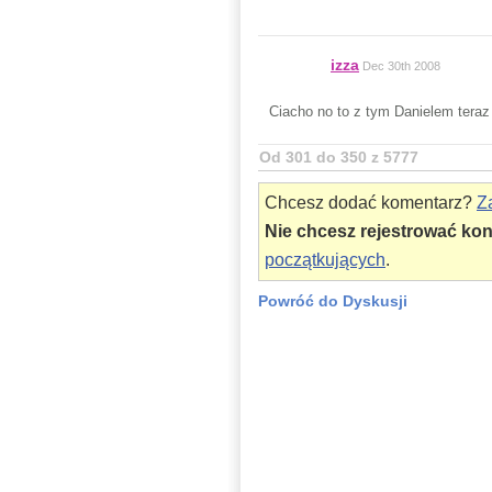
izza
Dec 30th 2008
Ciacho no to z tym Danielem teraz
Od 301 do 350 z 5777
Chcesz dodać komentarz?
Za
Nie chcesz rejestrować ko
początkujących
.
Powróć do Dyskusji