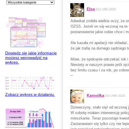
Else
Oct 18th 2016
Adwokat zrobiła wielkie oczy, że o
OZSS. Jeżeli on się wczoraj na te
postanowienie jakie sobie chce i 
Ale kazała mi apelacji nie składać,
że jak trafię na durnego sędziego t
Dowiedz się jakie informacje
możesz wprowadzić na
Mówi, że spokojnie odczekać rok i
wykres.
Niestety w naszym prawie jeśli ojc
bez limitu czasu i za rok, po zob
--
Zobacz wykres w działaniu.
Karoolka
Oct 24th 2016
Dziewczyny, stało się! od wczora
W sobotę miałam interwencję polic
mieszkanie. Teraz pozostaje kwes
Zastanawiam się tylko czy nie lepi