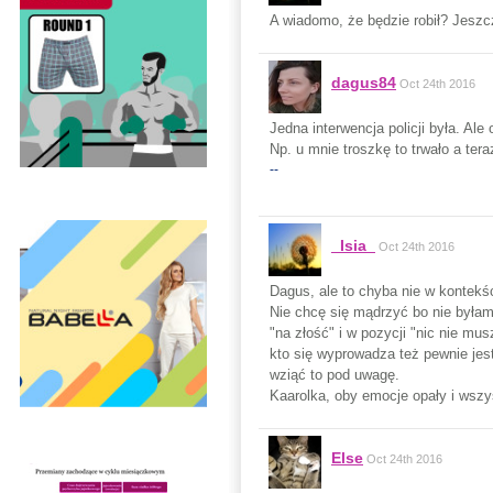
A wiadomo, że będzie robił? Jeszc
dagus84
Oct 24th 2016
Jedna interwencja policji była. Ale
Np. u mnie troszkę to trwało a tera
--
_Isia_
Oct 24th 2016
Dagus, ale to chyba nie w kontekśc
Nie chcę się mądrzyć bo nie byłam 
"na złość" i w pozycji "nic nie mu
kto się wyprowadza też pewnie jest
wziąć to pod uwagę.
Kaarolka, oby emocje opały i wszyst
Else
Oct 24th 2016