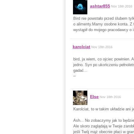
ashtar855
Nov 18th 2016
Bird nie powstało przed ślubem ty
o alimenty.Mamy osobne konta. Z t
wystąpił do mojego pracodawcy o i
karolciat
Nov 18th 2016
bird, ja wiem, co ojciec powinien.
jedno. Syn po ukończeniu pełnoletn
gadać...
--
Else
Nov 18th 2016
Karolciat, to w takim układzie ani je
Ash... No zobaczymy jak to będzie
Ale skoro zaglądają w Twoje zarobk
jeśli Twój mąż obecnie płaci w gra