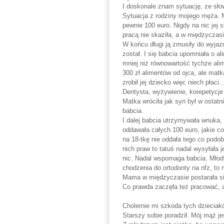
I doskonale znam sytuację, ze sło
Sytuacja z rodziny mojego męża. 
pewnie 100 euro. Nigdy na nic jej 
pracą nie skaziła, a w międzyczasi
W końcu długi ją zmusiły do wyjaz
został. I się babcia upomniała o a
mniej niż równowartość tychże ali
300 zł alimentów od ojca, ale matk
zrobił jej dziecko więc niech płaci
Dentysta, wyżywienie, korepetycje
Matka wróciła jak syn był w ostatn
babcia.
I dalej babcia utrzymywała wnuka, 
oddawała całych 100 euro, jakie co
na 18-tkę nie oddała tego co podob
nich praw to tatuś nadal wysyłała
nic. Nadal wspomaga babcia. Młody
chodzenia do ortodonty na nfz, to
Mama w międzyczasie postarała się
Co prawda zaczęła też pracować, al
Cholernie mi szkoda tych dzieciak
Starszy sobie poradził. Mój mąż j