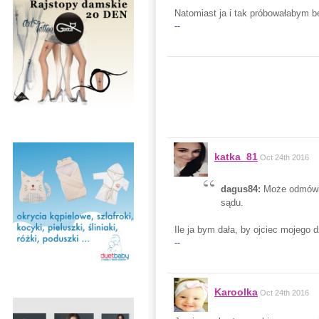
Natomiast ja i tak próbowałabym be
--
katka_81
Oct 24th 2016
dagus84:
Może odmówić,
sądu.
Ile ja bym dała, by ojciec mojego d
--
Karoolka
Oct 24th 2016