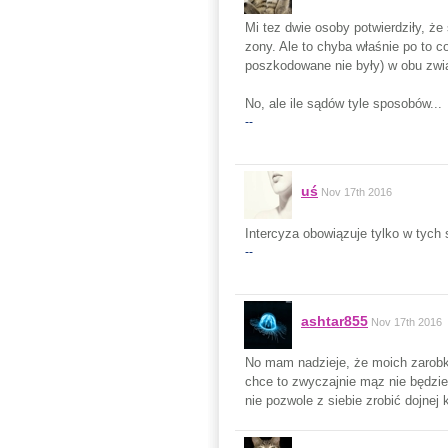
Mi tez dwie osoby potwierdziły, że
zony. Ale to chyba właśnie po to 
poszkodowane nie były) w obu zwi
No, ale ile sądów tyle sposobów...
--
uś
Nov 17th 2016
Intercyza obowiązuje tylko w tych
--
ashtar855
Nov 17th 2016
No mam nadzieje, że moich zarobkó
chce to zwyczajnie mąz nie będzie
nie pozwole z siebie zrobić dojnej 