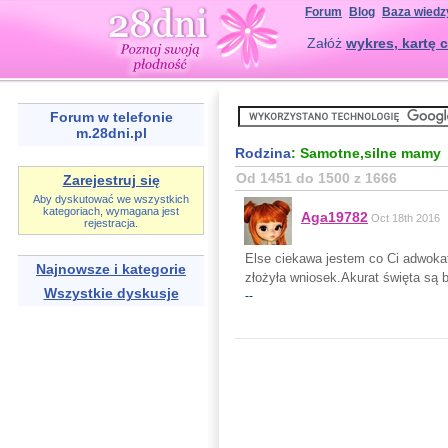
Forum
Blog
Baza wiedz
Załóż
wykres, kartę c
Forum w telefonie
m.28dni.pl
Rodzina
: Samotne,silne mamy
Od 1451 do 1500 z 1666
Zarejestruj się
Aby dyskutować we wszystkich
kategoriach, wymagana jest
Aga19782
Oct 18th 2016
rejestracja.
Else ciekawa jestem co Ci adwokat
Najnowsze i kategorie
złożyła wniosek.Akurat święta są bę
Wszystkie dyskusje
--