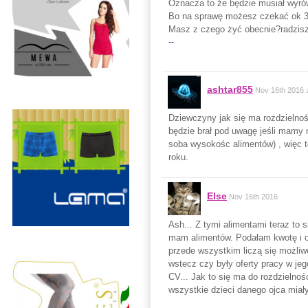
Oznacza to że będzie musiał wyrów
Bo na sprawę możesz czekać ok 3
Masz z czego żyć obecnie?radzisz
--
ashtar855
Nov 16th 2016
Dziewczyny jak się ma rozdzielno
będzie brał pod uwagę jeśli mamy r
soba wysokośc alimentów) , więc 
roku.
Else
Nov 16th 2016
Ash... Z tymi alimentami teraz to s
mam alimentów. Podałam kwotę i on
przede wszystkim liczą się możliwoś
wstecz czy były oferty pracy w je
CV... Jak to się ma do rozdzielnoś
wszystkie dzieci danego ojca miał