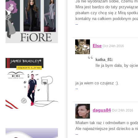
Ja nie wyobrażam sobie, czemu mi
Mira jest bardzo do taty przywiąza
pisałam czy chcę się z Mirą spotka
kontakty na całkiem podobnym poz
--
Else
Oct 24th 2016
katka_81:
Ile ja bym dała, by ojci
ja ja wiem co czujesz :).
--
dagus84
Oct 24th 2016
Miałam tak raz i odmówiłam o godz
Ale najważniejsze jest dziecko a ni
--