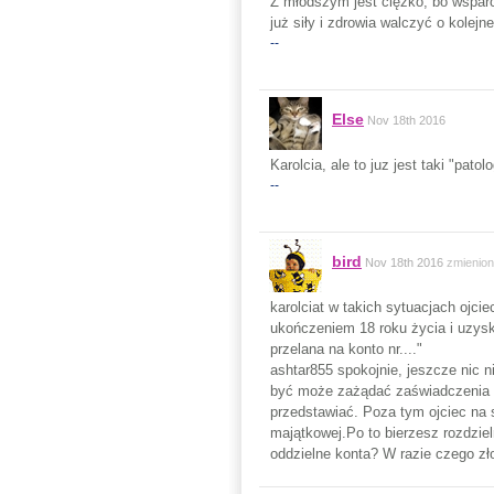
Z młodszym jest ciężko, bo wsparci
już siły i zdrowia walczyć o kolej
--
Else
Nov 18th 2016
Karolcia, ale to juz jest taki "pat
--
bird
Nov 18th 2016
zmienio
karolciat w takich sytuacjach ojci
ukończeniem 18 roku życia i uzyska
przelana na konto nr...."
ashtar855 spokojnie, jeszcze nic 
być może zażądać zaświadczenia o
przedstawiać. Poza tym ojciec na 
majątkowej.Po to bierzesz rozdzie
oddzielne konta? W razie czego zło