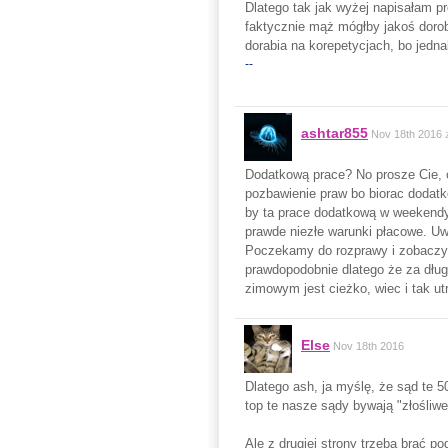
Dlatego tak jak wyżej napisałam pr
faktycznie mąż mógłby jakoś dorobi
dorabia na korepetycjach, bo jedna
--
ashtar855
Nov 18th 2016
Dodatkową prace? No prosze Cie, o
pozbawienie praw bo biorac dodatk
by ta prace dodatkową w weekendy
prawde niezłe warunki płacowe. U
Poczekamy do rozprawy i zobaczym
prawdopodobnie dlatego że za dług
zimowym jest cieżko, wiec i tak 
Else
Nov 18th 2016
Dlatego ash, ja myślę, że sąd te 5
top te nasze sądy bywają "złośliwe"
Ale z drugiej strony trzeba brać p