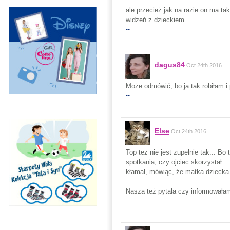
ale przecież jak na razie on ma 
widzeń z dzieckiem.
--
dagus84
Oct 24th 2016
Może odmówić, bo ja tak robiłam i 
--
Else
Oct 24th 2016
Top tez nie jest zupełnie tak... B
spotkania, czy ojciec skorzystał..
kłamał, mówiąc, że matka dziecka u
Nasza też pytała czy informowałam 
--