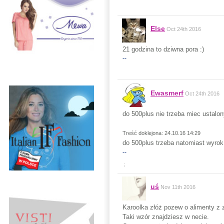
Else
Oct 24th 2016
21 godzina to dziwna pora :)
--
Ewasmerf
Oct 24th 2016
do 500plus nie trzeba miec ustalon
Treść doklejona: 24.10.16 14:29
do 500plus trzeba natomiast wyrok
--
;
uś
Nov 11th 2016
Karoolka złóż pozew o alimenty z
Taki wzór znajdziesz w necie.