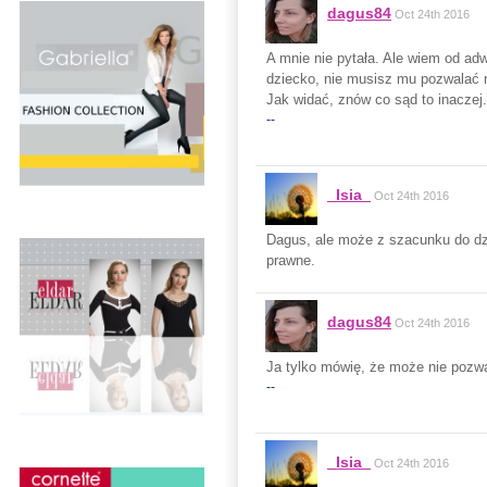
dagus84
Oct 24th 2016
A mnie nie pytała. Ale wiem od adw
dziecko, nie musisz mu pozwalać n
Jak widać, znów co sąd to inaczej.
--
_Isia_
Oct 24th 2016
Dagus, ale może z szacunku do dz
prawne.
dagus84
Oct 24th 2016
Ja tylko mówię, że może nie pozwa
--
_Isia_
Oct 24th 2016