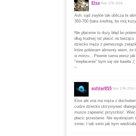
Else
Nov 17th 2016
Ash, sąd zwykle tak oblicza te ali
350-700 (taka średnią, bo mój kuz
Nie płacenie to duzy błąd bo pote
dług trudniej niż płacić na bieżąco
dziecko męża z pierwszego związku
które pobieram alimenty wiem, że t
w morzu... Pewnie sama wiesz jak t
"niepłacenie" bym się nie bawiła ;(
--
ashtar855
Nov 17th 2016
Else ale ona ma męża z dochodami 
cudze dziecko utrzymywać dlatego
musze zapewnić przyszłość. Wiec se
płacic przestanie. Nie wyobrażam s
żonie. I tak serio jak bym wiedzia