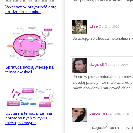
jest poniekąd potwierdzeniem mo
--
Wyznacz w przyszłość datę
urodzenia dziecka.
Else
Oct 24th 2016
Ja żałuję, że chociaż notarialnie 
--
dagus84
Oct 24th 2016
Sprawdź swoją wiedzę na
temat owulacji.
Ja się w pisma notarialne nie bawi
składaj papiery i że ma płacić od 
masz obowiązku mu dawać dzieck
--
Czytaj na temat przemian
katka_81
Oct 24th 2016
hormonalnych w cyklu
miesiączkowym.
dagus84:
bo nie masz 