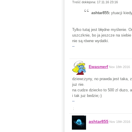
Treść doklejona: 17.11.16 23:16
ashtar855:
ytuacji kied
Tylko tutaj jest błędne myślenie. O
uszczknie, bo ja jeszcze na siebi
nie są równe wydatki.
--
Ewasmerf
Nov 18th 2016
dziewczyny, no prawda jest taka, 
juz nie.
na cudze dziecko to 500 zl duzo, a
i tak juz bedzie;-)
--
;
ashtar855
Nov 18th 2016