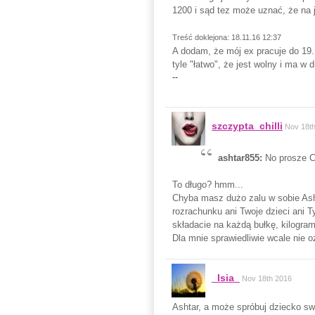
1200 i sąd tez może uznać, że na j
Treść doklejona: 18.11.16 12:37
A dodam, że mój ex pracuje do 19.
tyle "łatwo", że jest wolny i ma w 
--
szczypta_chilli
Nov 18t
ashtar855:
No prosze C
To długo? hmm...
Chyba masz dużo zalu w sobie Asht
rozrachunku ani Twoje dzieci ani T
składacie na każdą bułkę, kilogram
Dla mnie sprawiedliwie wcale nie o
_Isia_
Nov 18th 2016
Ashtar, a może spróbuj dziecko sw