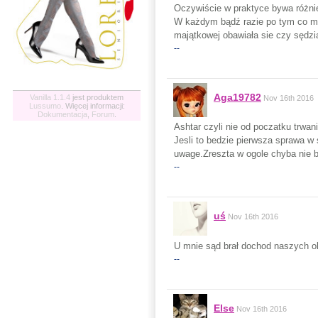
Oczywiście w praktyce bywa różnie.
W każdym bądź razie po tym co mi p
majątkowej obawiała sie czy sędzi
--
Aga19782
Vanilla 1.1.4
jest produktem
Nov 16th 2016
Lussumo
. Więcej informacji:
Dokumentacja
,
Forum
.
Ashtar czyli nie od poczatku trwa
Jesli to bedzie pierwsza sprawa w 
uwage.Zreszta w ogole chyba nie b
--
uś
Nov 16th 2016
U mnie sąd brał dochod naszych 
--
Else
Nov 16th 2016