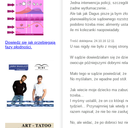
Jedna interwencja policji, szczeg
żadne wytłumaczenie...
Ale tak jak Dagus pisze ja bym zło
planowalibyście sądownego rozstrz
podobno trzeba miec alimenty usta
ile mi kolezanki naopowiadały.
Treść doklejona: 24.10.16 12:11
Dowiedz się jak przebiegają
U nas nigdy nie było z mojej strony
fazy płodności.
W sądzie dowiedziałam się że dziec
owocuje późniejszymi dobrymi rela
Mało tego w sądzie powiedział, że
No myślałam, że wpadne pod stół.
Jak wiecie moje dziecko ma zaburz
trzeba...
I myśmy ustalili, że on co którąś
tydzień... Przynajmniej tak wtedy 
razem napisał, że nie bo nie zasł
No, ale widac, że po dobroci tez n