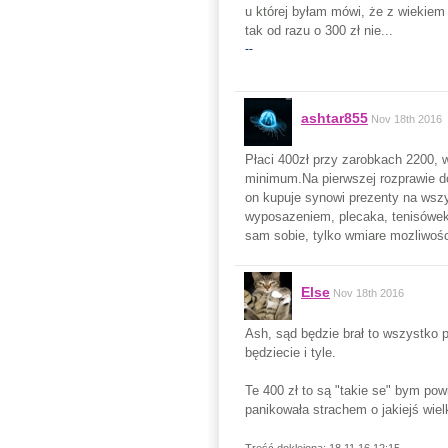
u której byłam mówi, że z wiekie
tak od razu o 300 zł nie...
--
ashtar855
Nov 18th 2016
Płaci 400zł przy zarobkach 2200, wi
minimum.Na pierwszej rozprawie do
on kupuje synowi prezenty na wszy
wyposazeniem, plecaka, tenisówek.
sam sobie, tylko wmiare mozliwośc
Else
Nov 18th 2016
Ash, sąd będzie brał to wszystko 
będziecie i tyle.
Te 400 zł to są "takie se" bym pow
panikowała strachem o jakiejś wiel