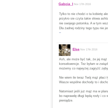
Gabcia_I
Nov 17th 2016
Tylko to nie chodzi o ta kobietę a
przykro sie czyta takie słowa ash
nie swojego potomka. A w tym ws
Dla żadnej rodziny tego typu nie j
--
Else
Nov 17th 2016
Ash, ale może być tak, że jej mąż
konsekwencje. Tez byłam w związku
możemy co najwyżej zagryźć zęby, 
Nie wiem ile teraz Twój mąż płaci
Wasze wspólne dochody to i docho
Natomiast jeśli już mąż ma w plana
bo naprawdę długi będą rosły i co
pieniądze.