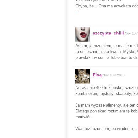
Treść doklejona: 18.11.16 12:15
Chyba, że... Ona ma adwokata dobr
--
szczypta_chilli
Nov 18t
Ashtar, ja rozumiem,ze macie roz
to śmiesznie niska kwota. Myślę ,
prawda? I w sumie Tobie tez- to dz
Else
Nov 18th 2016
No własnie 400 to kiepsko, szczegó
kombinezon, rajstopy, skarpety, ko
Ja mam wyższe alimenty, ale ten ok
Dlatego poniekąd rozumiem tę kobi
martwić...
Was tez rozumiem, bo wiadomo...