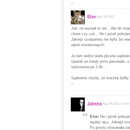
--
Else
Aug 7th 2017
Jah, no wyrwał to nie... Ale do mo
chore czy coś... No i jeżeli policj
Jakiejś szarpaniny nie było, bo wi
opinii mundurowych.
Ja tam widze wiele plusów sądowneg
zjawiał sie kiedy jemu pasowało, a
spóxnienia po 2-3h...
Sądownie myślę, że troszkę byłby 
--
Jaheira
Aug 7th 2017
zmien
Else:
No i jeżeli policj
wydać ojcu. Jakiejś sza
Po prostu stosowała si