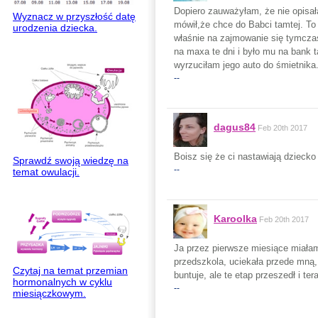
Dopiero zauważyłam, że nie opisał
Wyznacz w przyszłość datę
mówił,że chce do Babci tamtej. To
urodzenia dziecka.
właśnie na zajmowanie się tymcza
na maxa te dni i było mu na bank 
wyrzuciłam jego auto do śmietnika
--
dagus84
Feb 20th 2017
Boisz się że ci nastawiają dziecko
Sprawdź swoją wiedzę na
--
temat owulacji.
Karoolka
Feb 20th 2017
Ja przez pierwsze miesiące miałam 
przedszkola, uciekała przede mną,
Czytaj na temat przemian
buntuje, ale te etap przeszedł i t
hormonalnych w cyklu
--
miesiączkowym.