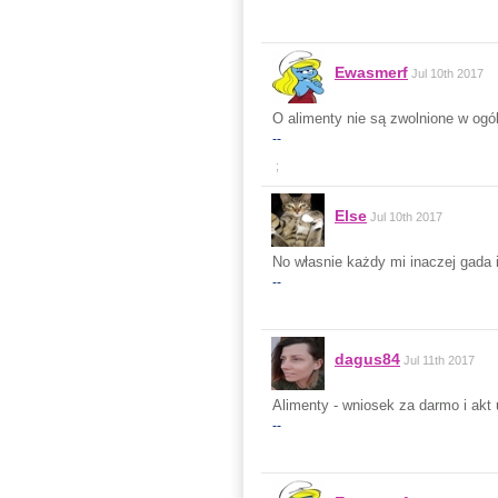
Ewasmerf
Jul 10th 2017
O alimenty nie są zwolnione w ogó
--
;
Else
Jul 10th 2017
No własnie każdy mi inaczej gada 
--
dagus84
Jul 11th 2017
Alimenty - wniosek za darmo i akt
--