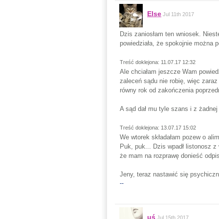
Else
Jul 11th 2017
Dzis zaniosłam ten wniosek. Niest
powiedziała, że spokojnie można p
Treść doklejona: 11.07.17 12:32
Ale chciałam jeszcze Wam powiedzie
zaleceń sądu nie robię, więc zara
równy rok od zakończenia poprzedn
A sąd dał mu tyle szans i z żadnej 
Treść doklejona: 13.07.17 15:02
We wtorek składałam pozew o alime
Puk, puk... Dzis wpadł listonosz 
że mam na rozprawę donieść odpis z 
Jeny, teraz nastawić się psychiczni
--
uś
Jul 15th 2017