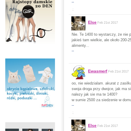
--
;
Else
Feb 21st 2017
Nie. Te 1400 to wystarczy, że nie 
jakieś tam wielkie, ale około 200-
alimenty...
--
Ewasmerf
Feb 21st 2017
oo, nie wiedzialam. akurat z zasilk
swoja droga przy dwojce, jak ma si
nalezy jak sie ma te 1400?
w sumie 2500 za siedzenie w domu.
--
;
Else
Feb 21st 2017