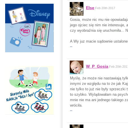
Else
Feb 20th 2017
Gosia, może nic mu nie opowiadają
jego ojciec się nim nie interesuje,
czy wyobraźnia się uruchomiła... 
A Wy juz macie sądownie ustalone
--
W_P_Gosia
Feb 20th 201
Myślę, że może nie nastawiają ty
innymi ze względu na to że jak Ka
nie tylko to już nie były sprzeczk
to szybko. Wylądowałam na psychot
mnie nie ma ani jednego takiego za
wróciła.
--