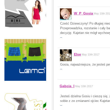
W_P_Gosia
May 10th 20
Cześć Dziewczyny! Po długiej nie
Przeprowadzka, rozstanie i cały ba
decyzję. Kajetan nie mógł wychow
--
Else
May 10th 2017
Gosia, najważniejsze, że jesteś pe
--
Gabcia_I
May 10th 2017
Jesteś dzielna Gosiu i cieszę się,
sobie z ze zmianami ojciec Kajeta
--