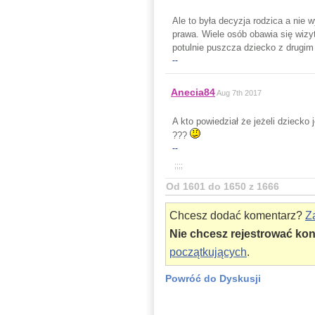
Ale to była decyzja rodzica a nie 
prawa. Wiele osób obawia się wizy
potulnie puszcza dziecko z drugim
--
Anecia84
Aug 7th 2017
A kto powiedział że jeżeli dziecko
???
--
;
;
;
;
Od 1601 do 1650 z 1666
Chcesz dodać komentarz?
Za
Nie chcesz rejestrować ko
początkujących
.
Powróć do Dyskusji