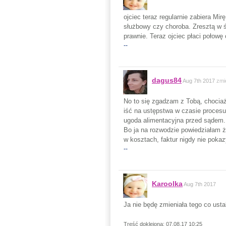
ojciec teraz regularnie zabiera Mi
służbowy czy choroba. Zresztą w ś
prawnie. Teraz ojciec płaci połow
--
dagus84
Aug 7th 2017
zmi
No to się zgadzam z Tobą, chociaż 
iść na ustępstwa w czasie procesu
ugoda alimentacyjna przed sądem.
Bo ja na rozwodzie powiedziałam że
w kosztach, faktur nigdy nie poka
--
Karoolka
Aug 7th 2017
Ja nie będę zmieniała tego co usta
Treść doklejona: 07.08.17 10:25