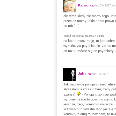
Karoolka
Aug 7th 2017
zmi
ale teraz kiedy nie mamy tego usta
przecież mamy takie samo prawo do 
co robić :(
Treść doklejona: 07.08.17 14:16
oo katka masz rację, to jest dobre 
wykończyła psychicznie, że nie ma
od razu umówię się do psychiatry,
--
Jaheira
Aug 7th 2017
Tak naprawdę policjanci niechętnie
słyszałam jeszcze o tym, żeby poli
szansa"
) Policjant tak napraw
wyrokiem sądu to powinno się do k
jeszcze, żeby komornik wkraczał i
Wszystko to kwestia tego jak się ze
kontakty z drugim rodzicem, to uwie