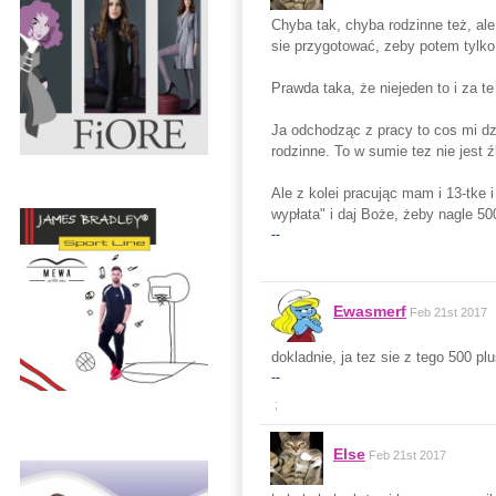
Chyba tak, chyba rodzinne też, ale
sie przygotować, zeby potem tylko
Prawda taka, że niejeden to i za t
Ja odchodząc z pracy to cos mi dzi
rodzinne. To w sumie tez nie jest źl
Ale z kolei pracując mam i 13-tke 
wypłata" i daj Boże, żeby nagle 50
--
Ewasmerf
Feb 21st 2017
dokladnie, ja tez sie z tego 500 
--
;
Else
Feb 21st 2017