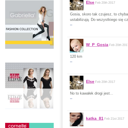
Else
Feb 20th 2017
Gosia, skoro tak czujesz, to chyba
ustabilizują. Do wszystkiego się c
--
W_P_Gosia
Feb 20th 201
120 km
--
Else
Feb 20th 2017
No to kawałek drogi jest...
--
katka_81
Feb 21st 2017