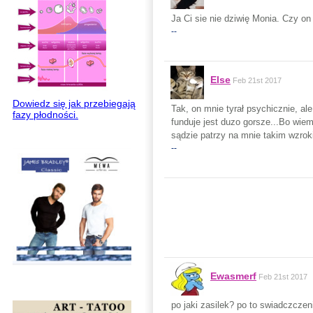
Ja Ci sie nie dziwię Monia. Czy on
--
Else
Feb 21st 2017
Dowiedz się jak przebiegają
Tak, on mnie tyrał psychicznie, al
fazy płodności.
funduje jest duzo gorsze...Bo wiem,
sądzie patrzy na mnie takim wzrok
--
Ewasmerf
Feb 21st 2017
po jaki zasilek? po to swiadczczen