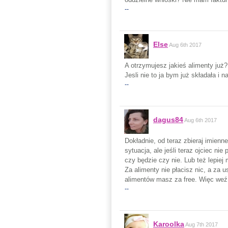
--
Else
Aug 6th 2017
A otrzymujesz jakieś alimenty już?
Jesli nie to ja bym już składała i n
--
dagus84
Aug 6th 2017
Dokładnie, od teraz zbieraj imienne
sytuacja, ale jeśli teraz ojciec n
czy będzie czy nie. Lub też lepiej
Za alimenty nie płacisz nic, a za 
alimentów masz za free. Więc weź 
--
Karoolka
Aug 7th 2017