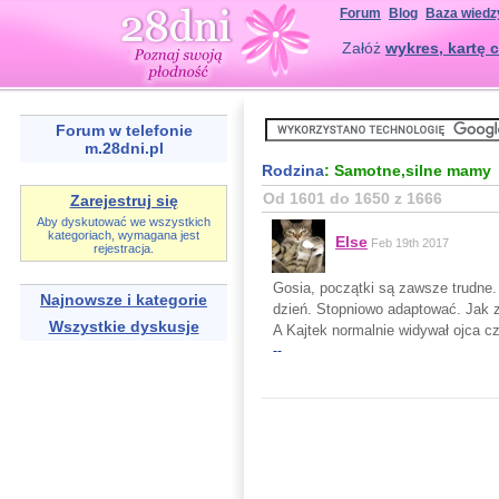
Forum
Blog
Baza wiedz
Załóż
wykres, kartę c
Forum w telefonie
m.28dni.pl
Rodzina
: Samotne,silne mamy
Od 1601 do 1650 z 1666
Zarejestruj się
Aby dyskutować we wszystkich
kategoriach, wymagana jest
Else
Feb 19th 2017
rejestracja.
Gosia, początki są zawsze trudne.
Najnowsze i kategorie
dzień. Stopniowo adaptować. Jak z
Wszystkie dyskusje
A Kajtek normalnie widywał ojca c
--