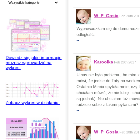
W_P_Gosia
Feb 20th 201
Wyprowadziłam się do domu rodzinn
odległość.
--
Dowiedz się jakie informacje
Karoolka
możesz wprowadzić na
Feb 20th 2017
wykres.
U nas nie było problemu, bo mira 
mówi, że jedzie do Taty na weeken
Ostatnio Mircia spytała mnie, czy l
chciałam mówić, że nie lubię - chc
są jednak). Nie chciałam też mówić
Zobacz wykres w działaniu.
radzicie sobie z takimi pytaniami?
--
W_P_Gosia
Feb 20th 201