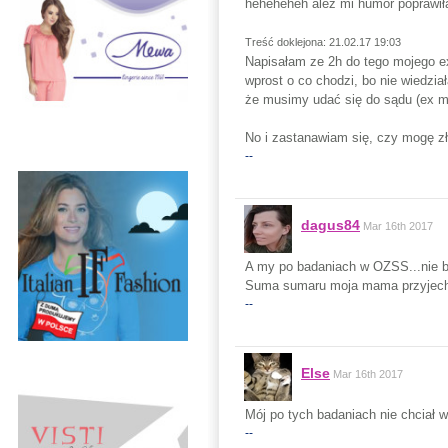
heheheheh ależ mi humor poprawiła
Treść doklejona: 21.02.17 19:03
Napisałam ze 2h do tego mojego ex
wprost o co chodzi, bo nie wiedział
że musimy udać się do sądu (ex m
No i zastanawiam się, czy mogę zł
--
dagus84
Mar 16th 2017
A my po badaniach w OZSS...nie był
Suma sumaru moja mama przyjecha
--
Else
Mar 16th 2017
Mój po tych badaniach nie chciał w
--