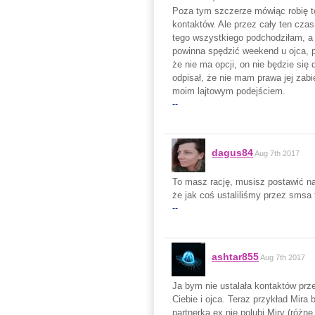
Poza tym szczerze mówiąc robię to
kontaktów. Ale przez cały ten cza
tego wszystkiego podchodziłam, a 
powinna spędzić weekend u ojca, po
że nie ma opcji, on nie będzie si
odpisał, że nie mam prawa jej zabi
moim lajtowym podejściem.
--
dagus84
Aug 7th 2017
To masz rację, musisz postawić na
że jak coś ustaliliśmy przez smsa
--
ashtar855
Aug 7th 2017
Ja bym nie ustalała kontaktów prze
Ciebie i ojca. Teraz przykład Mira 
partnerka ex nie polubi Miry (różne