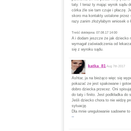
taty. I teraz ty mając wyrok sądu
córka źle sie tam czuje i płaczę. 
skoro ma kontakty ustalone przez 
razy zanim złożyłabym wniosek o 
Treść doklejona: 07.08.17 14:00
A i dodam jeszcze że jak dziecko 
wymagał zaświadczenia od lekarza 
się z wyroku sądu.
katka_81
Aug 7th 2017
Ashtar, ja na bieżąco więc się wyp
pokazać ze jest spakowane i gotowe
dobro dziecka przecez. Oni spisuj
do taty i finito. Jest podkładka do
Jeśli dziecko chora to nie widzę p
sytuację.
Dla mnie uregulowanie sadowne to n
--