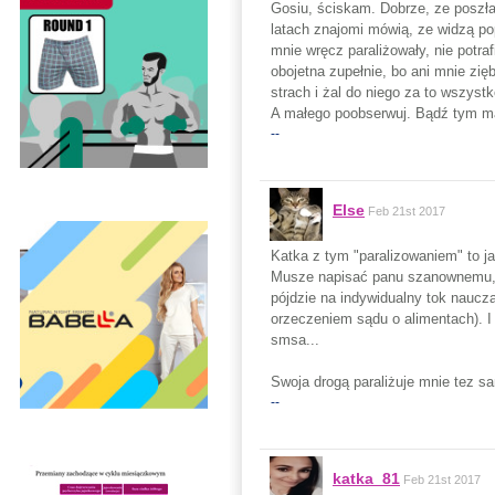
Gosiu, ściskam. Dobrze, ze poszłaś 
latach znajomi mówią, ze widzą po
mnie wręcz paraliżowały, nie potraf
obojetna zupełnie, bo ani mnie zię
strach i żal do niego za to wszyst
A małego poobserwuj. Bądź tym mą
--
Else
Feb 21st 2017
Katka z tym "paralizowaniem" to j
Musze napisać panu szanownemu, i
pójdzie na indywidualny tok nauc
orzeczeniem sądu o alimentach). I
smsa...
Swoja drogą paraliżuje mnie tez sa
--
katka_81
Feb 21st 2017