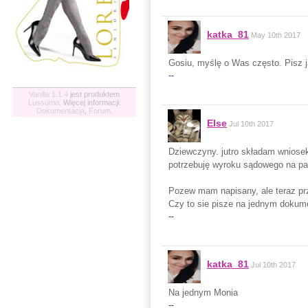
katka_81
May 10th 2017
Gosiu, myślę o Was często. Pisz j
--
Vanilla 1.1.4
jest produktem
Lussumo
. Więcej informacji:
Dokumentacja
,
Forum
.
Else
Jul 10th 2017
Dziewczyny. jutro składam wniosek 
potrzebuję wyroku sądowego na pa
Pozew mam napisany, ale teraz pr
Czy to sie pisze na jednym dokum
--
katka_81
Jul 10th 2017
Na jednym Monia
--