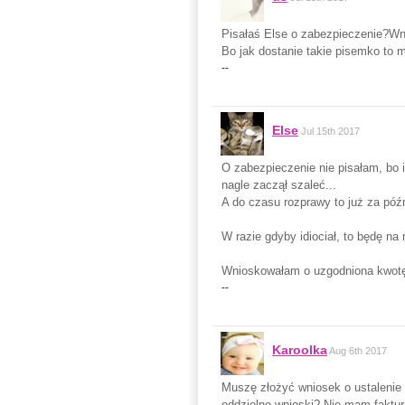
Pisałaś Else o zabezpieczenie?Wn
Bo jak dostanie takie pisemko to 
--
Else
Jul 15th 2017
O zabezpieczenie nie pisałam, bo i
nagle zaczął szaleć...
A do czasu rozprawy to już za póź
W razie gdyby idiociał, to będę na
Wnioskowałam o uzgodniona kwot
--
Karoolka
Aug 6th 2017
Muszę złożyć wniosek o ustalenie 
oddzielne wnioski? Nie mam faktur