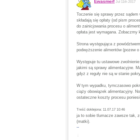
Ewasmerf
Jul 11th 2017
Toczenie się sprawy przez sądem 
składają się opłaty (od pism pro
do zainicjowania procesu o aliment
opłata jest wymagana. Zobaczmy kt
Strona występująca z powództwem 
podwyższenie alimentów (pozew o
Występuje tu ustawowe zwolnienie
jakimi są sprawy alimentacyjne. 
gdyż z reguły nie są w stanie po
W tym wypadku, tymczasowo pokry
ciąży obowiązek alimentacyjny. No
ostateczne koszty procesu poniesi
Treść doklejona: 11.07.17 10:46
ja to sobie tlumacze zawsze tak, 
(matki).
--
;