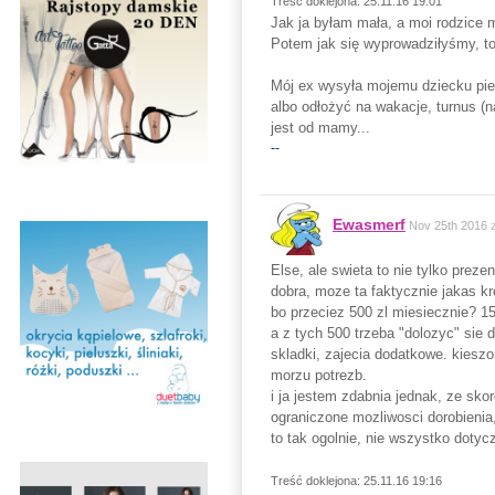
Treść doklejona: 25.11.16 19:01
Jak ja byłam mała, a moi rodzice m
Potem jak się wyprowadziłyśmy, to 
Mój ex wysyła mojemu dziecku pieni
albo odłożyć na wakacje, turnus (n
jest od mamy...
--
Ewasmerf
Nov 25th 2016
Else, ale swieta to nie tylko prez
dobra, moze ta faktycznie jakas kr
bo przeciez 500 zl miesiecznie? 150
a z tych 500 trzeba "dolozyc" sie 
skladki, zajecia dodatkowe. kieszo
morzu potrezb.
i ja jestem zdabnia jednak, ze sk
ograniczone mozliwosci dorobienia,
to tak ogolnie, nie wszystko dotycz
Treść doklejona: 25.11.16 19:16