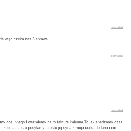
permalink
zie więc czeka nas 3 sprawa.
permalink
permalink
pimy cos innego i wezmiemy na to fakture imienna.To jak spedzamy czas
czepiala sie ze posylamy czesto jej syna z moja corka do kina i nie