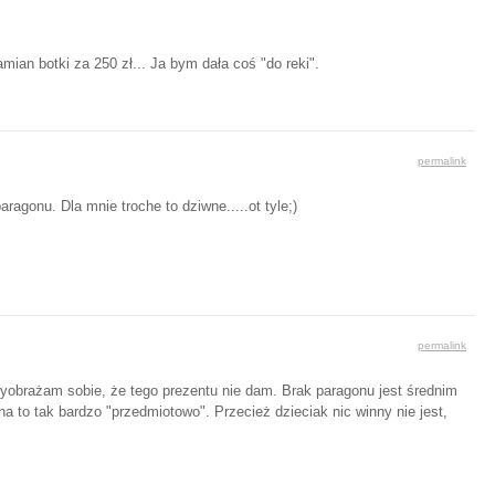
mian botki za 250 zł... Ja bym dała coś "do reki".
permalink
agonu. Dla mnie troche to dziwne.....ot tyle;)
permalink
 wyobrażam sobie, że tego prezentu nie dam. Brak paragonu jest średnim
na to tak bardzo "przedmiotowo". Przecież dzieciak nic winny nie jest,