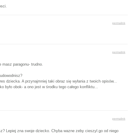
osci.
permalink
permalink
ie masz paragonu- trudno.
j udowodnisz?
es dziecka. A przynajmniej taki obraz się wyłania z twoich opisów...
ko było obok- a ono jest w środku tego całego konfliktu...
permalink
asz? Lepiej zna swoje dziecko. Chyba wazne zeby cieszyl.go od niego