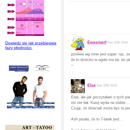
Ewasmerf
Dowiedz się jak przebiegają
Nov 25th 2016
fazy płodności.
pzrelew wg mnie jest super. raz, z
ile to dziecko w ogole ma lat, bo 
--
;
Else
Nov 25th 2016
Ewa, ale jak poczytałam o tych par
nic nie dał. Kasę wyda na siebie..
Czuję, że dzieciak może byc tu po
Ash pisała, że to 7-latek jest...