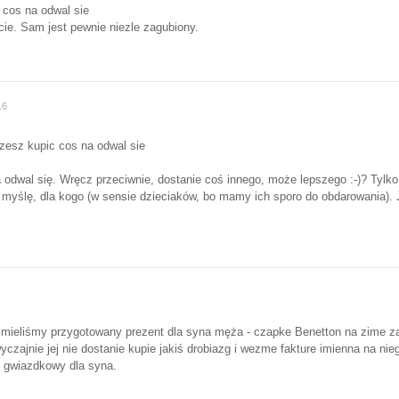
c cos na odwal sie
cie. Sam jest pewnie niezle zagubiony.
16
szesz kupic cos na odwal sie
a odwal się. Wręcz przeciwnie, dostanie coś innego, może lepszego :-)? Tylk
myślę, dla kogo (w sensie dzieciaków, bo mamy ich sporo do obdarowania). Je
 mieliśmy przygotowany prezent dla syna męża - czapke Benetton na zime za 
czajnie jej nie dostanie kupie jakiś drobiazg i wezme fakture imienna na ni
t gwiazdkowy dla syna.