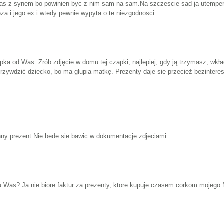
czas z synem bo powinien byc z nim sam na sam.Na szczescie sad ja utemper
a i jego ex i wtedy pewnie wypyta o te niezgodnosci.
ka od Was. Zrób zdjęcie w domu tej czapki, najlepiej, gdy ją trzymasz, wkła
rzywdzić dziecko, bo ma głupia matkę. Prezenty daje się przecież bezinteres
inny prezent.Nie bede sie bawic w dokumentacje zdjeciami...
 u Was? Ja nie biore faktur za prezenty, ktore kupuje czasem corkom mojego M.