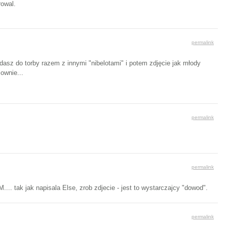
owal.
permalink
dasz do torby razem z innymi "nibelotami" i potem zdjęcie jak młody
ownie...
permalink
permalink
... tak jak napisala Else, zrob zdjecie - jest to wystarczajcy "dowod".
permalink