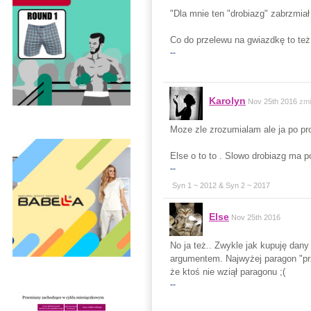
"Dla mnie ten "drobiazg" zabrzmiał 
Co do przelewu na gwiazdkę to też 
--
Karolyn
Nov 25th 2016
zmi
Moze zle zrozumialam ale ja po pro
Else o to to . Slowo drobiazg ma p
--
Syn 1 ~ 2012 & Syn 2 ~ 2017
Else
Nov 25th 2016
No ja też.. Zwykle jak kupuję dan
argumentem. Najwyżej paragon "prze
że ktoś nie wziął paragonu ;(
--