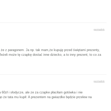
permalink
o że z paragonem. Ja np. tak mam,że kupuję przed świętami prezenty,
żeli może tę czapkę dostać inne dziecko, a to inny prezent, to co za
permalink
60zł i słodycze, ale ze za czapke płaciłam gotówka i nie
ego że tata mu kupił. A prezentem na gwiazdke będzie przelew na