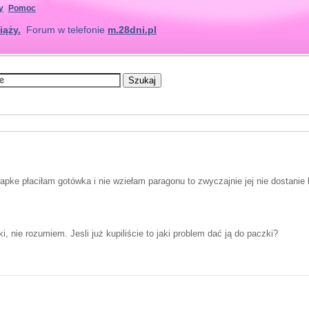
y
Pomoc
iąży.
Forum w telefonie
m.28dni.pl
apke płaciłam gotówka i nie wziełam paragonu to zwyczajnie jej nie dostanie 
, nie rozumiem. Jesli już kupiliście to jaki problem dać ją do paczki?