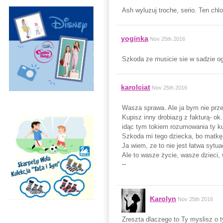
Ash wyluzuj troche, serio. Ten chlo
yoginka
Nov 25th 2016
Szkoda ze musicie sie w sadzie og
karolciat
Nov 25th 2016
Wasza sprawa. Ale ja bym nie prze
Kupisz inny drobiazg z fakturą- o
idąc tym tokiem rozumowania ty kup
Szkoda mi tego dziecka, bo matkę m
Ja wiem, ze to nie jest łatwa sytua
Ale to wasze życie, wasze dzieci,
--
Karolyn
Nov 25th 2016
Zreszta dlaczego to Ty myslisz o 