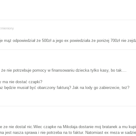
zmieniony
je mąż odpowiedział że 500zł a jego ex powiedziała że poniżej 700zł nie zejd
że nie potrzebuje pomocy w finansowaniu dziecka tylko kasy, bo tak....
y ma nie dostać czapki?
az będzie musiał być obarczony fakturą? Jak na lody go zabierzecie, też?
ie ze nie dostal nic.Wiec czapke na Mikolaja dostanie moj bratanek a mu ku
 jest nasza sprawa i nie potrzeba na to faktur. Natomiast ex meza w sadzie 