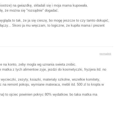
siostrze) na gwiazdkę, składali się i moja mama kupowała.
ślę, że można się "rozsądnie" dogadać.
wygląda to tak, że ja się cieszę, bo mogę jeszcze to czy tamto dokupić,
e łączy... Skoro ja mu wręczam, to logiczne, że kupiła mama i prezent
permalink
tce na konto, zeby mogla wg uznania swieta zrobic.
 matka z tych alimentow zyje, jezdzi do kosmetyczki, fryzjera itd. no
wycieczki, zezyty, ksiazki, materialy szkolne, wszelkie komitety,
ac na remont pokoju, wymiane materaca, mebli itd. 500 zl to kropla w
nna) to ojciec powinien pokryc 80% wydatkow. bo taka matka ma