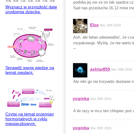
podoba jej sie ze on tak spedza 
Wyznacz w przyszłość datę
Sad nas przeslucha 16.12 mnie mez
urodzenia dziecka.
Else
Nov 25th 2016
Ash, ale łatwo udwowodnić, że czap
rozpakowuje. Myślę, że nie warto k
--
Sprawdź swoją wiedzę na
ashtar855
Nov 25th 2016
temat owulacji.
Ale nikt go nie krzywdzi dostanie 
yoginka
Nov 25th 2016
A ile razy w mcu ten chlopiec jest
Czytaj na temat przemian
hormonalnych w cyklu
miesiączkowym.
yoginka
Nov 25th 2016