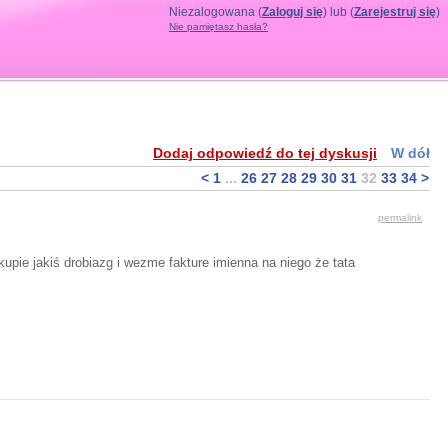
Niezalogowana (
Zaloguj się
) lub (
Zarejestruj się
)
Nie pamiętasz hasła?
Dodaj odpowiedź do tej dyskusji
W dół
<
1
...
26
27
28
29
30
31
32
33
34
>
permalink
kupie jakiś drobiazg i wezme fakture imienna na niego że tata