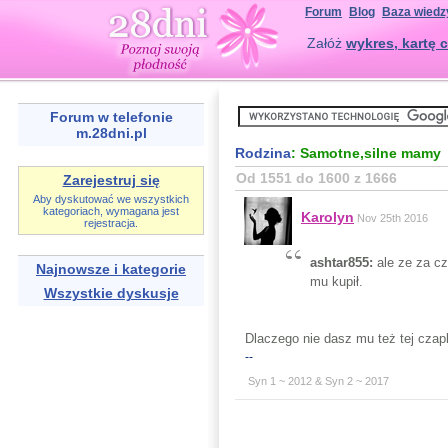
Forum
Blog
Baza wiedz
Załóż
wykres, kartę c
Forum w telefonie
m.28dni.pl
Rodzina
: Samotne,silne mamy
Od 1551 do 1600 z 1666
Zarejestruj się
Aby dyskutować we wszystkich
kategoriach, wymagana jest
Karolyn
Nov 25th 2016
rejestracja.
ashtar855:
ale ze za cz
Najnowsze i kategorie
mu kupił.
Wszystkie dyskusje
Dlaczego nie dasz mu też tej czapki
--
Syn 1 ~ 2012 & Syn 2 ~ 2017