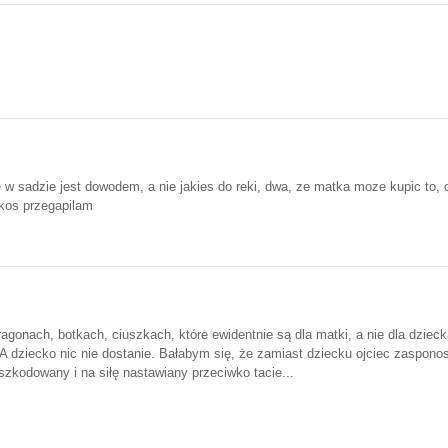
e w sadzie jest dowodem, a nie jakies do reki, dwa, ze matka moze kupic to,
jakos przegapilam
agonach, botkach, ciuszkach, które ewidentnie są dla matki, a nie dla dziec
. A dziecko nic nie dostanie. Bałabym się, że zamiast dziecku ojciec zaspon
szkodowany i na siłę nastawiany przeciwko tacie...