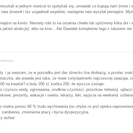
ieszkali w jednym mieście to spotykali się, umawiali co kupują nam (mnie i 
tata dzwonił i tez uzgadniali wspólnie, następnie tata wysyłał pieniądze. My
ądze na konto. Niestety robi to na ostatnia chwile lub spóźniony kilka dni i 
a jakieś atrakcje), albo na kino... Ale Dawidek kompletnie tego z tatusiem ni
zmieniony
enty. i ja uwazam, ze w porzadku jest dac dziecku tzw drobiazg, a przelac ma
etaczka, ale prawda jest taka, ze nowe zony/partnerki najczesciej uwazaja, ze
0 na kwartal? a buty 200 zl, kurtka 200, ile ejszcze zostaje.
do czynszu wody, ogrzewania, srodkow czystosci, proszkow, telewizji. oplacic 
nkowe, prezenty, wakacje i swieta. lekarzy, leki, wyjscia na weekend. uzbier
oro matka ponosi 80 % trudu wychowania (no chyba ze jest opieka naprzemie
 zarobienia, zmienienia pracy i bycia dyspozycyjna.
y ashtar.