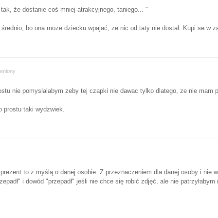
tak, że dostanie coś mniej atrakcyjnego, taniego... "
średnio, bo ona może dziecku wpajać, że nic od taty nie dostał. Kupi se w za
eniony
stu nie pomyslalabym zeby tej czapki nie dawac tylko dlatego, ze nie mam par
o prostu taki wydzwiek.
y prezent to z myślą o danej osobie. Z przeznaczeniem dla danej osoby i nie
padł" i dowód "przepadł" jeśli nie chce się robić zdjęć, ale nie patrzyłabym 