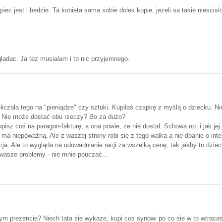
piec jest i bedzie. Ta kobieta sama sobie dolek kopie, jezeli sa takie niescisl
ladac. Ja tez musialam i to nic przyjemnego.
liczała tego na "pieniądze" czy sztuki. Kupiłaś czapkę z myślą o dziecku. N
k. Nie może dostać obu rzeczy? Bo za dużo?
isz coś na paragon-fakturę, a ona powie, ze nie dostał. Schowa np. i jak je
a niepoważną. Ale z waszej strony robi się z tego walka a nie dbanie o inter
cja. Ale to wygląda na udowadnianie racji za wszelką cenę, tak jakby to dziec
 wasze problemy - nie mnie pouczać...
tym prezencie? Niech tata sie wykaze, kupi cos synowi po co sie w to wtrac