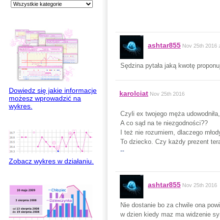
ashtar855
Nov 25th 2016
Sędzina pytała jaką kwotę proponu
Dowiedz się jakie informacje
karolciat
Nov 25th 2016
możesz wprowadzić na
wykres.
Czyli ex twojego męża udowodniła, 
A co sąd na te niezgodności??
I też nie rozumiem, dlaczego młod
To dziecko. Czy każdy prezent ter
--
Zobacz wykres w działaniu.
ashtar855
Nov 25th 2016
Nie dostanie bo za chwile ona pow
w dzien kiedy maz ma widzenie syna