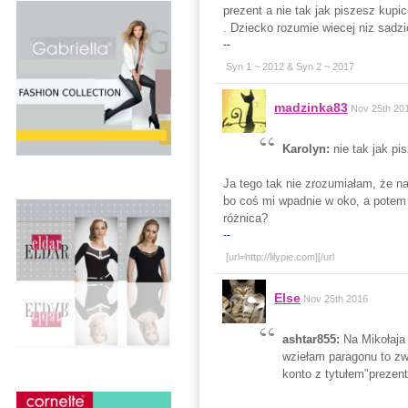
prezent a nie tak jak piszesz kupi
. Dziecko rozumie wiecej niz sadzi
--
Syn 1 ~ 2012 & Syn 2 ~ 2017
madzinka83
Nov 25th 20
Karolyn:
nie tak jak pi
Ja tego tak nie zrozumiałam, że n
bo coś mi wpadnie w oko, a potem 
różnica?
--
[url=http://lilypie.com]
[/url
Else
Nov 25th 2016
ashtar855:
Na Mikołaja
wziełam paragonu to zwy
konto z tytułem"prezen