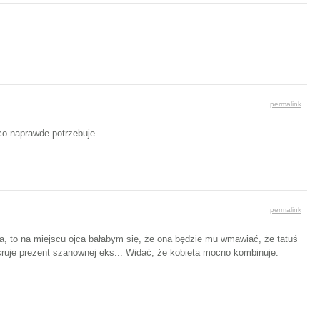
permalink
 co naprawde potrzebuje.
permalink
ka, to na miejscu ojca bałabym się, że ona będzie mu wmawiać, że tatuś
osruje prezent szanownej eks... Widać, że kobieta mocno kombinuje.