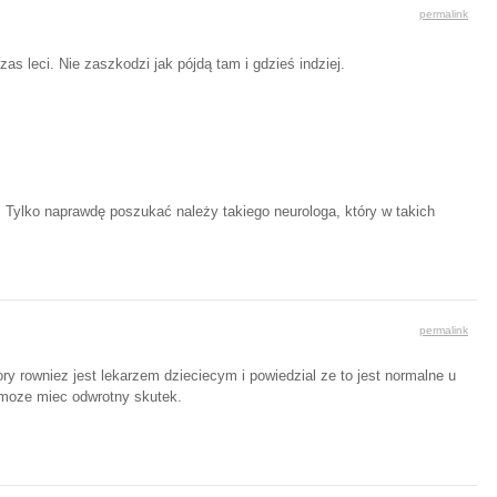
permalink
s leci. Nie zaszkodzi jak pójdą tam i gdzieś indziej.
y. Tylko naprawdę poszukać należy takiego neurologa, który w takich
permalink
ry rowniez jest lekarzem dzieciecym i powiedzial ze to jest normalne u
 moze miec odwrotny skutek.