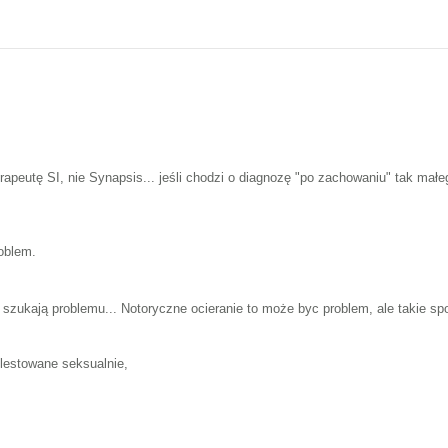
erapeutę SI, nie Synapsis... jeśli chodzi o diagnozę "po zachowaniu" tak małe
oblem.
szukają problemu... Notoryczne ocieranie to może byc problem, ale takie spo
olestowane seksualnie,