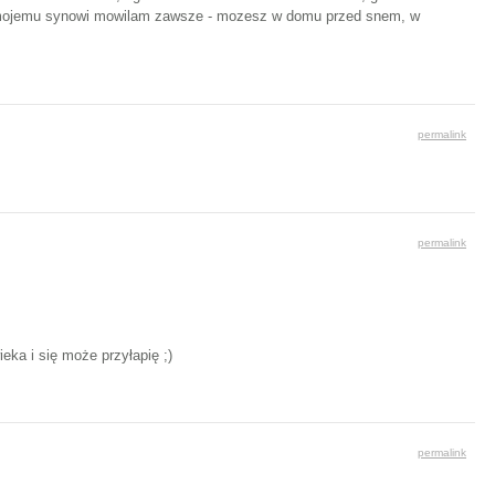
 ja mojemu synowi mowilam zawsze - mozesz w domu przed snem, w
permalink
permalink
eka i się może przyłapię ;)
permalink