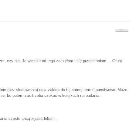
permalink
yzm, czy nie. Ja własnie od tego zaczęłam i się przejechałam.... Grunt
atnie (bez skierowania) oraz zaklep do tej samej termin państwowo. Może
tnie, bo potem zaś trzeba czekać w kolejkach na badania.
ania często chcą zgasić lekami.