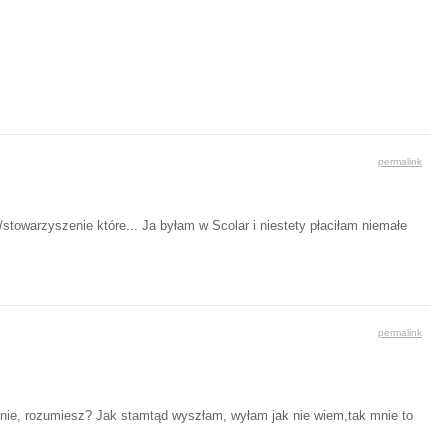
permalink
stowarzyszenie które... Ja byłam w Scolar i niestety płaciłam niemałe
permalink
lnie, rozumiesz? Jak stamtąd wyszłam, wyłam jak nie wiem,tak mnie to