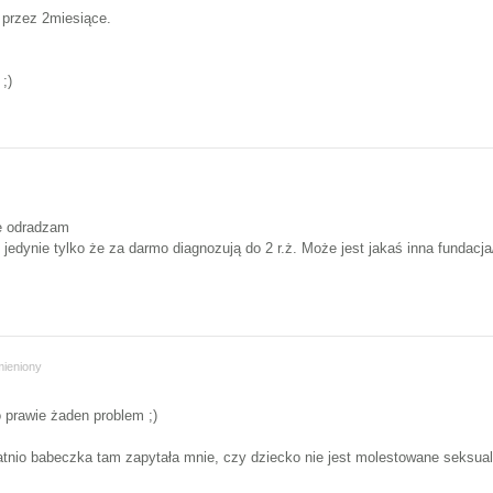
przez 2miesiące.
;)
e odradzam
edynie tylko że za darmo diagnozują do 2 r.ż. Może jest jakaś inna fundacja/
ieniony
o prawie żaden problem ;)
atnio babeczka tam zapytała mnie, czy dziecko nie jest molestowane seksua