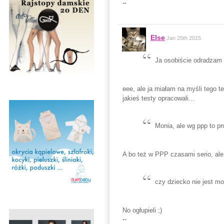
--
Else
Jan 25th 2015
Ja osobiście odradzam
eee, ale ja miałam na myśli tego t
jakieś testy opracowali...
Monia, ale wg ppp to pr
A bo też w PPP czasami serio, ale 
czy dziecko nie jest m
No ogłupieli ;)
--