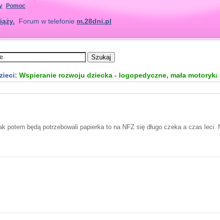
y
Pomoc
iąży.
Forum w telefonie
m.28dni.pl
zieci
: Wspieranie rozwoju dziecka - logopedyczne, mała motoryka, 
k potem będą potrzebowali papierka to na NFZ się długo czeka a czas leci. Ni