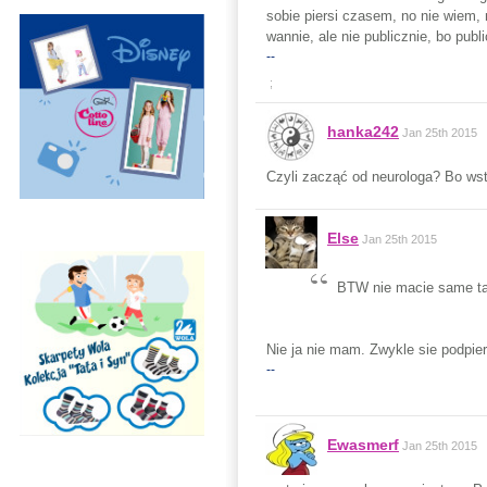
sobie piersi czasem, no nie wiem,
wannie, ale nie publicznie, bo publ
--
;
hanka242
Jan 25th 2015
Czyli zacząć od neurologa? Bo wst
Else
Jan 25th 2015
BTW nie macie same tak
Nie ja nie mam. Zwykle sie podpier
--
Ewasmerf
Jan 25th 2015