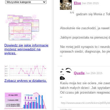
Else
Jan 25th 2015
gadzam się Monia z Tobą
Absolutnie nie zaszkodzi, ja nawet
Jakbym poprzestała na pierwszej 
Dowiedz się jakie informacje
Nie mniej jeśli synapsis to i neur
możesz wprowadzić na
sprawach siedzi, diagnozuje, bo p
wykres.
--
Quelle
Jan 25th 2015
Zobacz wykres w działaniu.
Kasiu moja tez sie ociera ,nie zaw
takich malych dzieci .Jak spytala
Od czasu jak przestalam reagowac 
--
http://wwwsuwaczki.com/tickers/p655ybb