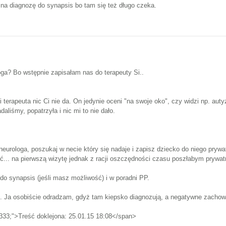
 na diagnozę do synapsis bo tam się też długo czeka.
oga? Bo wstępnie zapisałam nas do terapeuty Si..
ki terapeuta nic Ci nie da. On jedynie oceni "na swoje oko", czy widzi np. aut
aliśmy, popatrzyła i nic mi to nie dało.
 neurologa, poszukaj w necie który się nadaje i zapisz dziecko do niego pryw
cić... na pierwszą wizytę jednak z racji oszczędności czasu poszłabym prywa
do synapsis (jeśli masz możliwość) i w poradni PP.
ę. Ja osobiście odradzam, gdyż tam kiepsko diagnozują, a negatywne zachow
#333;">Treść doklejona: 25.01.15 18:08</span>