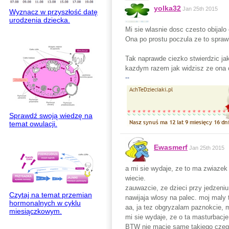
yolka32
Jan 25th 2015
Wyznacz w przyszłość datę
urodzenia dziecka.
Mi sie wlasnie dosc czesto obijalo
Ona po prostu poczula ze to sprawi
Tak naprawde ciezko stwierdzic jak
kazdym razem jak widzisz ze ona c
--
Sprawdź swoją wiedzę na
temat owulacji.
Ewasmerf
Jan 25th 2015
a mi sie wydaje, ze to ma zwiazek 
wiecie.
zauwazcie, ze dzieci przy jedzeniu
Czytaj na temat przemian
nawijaja wlosy na palec. moj maly 
hormonalnych w cyklu
aa, ja tez obgryzalam paznokcie, 
miesiączkowym.
mi sie wydaje, ze o ta masturbacj
BTW nie macie same takiego czegos