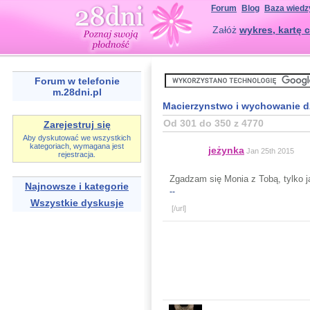
Forum
Blog
Baza wiedz
Załóż
wykres, kartę c
Forum w telefonie
m.28dni.pl
Macierzynstwo i wychowanie d
Od 301 do 350 z 4770
Zarejestruj się
Aby dyskutować we wszystkich
kategoriach, wymagana jest
jeżynka
Jan 25th 2015
rejestracja.
Zgadzam się Monia z Tobą, tylko ja
Najnowsze i kategorie
--
Wszystkie dyskusje
[/url]