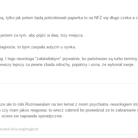
, tylko jak potem będą potrzebowali papierka to na NFZ się długo czeka a cza
 jestem za tym, aby pójść w dwa, trzy miejsca.
diagnozie, to bym zaspała autyzm u synka.
olog. I tego neurologa "załatwiłabym" prywatnie, bo państwowo są turbo termin
ierwszy lepszy za pewne zbada odruchy, popatrzy i uzna, że wykonał swoje.
sze ale to robi.Rozmawialam na ten temat z moim psychiatra -neurologiem kto
m czy mam jakos reagowac to wrecz zabronil bo powiedzial ze to zabranianie
ociera sie naprawde sporadycznie .
ha8ok1b4a.png[/img][/url]