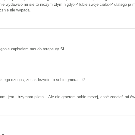
 nie wydawalo mi sie to niczym zlym nigdy;-P lubie swoje cialo;-P dlatego
icznie nie wypada.
ępnie zapisałam nas do terapeuty Si..
iego czegos, ze jak lezycie to sobie gmeracie?
am, jem...trzymam pilota... Ale nie gmeram sobie raczej, choć zadałaś mi ćwi