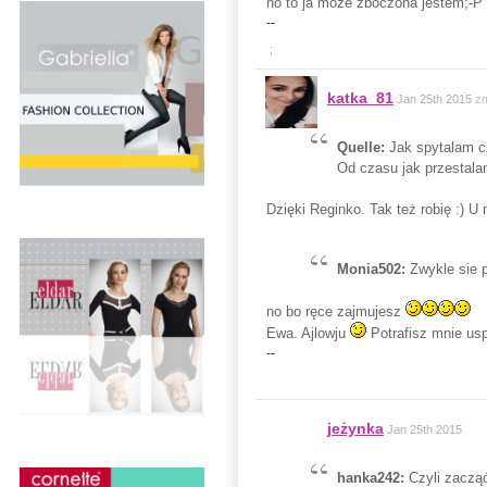
no to ja moze zboczona jestem;-P
--
;
katka_81
Jan 25th 2015
zm
Quelle:
Jak spytalam c
Od czasu jak przestala
Dzięki Reginko. Tak też robię :) U
Monia502:
Zwykle sie p
no bo ręce zajmujesz
Ewa. Ajlowju
Potrafisz mnie usp
--
jeżynka
Jan 25th 2015
hanka242:
Czyli zaczą