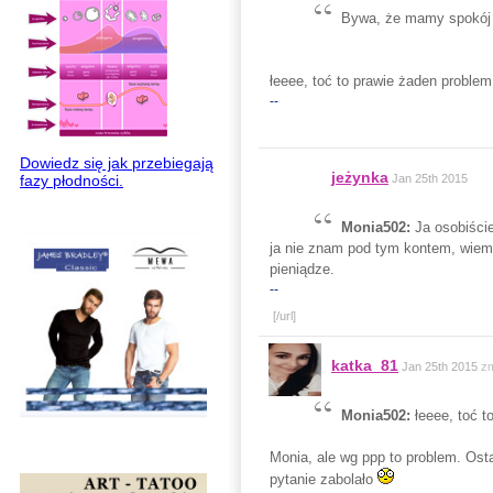
Bywa, że mamy spokój 
łeeee, toć to prawie żaden problem 
--
Dowiedz się jak przebiegają
jeżynka
fazy płodności.
Jan 25th 2015
Monia502:
Ja osobiści
ja nie znam pod tym kontem, wiem j
pieniądze.
--
[/url]
katka_81
Jan 25th 2015
zm
Monia502:
łeeee, toć t
Monia, ale wg ppp to problem. Ost
pytanie zabolało