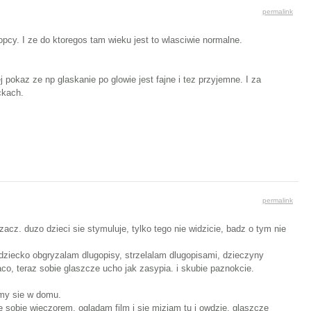
permalink
opcy. I ze do ktoregos tam wieku jest to wlasciwie normalne.
pokaz ze np glaskanie po glowie jest fajne i tez przyjemne. I za
ckach.
permalink
cz. duzo dzieci sie stymuluje, tylko tego nie widzicie, badz o tym nie
 dziecko obgryzalam dlugopisy, strzelalam dlugopisami, dzieczyny
co, teraz sobie glaszcze ucho jak zasypia. i skubie paznokcie.
amy sie w domu.
 sobie wieczorem, ogladam film i sie miziam tu i owdzie, glaszcze