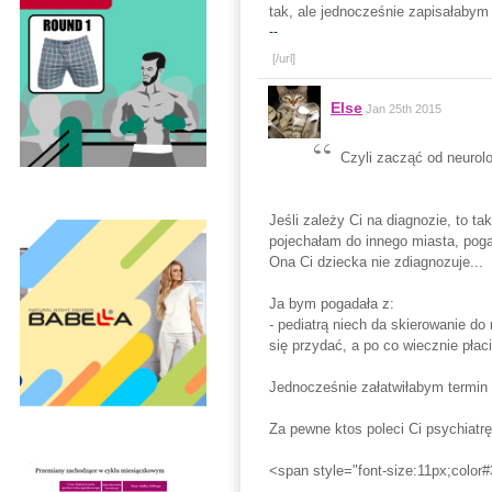
tak, ale jednocześnie zapisałabym
--
[/url]
Else
Jan 25th 2015
Czyli zacząć od neurol
Jeśli zależy Ci na diagnozie, to ta
pojechałam do innego miasta, pogad
Ona Ci dziecka nie zdiagnozuje...
Ja bym pogadała z:
- pediatrą niech da skierowanie do
się przydać, a po co wiecznie pła
Jednocześnie załatwiłabym termin 
Za pewne ktos poleci Ci psychiatr
<span style="font-size:11px;color