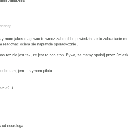
 albo zaburzona
ieniony
zy mam jakos reagowac to wrecz zabronil bo powiedzial ze to zabranianie m
m reagowac ociera sie naprawde sporadycznie .
 nas też nie jest tak, że jest to non stop. Bywa, że mamy spokój przez 2miesi
odpieram, jem...trzymam pilota...
okoić :)
ć od neurologa