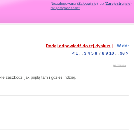
Niezalogowana (
Zaloguj się
) lub (
Zarejestruj się
)
Nie pamiętasz hasła?
SI...
Dodaj odpowiedź do tej dyskusji
W dół
<
1
...
3
4
5
6
7
8
9
10
...
96
>
permalink
e zaszkodzi jak pójdą tam i gdzieś indziej.