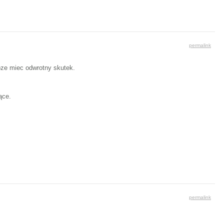
permalink
oze miec odwrotny skutek.
ące.
permalink