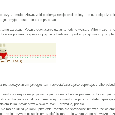
 o uszy ze male dziewczynki pocieraja swoje okolice intymne czesciej niz chl
a jej przyjemnosc i nie chce przestac.
 temu zaradzic. Pewnie odwracanie uwagi to jedyne wyjscie. Albo moze Ty jej 
hce sie pocierac zaproponuj jej ze ja bedziesz glaskac po glowie czy po ple
z rozladowywaniem jakiegos tam napiecia/dziala jako uspokajacz albo pobudza
 czesto podryguja noga, ja sama jako dorosly bebnie palcami po biurku, jako
tak ciamka jeszcze jak jest zmeczony. ta masturbacja tez dzialala uspokajaja
mialam kilka incydentow w swoim zyciu, przyszlo, poszlo.
e nie ma co kruszyc kopii. przejdzie. mozna sie sprobowac umowic, ze ocier
, ze jak lezycie to sobie gmeracie? ja mam. nic w tym zlego nie widze. leze