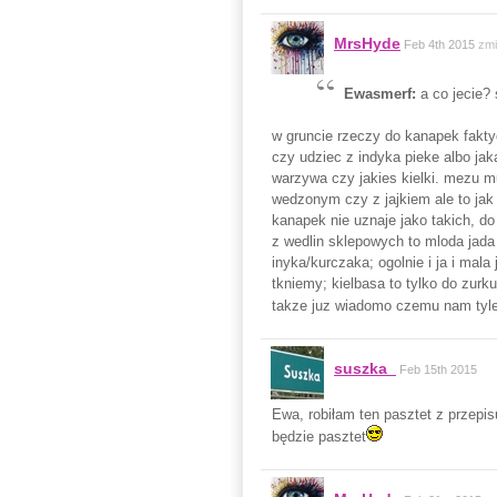
MrsHyde
Feb 4th 2015
zmi
Ewasmerf:
a co jecie?
w gruncie rzeczy do kanapek fakty
czy udziec z indyka pieke albo jak
warzywa czy jakies kielki. mezu 
wedzonym czy z jajkiem ale to jak
kanapek nie uznaje jako takich, d
z wedlin sklepowych to mloda jada 
inyka/kurczaka; ogolnie i ja i ma
tkniemy; kielbasa to tylko do zurku
takze juz wiadomo czemu nam tyle
suszka_
Feb 15th 2015
Ewa, robiłam ten pasztet z przepis
będzie pasztet