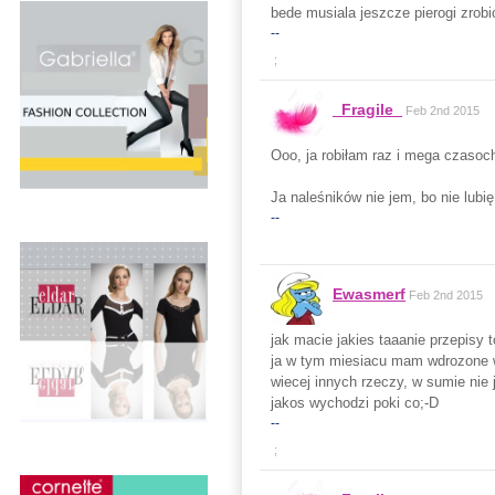
bede musiala jeszcze pierogi zrobic
--
;
_Fragile_
Feb 2nd 2015
Ooo, ja robiłam raz i mega czasoch
Ja naleśników nie jem, bo nie lubi
--
Ewasmerf
Feb 2nd 2015
jak macie jakies taaanie przepisy 
ja w tym miesiacu mam wdrozone w
wiecej innych rzeczy, w sumie nie 
jakos wychodzi poki co;-D
--
;