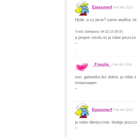
Ewasmerf
Feb 4th 2015
Hyde, a co jecie? same wedliny s
Treść doklejona: 04.02.15 09:33
a propos rosolu to ja robie jeszcze
--
;
_Fragile_
Feb 4th 2015
ooo, galaretka tez dobra, ja robie
mniamaaam
--
Ewasmerf
Feb 4th 2015
ja robie identycznie, dodaje jeszc
--
;