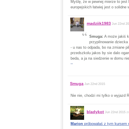
Myślę, że w pewnej mierze to jest
europejskich łatwiej jest o solidne
madziik1983
Jun 22nd 2
Smuga:
A może jakiś k
przypilnowanie dzieck
- u nas to odpada, bo na zmiane p
przedszkolu jakos by sie dalo ogar
beda, a ja na siedzenie w domu ni
--
Smuga
Jun 22nd 2015
Nie nie, chodzi mi tylko o wyjaz
bladykot
Jun 22nd 2015
z
Marion
próbowałaś z tym kursem r