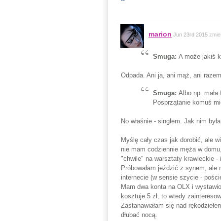
--
marion
Jun 23rd 2015
zmie
Smuga:
A może jakiś 
Odpada. Ani ja, ani mąż, ani razem
Smuga:
Albo np. mała 
Posprzątanie komuś mie
No właśnie - singlem. Jak nim była
Myślę cały czas jak dorobić, ale w
nie mam codziennie męża w domu,
"chwile" na warsztaty krawieckie - 
Próbowałam jeździć z synem, ale nu
internecie (w sensie szycie - poście
Mam dwa konta na OLX i wystawioną
kosztuje 5 zł, to wtedy zaintereso
Zastanawiałam się nad rękodziełem (
dłubać nocą.