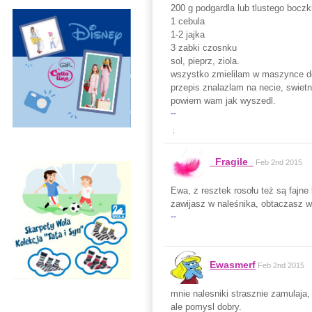
200 g podgardla lub tlustego boczku
1 cebula
1-2 jajka
3 zabki czosnku
sol, pieprz, ziola.
wszystko zmielilam w maszynce do 
przepis znalazlam na necie, swietn
powiem wam jak wyszedl.
--
;
_Fragile_
Feb 2nd 2015
Ewa, z resztek rosołu też są fajne
zawijasz w naleśnika, obtaczasz w 
--
Ewasmerf
Feb 2nd 2015
mnie nalesniki strasznie zamulaja, 
ale pomysl dobry.