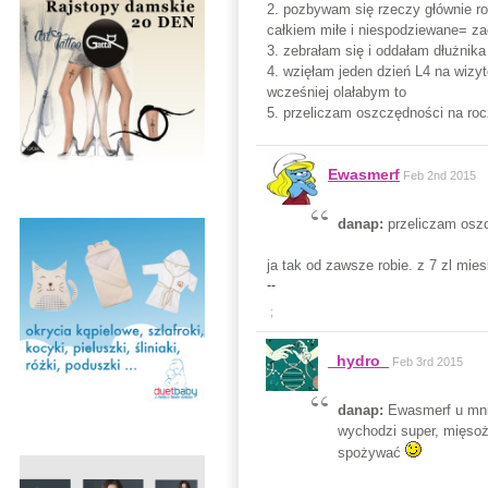
2. pozbywam się rzeczy głównie roz
całkiem miłe i niespodziewane= 
3. zebrałam się i oddałam dłużnik
4. wzięłam jeden dzień L4 na wizyt
wcześniej olałabym to
5. przeliczam oszczędności na rocz
Ewasmerf
Feb 2nd 2015
danap:
przeliczam oszc
ja tak od zawsze robie. z 7 zl mies
--
;
_hydro_
Feb 3rd 2015
danap:
Ewasmerf u mnie
wychodzi super, mięsoż
spożywać