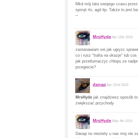
Mkd mój tata swojego czasu przez k
sprzęt rtv, agd itp. Także to jest 
--
MrsHyde
Apr 15th 2015
zastanawiam sie jak ugryzc spraw
co i rusz "trafia na okazje" lub c
jak przetlumaczyc chlopu ze nadpr
przegiecie?
danap
Apr 22nd 2015
MrsHyde
jak znajdziesz sposób to
zwiększać przychody
MrsHyde
May 4th 2015
Danap no niestety u nas moj nie zwi