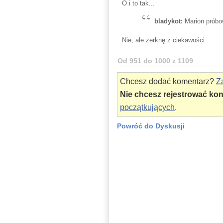
O i to tak...
bladykot:
Marion próbo
Nie, ale zerknę z ciekawości.
Od 951 do 1000 z 1109
Chcesz dodać komentarz?
Za
Nie chcesz rejestrować ko
początkujących
.
Powróć do Dyskusji