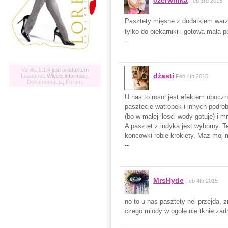
czerwinka
Feb 3rd 2015
Pasztety mięsne z dodatkiem warzy
tylko do piekarniki i gotowa mała p
--
Vanilla 1.1.4
jest produktem
dżasti
Lussumo
. Więcej informacji:
Feb 4th 2015
Dokumentacja
,
Forum
.
U nas to rosol jest efektem uboczn
pasztecie watrobek i innych podrob
(bo w malej ilosci wody gotuje) i m
A pasztet z indyka jest wyborny. 
koncowki robie krokiety. Maz moj m
--
,
MrsHyde
Feb 4th 2015
no to u nas pasztety nei przejda, 
czego mlody w ogole nie tknie za