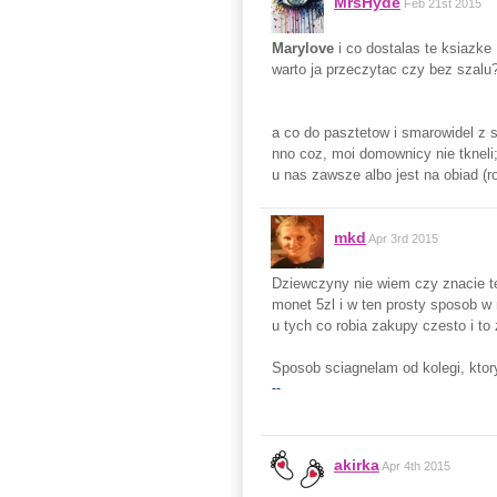
MrsHyde
Feb 21st 2015
Marylove
i co dostalas te ksiazke
warto ja przeczytac czy bez szalu
a co do pasztetow i smarowidel z se
nno coz, moi domownicy nie tkneli
u nas zawsze albo jest na obiad (
mkd
Apr 3rd 2015
Dziewczyny nie wiem czy znacie t
monet 5zl i w ten prosty sposob w
u tych co robia zakupy czesto i to
Sposob sciagnelam od kolegi, ktory
--
akirka
Apr 4th 2015