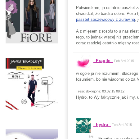
Potwierdzam, ja ostatnio pasztet z
stwierdził, że bardzo dobre. Poza 
pasztet soczewicowy z żurawiną
, 
A z mięsem z rosołu to u nas nieste
tego, to jednak więcej niż przeci
coraz rzadziej ostatnio mięsny ros
_Fragile_
Feb 3rd 2015
w ogole ja nie rozumiem, dlaczeg
fozumiem, bo nie wiadomo co za 
Treść doklejona: 03.02.15 08:12
Hydro, to Wy faktycznie jak i my, 
--
_hydro_
Feb 3rd 2015
_Fragile_:
w ogole ja 