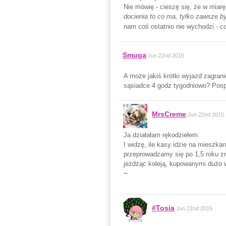
Nie mówię - cieszę się, że w miarę
docienia to co ma, tylko zawsze by 
nam coś ostatnio nie wychodzi - c
Smuga
Jun 22nd 2015
A może jakiś krótki wyjazd zagran
sąsiadce 4 godz tygodniowo? Posp
MrsCreme
Jun 22nd 2015
Ja działałam rękodziełem.
I widzę, ile kasy idzie na mieszk
przeprowadzamy się po 1,5 roku z
jeżdżąc koleją, kupowanymi dużo wc
--
#Tosia
Jun 22nd 2015