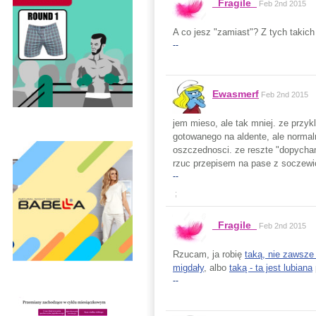
_Fragile_
Feb 2nd 2015
A co jesz "zamiast"? Z tych takich
--
Ewasmerf
Feb 2nd 2015
jem mieso, ale tak mniej. ze przyk
gotowanego na aldente, ale normaln
oszczednosci. ze reszte "dopych
rzuc przepisem na pase z soczewi
--
;
_Fragile_
Feb 2nd 2015
Rzucam, ja robię
taką, nie zawsze z
migdały
, albo
taką - ta jest lubiana
--