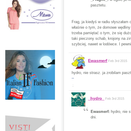
pasztetu.
Frag, ja kiedyś w radiu słyszałam
właśnie o tym, że domowe wędliny 
trzeba pamiętać o tym, że się dużo
taki pieczony schab, krojony na zi
szybciej, nawet w lodówce. I pewni
Ewasmerf
Feb 3rd 2015
hydro, nie strasz. ja zrobilam pas
--
;
_hydro_
Feb 3rd 2015
Ewasmerf:
hydro, nie 
dni.