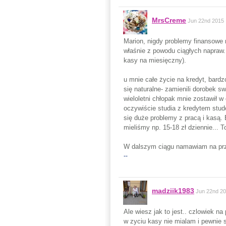
MrsCreme
Jun 22nd 2015
Marion, nigdy problemy finansowe n
właśnie z powodu ciągłych napraw.
kasy na miesięczny).
u mnie całe życie na kredyt, bardz
się naturalne- zamienili dorobek s
wieloletni chłopak mnie zostawił 
oczywiście studia z kredytem stud
się duże problemy z pracą i kasą. 
mieliśmy np. 15-18 zł dziennie... T
W dalszym ciągu namawiam na prze
--
madziik1983
Jun 22nd 2
Ale wiesz jak to jest.. czlowiek na
w zyciu kasy nie mialam i pewnie s