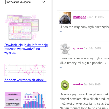
mangaa
Jan 15th 2015
U nas też włączony tryb oszczędza
--
Dowiedz się jakie informacje
gilese
możesz wprowadzić na
Jan 16th 2015
wykres.
u nas na razie włączony tryb ścisł
kilka rzeczy mi się nie podoba :-/
--
Zobacz wykres w działaniu.
eveke
Jan 16th 2015
Dziewczyny poszukuje jakiejs ciek
chodzi o wplate niewielkich srodko
możliwości wyplacania na czas trw
Na ten monent bylo by to coś na 2 