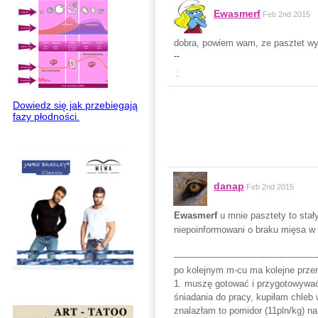
Ewasmerf
Feb 2nd 2015
dobra, powiem wam, ze pasztet wys
--
;
Dowiedz się jak przebiegają
fazy płodności.
danap
Feb 2nd 2015
Ewasmerf
u mnie pasztety to stał
niepoinformowani o braku mięsa w
--------------------------------------------------
po kolejnym m-cu ma kolejne przem
1. muszę gotować i przygotowywać 
śniadania do pracy, kupiłam chleb 
znalazłam to pomidor (11pln/kg) n