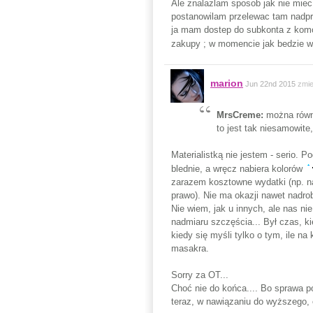
Ale znalazlam sposob jak nie miec
postanowilam przelewac tam nadpro
ja mam dostep do subkonta z komor
zakupy ; w momencie jak bedzie w
marion
Jun 22nd 2015
zmie
MrsCreme:
można równ
to jest tak niesamowite
Materialistką nie jestem - serio. 
blednie, a wręcz nabiera kolorów
zarazem kosztowne wydatki (np. na
prawo). Nie ma okazji nawet nadrob
Nie wiem, jak u innych, ale nas ni
nadmiaru szczęścia... Był czas, kie
kiedy się myśli tylko o tym, ile n
masakra.
Sorry za OT...
Choć nie do końca.... Bo sprawa p
teraz, w nawiązaniu do wyższego, 