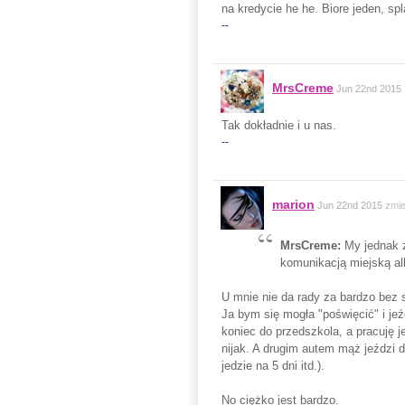
na kredycie he he. Biore jeden, spl
--
MrsCreme
Jun 22nd 2015
Tak dokładnie i u nas.
--
marion
Jun 22nd 2015
zmie
MrsCreme:
My jednak 
komunikacją miejską al
U mnie nie da rady za bardzo bez
Ja bym się mogła "poświęcić" i j
koniec do przedszkola, a pracuję je
nijak. A drugim autem mąż jeździ d
jedzie na 5 dni itd.).
No ciężko jest bardzo.