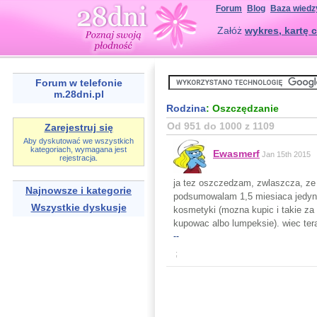
Forum
Blog
Baza wiedz
Załóż
wykres, kartę c
Forum w telefonie
m.28dni.pl
Rodzina
: Oszczędzanie
Od 951 do 1000 z 1109
Zarejestruj się
Aby dyskutować we wszystkich
kategoriach, wymagana jest
Ewasmerf
Jan 15th 2015
rejestracja.
ja tez oszczedzam, zwlaszcza, ze
Najnowsze i kategorie
podsumowalam 1,5 miesiaca jedyni
Wszystkie dyskusje
kosmetyki (mozna kupic i takie za 5
kupowac albo lumpeksie). wiec t
--
;