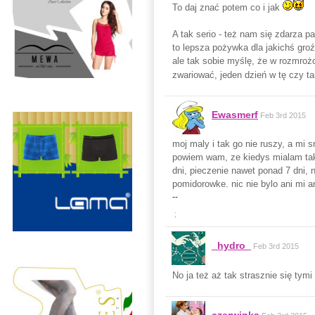
To daj znać potem co i jak
A tak serio - też nam się zdarza p
to lepsza pożywka dla jakichś groź
ale tak sobie myślę, że w rozmroż
zwariować, jeden dzień w tę czy t
Ewasmerf
Feb 3rd 2015
moj maly i tak go nie ruszy, a mi s
powiem wam, ze kiedys mialam taka
dni, pieczenie nawet ponad 7 dni, 
pomidorowke. nic nie bylo ani mi a
--
;
_hydro_
Feb 3rd 2015
No ja też aż tak strasznie się tym