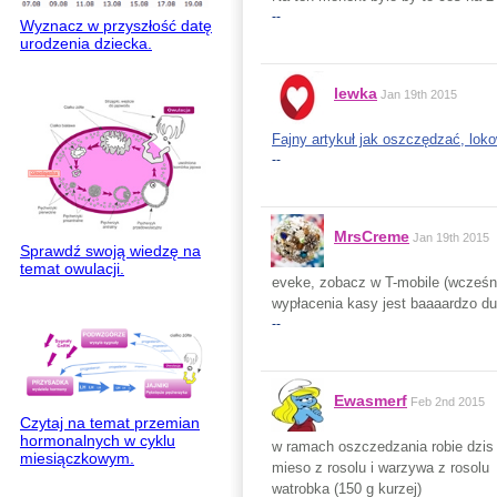
--
Wyznacz w przyszłość datę
urodzenia dziecka.
lewka
Jan 19th 2015
Fajny artykuł jak oszczędzać, lok
--
MrsCreme
Jan 19th 2015
Sprawdź swoją wiedzę na
temat owulacji.
eveke, zobacz w T-mobile (wcześnie
wypłacenia kasy jest baaaardzo d
--
Ewasmerf
Feb 2nd 2015
Czytaj na temat przemian
hormonalnych w cyklu
w ramach oszczedzania robie dzis 
miesiączkowym.
mieso z rosolu i warzywa z rosolu
watrobka (150 g kurzej)